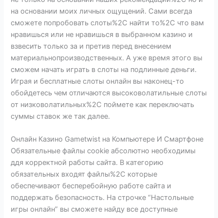
на основании моих личных ощущений. Сами всегда
сможете попробовать слоты%2C найти то%2C что вам
нравишься или не нравишься в выбранном казино и
взвесить только за и претив перед внесением
материальнопроизводственных. А уже время этого вы
сможем начать играть в слоты на подлинные деньги.
Играя и бесплатные слоты онлайн вы наконец-то
обойдетесь чем отличаются высоковолатильные слоты
от низковолатильных%2C поймете как переключать
суммы ставок же так далее.
Онлайн Казино Gametwist на Компьютере И Смартфоне
Обязательные файлы cookie абсолютно необходимы
ддя корректной работы сайта. В категорию
обязательных входят файлы%2C которые
обеспечивают бесперебойную работе сайта и
поддержать безопасность. На строчке “Настольные
игры онлайн” вы сможете найду все доступные