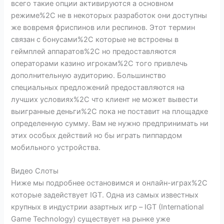
всего такие опции активируются а основном
режиме%2C не в некоторых разработок они доступны
же вовремя фриспинов или респинов. Этот термин
связан с бонусами%2C которые не встроены в
геймплей аппаратов%2C но предоставляются
операторами казино игрокам%2C того привлечь
дополнительную аудиторию. Большинство
специальных предложений предоставляются на
лучших условиях%2C что клиент не может вывести
выигранные деньги%2C пока не поставит на площадке
определенную сумму. Вам не нужно предпринимать ни
этих особых действий но бы играть пиппардом
мобильного устройства.
Видео Слоты
Ниже мы подробнее остановимся и онлайн-играх%2C
которые задействует IGT. Одна из самых известных
крупных в индустрии азартных игр – IGT (International
Game Technology) существует на рынке уже