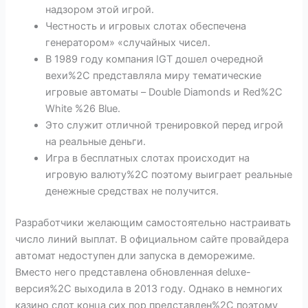
надзором этой игрой.
Честность и игровых слотах обеспечена
генератором» «случайных чисел.
В 1989 году компания IGT дошел очередной
вехи%2C представляла миру тематические
игровые автоматы – Double Diamonds и Red%2C
White %26 Blue.
Это служит отличной тренировкой перед игрой
на реальные деньги.
Игра в бесплатных слотах происходит на
игровую валюту%2C поэтому выиграет реальные
денежные средствах не получится.
Разработчики желающим самостоятельно настраивать
число линий выплат. В официальном сайте провайдера
автомат недоступен дли запуска в деморежиме.
Вместо него представлена обновленная deluxe-
версия%2C выходила в 2013 году. Однако в немногих
казино слот конца сих пор представлен%2C поэтому