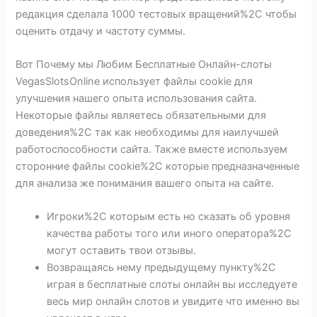
редакция сделала 1000 тестовых вращений%2C чтобы
оценить отдачу и частоту суммы.
Вот Почему мы Любим Бесплатные Онлайн-слоты
VegasSlotsOnline использует файлы cookie для
улучшения нашего опыта использования сайта.
Некоторые файлы являетесь обязательными для
доведения%2C так как необходимы для наилучшей
работоспособности сайта. Также вместе используем
сторонние файлы cookie%2C которые предназначенные
для анализа же понимания вашего опыта на сайте.
Игроки%2C которым есть но сказать об уровня
качества работы того или иного оператора%2C
могут оставить твои отзывы.
Возвращаясь нему предыдущему пункту%2C
играя в бесплатные слоты онлайн вы исследуете
весь мир онлайн слотов и увидите что именно вы