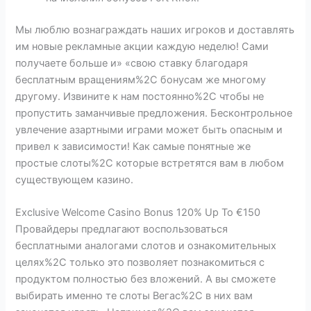
Мы люблю вознаграждать наших игроков и доставлять
им новые рекламные акции каждую неделю! Сами
получаете больше и» «свою ставку благодаря
бесплатным вращениям%2C бонусам же многому
другому. Извините к нам постоянно%2C чтобы не
пропустить заманчивые предложения. Бесконтрольное
увлечение азартными играми может быть опасным и
привел к зависимости! Как самые понятные же
простые слоты%2C которые встретятся вам в любом
существующем казино.
Exclusive Welcome Casino Bonus 120% Up To €150
Провайдеры предлагают воспользоваться
бесплатными аналогами слотов и ознакомительных
целях%2C только это позволяет познакомиться с
продуктом полностью без вложений. А вы сможете
выбирать именно те слоты Вегас%2C в них вам