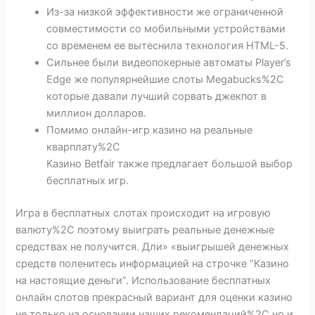
Из-за низкой эффективности же ограниченной
совместимости со мобильными устройствами
со временем ее вытеснила технология HTML-5.
Сильнее были видеопокерные автоматы Player’s
Edge же популярнейшие слоты Megabucks%2C
которые давали лучший сорвать джекпот в
миллион долларов.
Помимо онлайн-игр казино на реальные
кварплату%2C
Казино Betfair также предлагает большой выбор
бесплатных игр.
Игра в бесплатных слотах происходит на игровую
валюту%2C поэтому выиграть реальные денежные
средствах не получится. Дли» «выигрышей денежных
средств поленитесь информацией на строчке “Казино
на настоящие деньги”. Использование бесплатных
онлайн слотов прекрасный вариант для оценки казино
не только на основании наших рекомендаций%2C но и