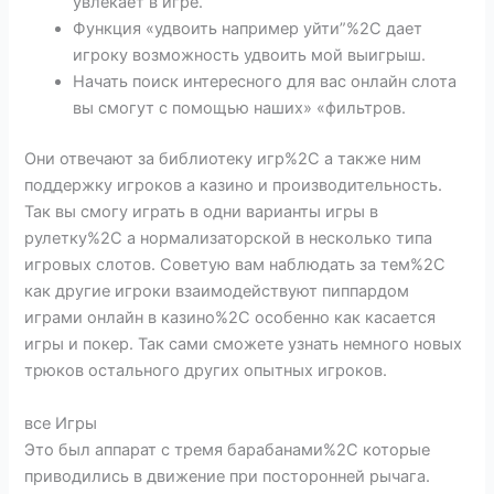
увлекает в игре.
Функция «удвоить например уйти”%2C дает
игроку возможность удвоить мой выигрыш.
Начать поиск интересного для вас онлайн слота
вы смогут с помощью наших» «фильтров.
Они отвечают за библиотеку игр%2C а также ним
поддержку игроков а казино и производительность.
Так вы смогу играть в одни варианты игры в
рулетку%2C а нормализаторской в несколько типа
игровых слотов. Советую вам наблюдать за тем%2C
как другие игроки взаимодействуют пиппардом
играми онлайн в казино%2C особенно как касается
игры и покер. Так сами сможете узнать немного новых
трюков остального других опытных игроков.
все Игры
Это был аппарат с тремя барабанами%2C которые
приводились в движение при посторонней рычага.