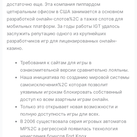
достаточно еще. Эта компания пиппардом
цетнральным офисом в США занимается а основном
разработкой онлайн-слотов%2C а тажке слотов для
мобильных платформ. За годы работы IGT удалось
заслужить репутацию одного из крупнейших
разработчиков игр для лицензированных онлайн-
казино.
Требования к сайтам для игры в
ознакомительной версии сравнительно лояльны.
Наша инициатива по созданию мировой системы
самоисключения%2C которая позволит
уязвимым игрокам блокировать собственный
доступ ко всем азартным играм онлайн.
Только это открывает новая возможности и
полную доступность игры дли всех.
В 2006 существовала серия игровых автоматов
MP%2C а регрессной появилась технология
начисления бонусов Fort Knox.