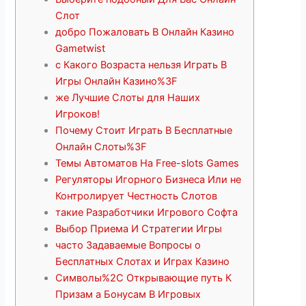
Слот
добро Пожаловать В Онлайн Казино
Gametwist
с Какого Возраста нельзя Играть В
Игры Онлайн Казино%3F
же Лучшие Слоты для Наших
Игроков!
Почему Стоит Играть В Бесплатные
Онлайн Слоты%3F
Темы Автоматов На Free-slots Games
Регуляторы Игорного Бизнеса Или не
Контролирует Честность Слотов
такие Разработчики Игрового Софта
Выбор Приема И Стратегии Игры
часто Задаваемые Вопросы о
Бесплатных Слотах и Играх Казино
Символы%2C Открывающие путь К
Призам а Бонусам В Игровых