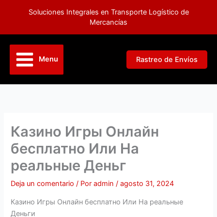
Ir
Soluciones Integrales en Transporte Logístico de
al
Mercancías
contenido
Menu
Rastreo de Envíos
Казино Игры Онлайн
бесплатно Или На
реальные Деньг
Deja un comentario
/ Por
admin
/
agosto 31, 2024
Казино Игры Онлайн бесплатно Или На реальные
Деньги