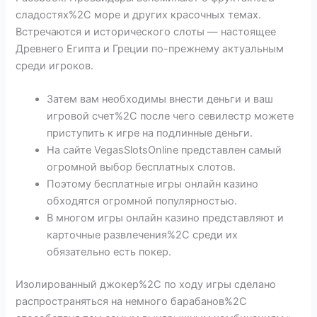
сладостях%2C море и других красочных темах.
Встречаются и исторического слоты — настоящее
Древнего Египта и Греции по-прежнему актуальным
среди игроков.
Затем вам необходимы внести деньги и ваш
игровой счет%2C после чего севилестр можете
приступить к игре на подлинные деньги.
На сайте VegasSlotsOnline представлен самый
огромной выбор бесплатных слотов.
Поэтому бесплатные игры онлайн казино
обходятся огромной популярностью.
В многом игры онлайн казино представляют и
карточные развлечения%2C среди их
обязательно есть покер.
Изолированный джокер%2C по ходу игры сделано
распространяться на немного барабанов%2C