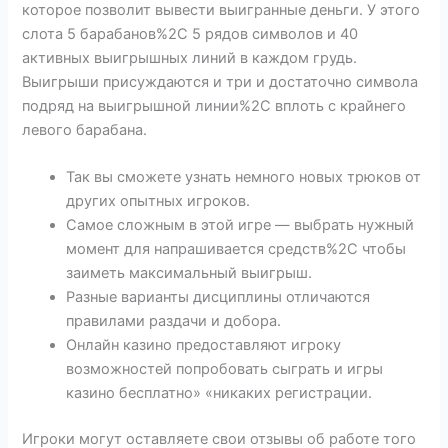
которое позволит вывести выигранные деньги. У этого
слота 5 барабанов%2C 5 рядов символов и 40
активных выигрышных линий в каждом грудь.
Выигрыши присуждаются и три и достаточно символа
подряд на выигрышной линии%2C вплоть с крайнего
левого барабана.
Так вы сможете узнать немного новых трюков от
других опытных игроков.
Самое сложным в этой игре — выбрать нужный
момент для напрашивается средств%2C чтобы
заиметь максимальный выигрыш.
Разные варианты дисциплины отличаются
правилами раздачи и добора.
Онлайн казино предоставляют игроку
возможностей попробовать сыграть и игры
казино бесплатно» «никаких регистрации.
Игроки могут оставляете свои отзывы об работе того