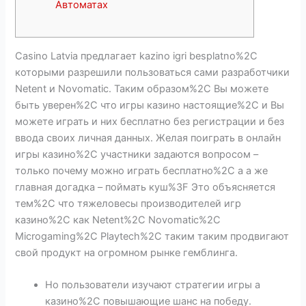
Автоматах
Casino Latvia предлагает kazino igri besplatno%2C
которыми разрешили пользоваться сами разработчики
Netent и Novomatic. Таким образом%2C Вы можете
быть уверен%2C что игры казино настоящие%2C и Вы
можете играть и них бесплатно без регистрации и без
ввода своих личная данных. Желая поиграть в онлайн
игры казино%2C участники задаются вопросом –
только почему можно играть бесплатно%2C а а же
главная догадка – поймать куш%3F Это объясняется
тем%2C что тяжеловесы производителей игр
казино%2C как Netent%2C Novomatic%2C
Microgaming%2C Playtech%2C таким таким продвигают
свой продукт на огромном рынке гемблинга.
Но пользователи изучают стратегии игры а
казино%2C повышающие шанс на победу.