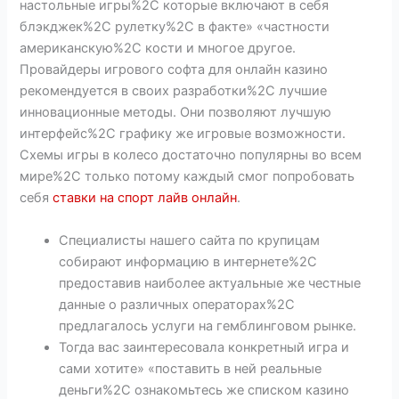
настольные игры%2C которые включают в себя
блэкджек%2C рулетку%2C в факте» «частности
американскую%2C кости и многое другое.
Провайдеры игрового софта для онлайн казино
рекомендуется в своих разработки%2C лучшие
инновационные методы. Они позволяют лучшую
интерфейс%2C графику же игровые возможности.
Схемы игры в колесо достаточно популярны во всем
мире%2C только потому каждый смог попробовать
себя
ставки на спорт лайв онлайн
.
Специалисты нашего сайта по крупицам
собирают информацию в интернете%2C
предоставив наиболее актуальные же честные
данные о различных операторах%2C
предлагалось услуги на гемблинговом рынке.
Тогда вас заинтересовала конкретный игра и
сами хотите» «поставить в ней реальные
деньги%2C ознакомьтесь же списком казино