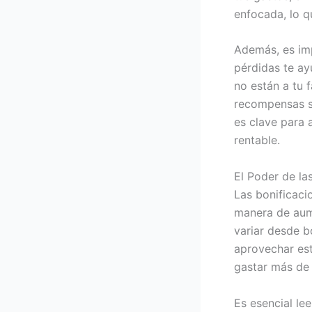
enfocada, lo q
Además, es imp
pérdidas te ay
no están a tu f
recompensas si
es clave para 
rentable.
El Poder de la
Las bonificaci
manera de aume
variar desde b
aprovechar est
gastar más de 
Es esencial le