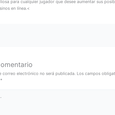
liosa para cualquier jugador que desee aumentar sus posib
sinos en línea.<
comentario
e correo electrónico no será publicada.
Los campos obligat
n
*