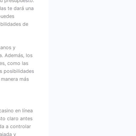
tu presupuesto.
las te dará una
puedes
abilidades de
manos y
a. Además, los
es, como las
s posibilidades
de manera más
casino en línea
to claro antes
da a controlar
ajada y