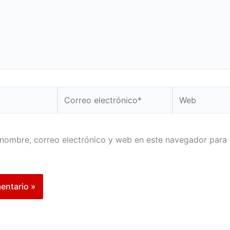
Correo
Web
electrónico*
nombre, correo electrónico y web en este navegador para 