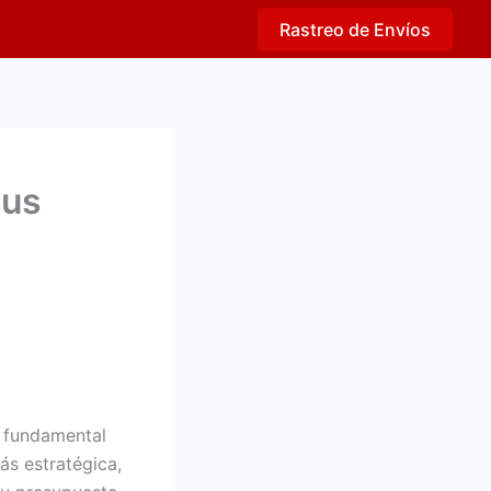
Rastreo de Envíos
tus
s fundamental
ás estratégica,