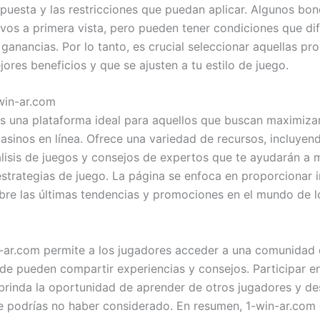
apuesta y las restricciones que puedan aplicar. Algunos bo
ivos a primera vista, pero pueden tener condiciones que difi
s ganancias. Por lo tanto, es crucial seleccionar aquellas p
jores beneficios y que se ajusten a tu estilo de juego.
win-ar.com
s una plataforma ideal para aquellos que buscan maximiza
asinos en línea. Ofrece una variedad de recursos, incluyen
álisis de juegos y consejos de expertos que te ayudarán a 
estrategias de juego. La página se enfoca en proporcionar 
bre las últimas tendencias y promociones en el mundo de l
-ar.com permite a los jugadores acceder a una comunidad 
de pueden compartir experiencias y consejos. Participar e
rinda la oportunidad de aprender de otros jugadores y de
e podrías no haber considerado. En resumen, 1-win-ar.com