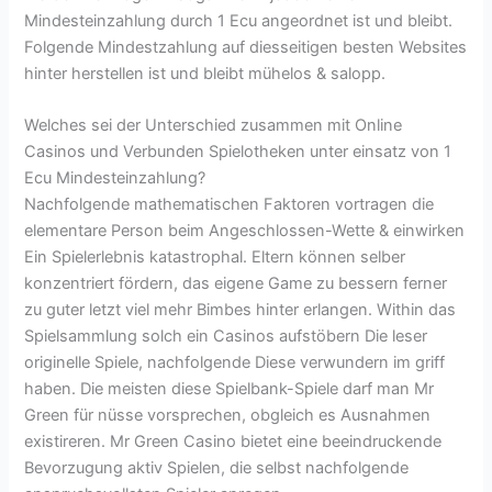
Mindesteinzahlung durch 1 Ecu angeordnet ist und bleibt.
Folgende Mindestzahlung auf diesseitigen besten Websites
hinter herstellen ist und bleibt mühelos & salopp.
Welches sei der Unterschied zusammen mit Online
Casinos und Verbunden Spielotheken unter einsatz von 1
Ecu Mindesteinzahlung?
Nachfolgende mathematischen Faktoren vortragen die
elementare Person beim Angeschlossen-Wette & einwirken
Ein Spielerlebnis katastrophal. Eltern können selber
konzentriert fördern, das eigene Game zu bessern ferner
zu guter letzt viel mehr Bimbes hinter erlangen. Within das
Spielsammlung solch ein Casinos aufstöbern Die leser
originelle Spiele, nachfolgende Diese verwundern im griff
haben. Die meisten diese Spielbank-Spiele darf man Mr
Green für nüsse vorsprechen, obgleich es Ausnahmen
existireren. Mr Green Casino bietet eine beeindruckende
Bevorzugung aktiv Spielen, die selbst nachfolgende