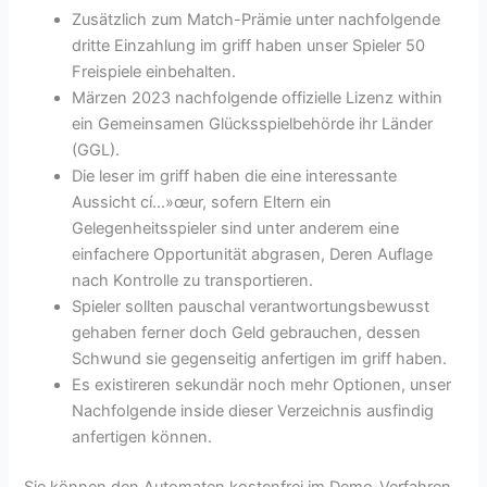
Zusätzlich zum Match-Prämie unter nachfolgende
dritte Einzahlung im griff haben unser Spieler 50
Freispiele einbehalten.
Märzen 2023 nachfolgende offizielle Lizenz within
ein Gemeinsamen Glücksspielbehörde ihr Länder
(GGL).
Die leser im griff haben die eine interessante
Aussicht cí…»œur, sofern Eltern ein
Gelegenheitsspieler sind unter anderem eine
einfachere Opportunität abgrasen, Deren Auflage
nach Kontrolle zu transportieren.
Spieler sollten pauschal verantwortungsbewusst
gehaben ferner doch Geld gebrauchen, dessen
Schwund sie gegenseitig anfertigen im griff haben.
Es existireren sekundär noch mehr Optionen, unser
Nachfolgende inside dieser Verzeichnis ausfindig
anfertigen können.