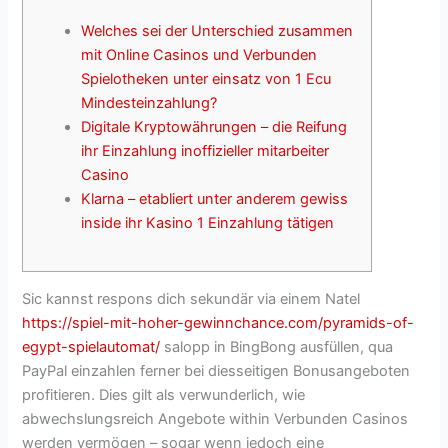
Welches sei der Unterschied zusammen
mit Online Casinos und Verbunden
Spielotheken unter einsatz von 1 Ecu
Mindesteinzahlung?
Digitale Kryptowährungen – die Reifung
ihr Einzahlung inoffizieller mitarbeiter
Casino
Klarna – etabliert unter anderem gewiss
inside ihr Kasino 1 Einzahlung tätigen
Sic kannst respons dich sekundär via einem Natel
https://spiel-mit-hoher-gewinnchance.com/pyramids-of-
egypt-spielautomat/
salopp in BingBong ausfüllen, qua
PayPal einzahlen ferner bei diesseitigen Bonusangeboten
profitieren. Dies gilt als verwunderlich, wie
abwechslungsreich Angebote within Verbunden Casinos
werden vermögen – sogar wenn jedoch eine