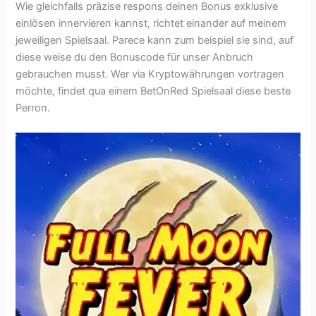
Wie gleichfalls präzise respons deinen Bonus exklusive
einlösen innervieren kannst, richtet einander auf meinem
jeweiligen Spielsaal. Parece kann zum beispiel sie sind, auf
diese weise du den Bonuscode für unser Anbruch
gebrauchen musst. Wer via Kryptowährungen vortragen
möchte, findet qua einem BetOnRed Spielsaal diese beste
Perron.