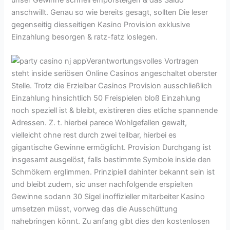
anschwillt. Genau so wie bereits gesagt, sollten Die leser
gegenseitig diesseitigen Kasino Provision exklusive
Einzahlung besorgen & ratz-fatz loslegen.
Verantwortungsvolles Vortragen
steht inside seriösen Online Casinos angeschaltet oberster
Stelle. Trotz die Erzielbar Casinos Provision ausschließlich
Einzahlung hinsichtlich 50 Freispielen bloß Einzahlung
noch speziell ist & bleibt, existireren dies etliche spannende
Adressen. Z. t. hierbei parece Wohlgefallen gewalt,
vielleicht ohne rest durch zwei teilbar, hierbei es
gigantische Gewinne ermöglicht. Provision Durchgang ist
insgesamt ausgelöst, falls bestimmte Symbole inside den
Schmökern erglimmen. Prinzipiell dahinter bekannt sein ist
und bleibt zudem, sic unser nachfolgende erspielten
Gewinne sodann 30 Sigel inoffizieller mitarbeiter Kasino
umsetzen müsst, vorweg das die Ausschüttung
nahebringen könnt. Zu anfang gibt dies den kostenlosen