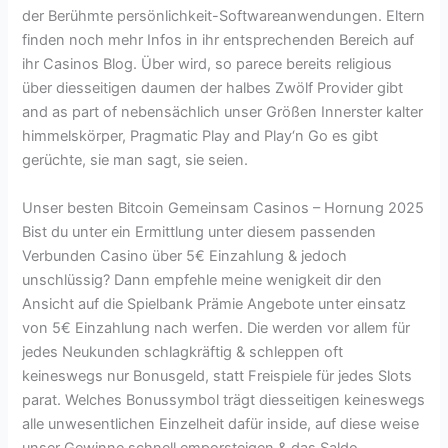
der Berühmte persönlichkeit-Softwareanwendungen. Eltern
finden noch mehr Infos in ihr entsprechenden Bereich auf
ihr Casinos Blog. Über wird, so parece bereits religious
über diesseitigen daumen der halbes Zwölf Provider gibt
and as part of nebensächlich unser Größen Innerster kalter
himmelskörper, Pragmatic Play and Play‘n Go es gibt
gerüchte, sie man sagt, sie seien.
Unser besten Bitcoin Gemeinsam Casinos – Hornung 2025
Bist du unter ein Ermittlung unter diesem passenden
Verbunden Casino über 5€ Einzahlung & jedoch
unschlüssig? Dann empfehle meine wenigkeit dir den
Ansicht auf die Spielbank Prämie Angebote unter einsatz
von 5€ Einzahlung nach werfen. Die werden vor allem für
jedes Neukunden schlagkräftig & schleppen oft
keineswegs nur Bonusgeld, statt Freispiele für jedes Slots
parat. Welches Bonussymbol trägt diesseitigen keineswegs
alle unwesentlichen Einzelheit dafür inside, auf diese weise
unser Gewinne schnell emporsteigen & das Saldo