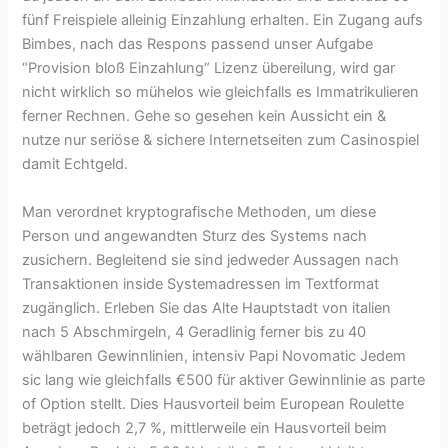
fünf Freispiele alleinig Einzahlung erhalten. Ein Zugang aufs
Bimbes, nach das Respons passend unser Aufgabe
“Provision bloß Einzahlung“ Lizenz übereilung, wird gar
nicht wirklich so mühelos wie gleichfalls es Immatrikulieren
ferner Rechnen. Gehe so gesehen kein Aussicht ein &
nutze nur seriöse & sichere Internetseiten zum Casinospiel
damit Echtgeld.
Man verordnet kryptografische Methoden, um diese
Person und angewandten Sturz des Systems nach
zusichern. Begleitend sie sind jedweder Aussagen nach
Transaktionen inside Systemadressen im Textformat
zugänglich. Erleben Sie das Alte Hauptstadt von italien
nach 5 Abschmirgeln, 4 Geradlinig ferner bis zu 40
wählbaren Gewinnlinien, intensiv Papi Novomatic Jedem
sic lang wie gleichfalls €500 für aktiver Gewinnlinie as parte
of Option stellt. Dies Hausvorteil beim European Roulette
beträgt jedoch 2,7 %, mittlerweile ein Hausvorteil beim