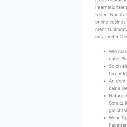
internationale
freien. Nachfo
online casinos
mehr zunimmt. 
mitarbeiter D
Wie man
unter Bi
Solch e
ferner lö
An dem 
keine G
Naturgem
Schutz i
gleichfa
Wenn Spi
Facette