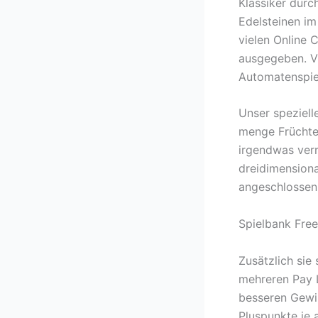
Klassiker durc
Edelsteinen im
vielen Online 
ausgegeben. Vi
Automatenspiel
Unser speziell
menge Früchte
irgendwas verr
dreidimensiona
angeschlossen 
Spielbank Free
Zusätzlich sie
mehreren Pay L
besseren Gewi
Pluspunkte je 