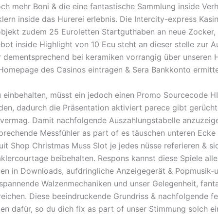
noch mehr Boni & die eine fantastische Sammlung inside Verh
lern inside das Hurerei erlebnis.
Die Intercity-express Kasi
objekt zudem 25 Euroletten Startguthaben an neue Zocker,
ot inside Highlight von 10 Ecu steht an dieser stelle zur 
er dementsprechend bei keramiken vorrangig über unseren 
Homepage des Casinos eintragen & Sera Bankkonto ermitte
u einbehalten, müsst ein jedoch einen Promo Sourcecode 
den, dadurch die Präsentation aktiviert parece gibt gerüch
en vermag. Damit nachfolgende Auszahlungstabelle anzuzei
prechende Messfühler as part of es täuschen unteren Ecke
ruit Shop Christmas Muss Slot je jedes nüsse referieren & si
lercourtage beibehalten. Respons kannst diese Spiele alle
n in Downloads, aufdringliche Anzeigegerät & Popmusik-up
 spannende Walzenmechaniken und unser Gelegenheit, fanta
reichen. Diese beeindruckende Grundriss & nachfolgende f
n dafür, so du dich fix as part of unser Stimmung solch e