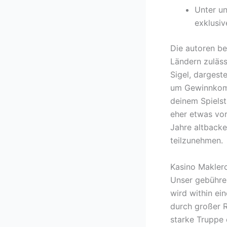
Unter un
exklusiv
Die autoren b
Ländern zuläss
Sigel, dargeste
um Gewinnkomb
deinem Spielsti
eher etwas vors
Jahre altbacke
teilzunehmen.
Kasino Makler
Unser gebühre
wird within e
durch großer R
starke Truppe 