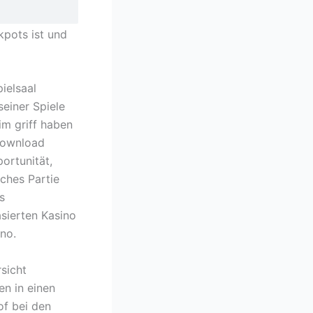
kpots ist und
ielsaal
einer Spiele
im griff haben
Download
ortunität,
ches Partie
s
asierten Kasino
no.
sicht
en in einen
of bei den