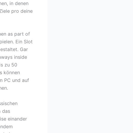
nen, in denen
Ziele pro deine
hen as part of
elen. Ein Slot
estaltet. Gar
aways inside
is zu 50
ns können
am PC und auf
hen.
ssischen
a das
ise einander
gendem