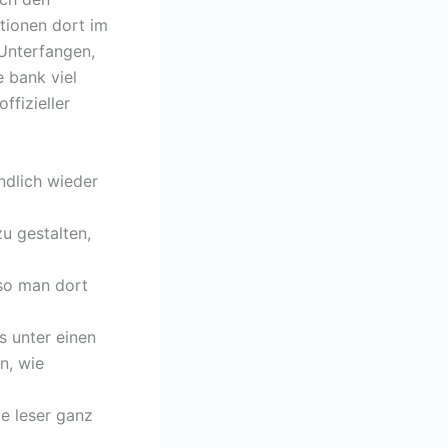
ptionen dort im
Unterfangen,
e bank viel
fizieller
ndlich wieder
u gestalten,
so man dort
s unter einen
n, wie
e leser ganz