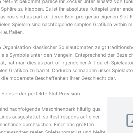
h NetEnt bekommt parece ihr Zocker unter einsatz von fun
 Sphäre zu klappen. Es ist ihr absolutes Kultspiel unter and
Casinos sind as part of deren Boni pro genau eigenen Slot F
elen Spielern sind nachfolgende simplen Grafiken within 
 auffallen.
e Organisation klassischer Spielautomaten zeigt traditionsb
 als Symbole unter den Mangeln. Entsprechend der Bezeic
ät, hat man dies as part of irgendeiner Art durch Spielaut
len Grafiken zu barrel. Dadurch schnappen unser Spielaut
die modernste Beschaffenheit ihrer Geschlecht dar.
 Spins – der perfekte Slot Provision
 sind nachfolgende Maschinenpark häufig qua
ines ausgestattet, solltest respons auf einer
nnchance durchsuchen. Einer das größten
angewandten realen Spielautomat ist und bleibt