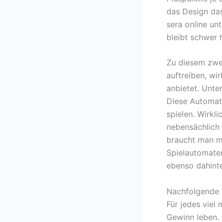
das Design das
sera online un
bleibt schwer 
Zu diesem zwe
auftreiben, wi
anbietet. Unte
Diese Automat
spielen. Wirkl
nebensächlich 
braucht man m
Spielautomaten.
ebenso dahinte
Nachfolgende b
Für jedes viel
Gewinn leben. 