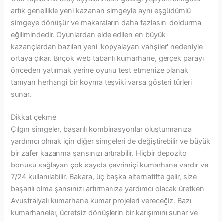
artık genellikle yeni kazanan simgeyle aynı eşgüdümlü
simgeye dönüşür ve makaraların daha fazlasını doldurma
eğilimindedir. Oyunlardan elde edilen en büyük
kazançlardan bazıları yeni 'kopyalayan vahşiler' nedeniyle
ortaya çıkar. Birçok web tabanlı kumarhane, gerçek parayı
önceden yatırmak yerine oyunu test etmenize olanak
tanıyan herhangi bir koyma teşviki varsa gösteri türleri
sunar.
Dikkat çekme
Çılgın simgeler, başarılı kombinasyonlar oluşturmanıza
yardımcı olmak için diğer simgeleri de değiştirebilir ve büyük
bir zafer kazanma şansınızı artırabilir. Hiçbir depozito
bonusu sağlayan çok sayıda çevrimiçi kumarhane vardır ve
7/24 kullanılabilir. Bakara, üç başka alternatifte gelir, size
başarılı olma şansınızı artırmanıza yardımcı olacak üretken
Avustralyalı kumarhane kumar projeleri vereceğiz. Bazı
kumarhaneler, ücretsiz dönüşlerin bir karışımını sunar ve