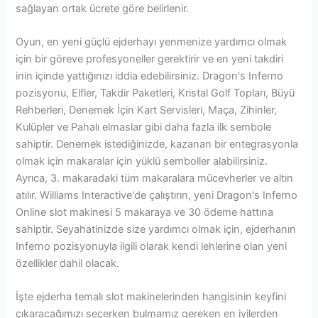
sağlayan ortak ücrete göre belirlenir.
Oyun, en yeni güçlü ejderhayı yenmenize yardımcı olmak
için bir göreve profesyoneller gerektirir ve en yeni takdiri
inin içinde yattığınızı iddia edebilirsiniz. Dragon's Inferno
pozisyonu, Elfler, Takdir Paketleri, Kristal Golf Topları, Büyü
Rehberleri, Denemek İçin Kart Servisleri, Maça, Zihinler,
Kulüpler ve Pahalı elmaslar gibi daha fazla ilk sembole
sahiptir. Denemek istediğinizde, kazanan bir entegrasyonla
olmak için makaralar için yüklü semboller alabilirsiniz.
Ayrıca, 3. makaradaki tüm makaralara mücevherler ve altın
atılır. Williams Interactive'de çalıştırın, yeni Dragon's Inferno
Online slot makinesi 5 makaraya ve 30 ödeme hattına
sahiptir. Seyahatinizde size yardımcı olmak için, ejderhanın
Inferno pozisyonuyla ilgili olarak kendi lehlerine olan yeni
özellikler dahil olacak.
İşte ejderha temalı slot makinelerinden hangisinin keyfini
çıkaracağımızı seçerken bulmamız gereken en iyilerden