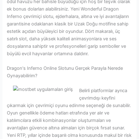
ödül havuzu her bahisle büyüdüğü için hoş bir teşvik olarak
ek bonus dolarları alabilirsiniz. Yeni Wonderful Dragon
Inferno çevrimiçi slotu, ejderhalara, altına ve iyi avantajların
garantisine odaklanan klasik bir Uzak Doğu motifine sahip
estetik açıdan büyüleyici bir oyundur. Dört makaralı, üç
satırlı slot, daha yüksek kaliteli animasyonlara ve ses
dosyalarına sahiptir ve profesyonelleri garip semboller ve
büyülü evcil hayvanlar ortamına daldırır.
Dragon's Inferno Online Slotunu Gerçek Parayla Nerede
Oynayabilirim?
Belirli platformlar ayrıca
çevrimdışı keyfini
çıkarmak için çevrimiçi oyunu edinme seçeneği de sunabilir.
Oyun genellikle ödeme hatları etrafında yer alır ve
katılımcılara etkili kombinasyonlar oluşturmaları ve
avantajları güvence altına almaları için birçok fırsat sunar.
Yeni RTP, yıllar içinde başarılı olma konusunda makul bir risk