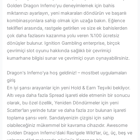
Golden Dragon Inferno'yu deneyimlemek için bahis
miktarınızı ayarlayın, yeni makaraları döndürün ve başarılı
kombinasyonlara sahip olmak için uzağa bakın. Eğlence
teklifleri arasında, rastgele getirilen ve size ek bahislerden
çok daha fazlasını kazanma yolu veren %100 ücretsiz
dönüşler bulunur. Ignition Gambling enterprise, birçok
çevrimiçi slot oyunu hakkında sağlıklı bir çevrimiçi
kumarhane bilgisi sunar ve çevrimiçi oyun oynayabilirsiniz.
Dragon's Inferno'ya hoş geldiniz! – mostbet uygulamaları
giriş
En iyi şansı arayanlar için yeni Hold & Earn Teşviki bekliyor.
Altı veya daha fazla Spread işareti elde etmenin bir sonucu
olarak, bu özel özellik, Yeniden Döndürmeler için yeni
Scatter'ları yerinde tutar ve daha fazla zor bulunan işareti
toplama şansı verir. Sandalyenizin çizgisi için sahip
olabileceğiniz mükemmel bir kavrama cihazıdır. Awesome
Golden Dragon Inferno'daki Rastgele Wild'lar, üç, üç, beş ve