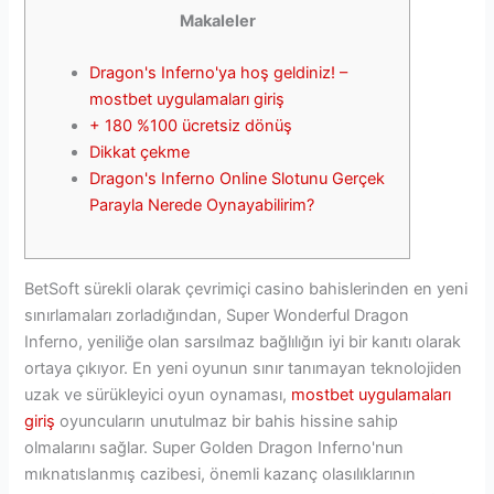
Makaleler
Dragon's Inferno'ya hoş geldiniz! –
mostbet uygulamaları giriş
+ 180 %100 ücretsiz dönüş
Dikkat çekme
Dragon's Inferno Online Slotunu Gerçek
Parayla Nerede Oynayabilirim?
BetSoft sürekli olarak çevrimiçi casino bahislerinden en yeni
sınırlamaları zorladığından, Super Wonderful Dragon
Inferno, yeniliğe olan sarsılmaz bağlılığın iyi bir kanıtı olarak
ortaya çıkıyor. En yeni oyunun sınır tanımayan teknolojiden
uzak ve sürükleyici oyun oynaması,
mostbet uygulamaları
giriş
oyuncuların unutulmaz bir bahis hissine sahip
olmalarını sağlar.
Super Golden Dragon Inferno'nun
mıknatıslanmış cazibesi, önemli kazanç olasılıklarının