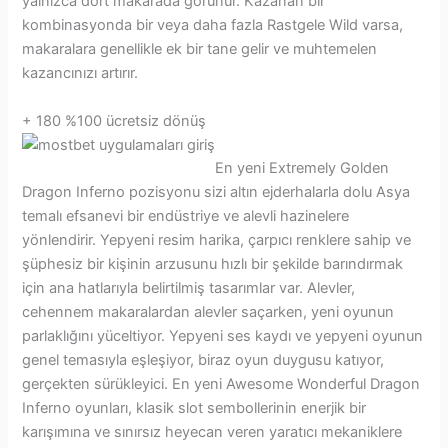
yalnızca dört makarada görünür. Kazanan bir
kombinasyonda bir veya daha fazla Rastgele Wild varsa,
makaralara genellikle ek bir tane gelir ve muhtemelen
kazancınızı artırır.
+ 180 %100 ücretsiz dönüş
En yeni Extremely Golden
Dragon Inferno pozisyonu sizi altın ejderhalarla dolu Asya
temalı efsanevi bir endüstriye ve alevli hazinelere
yönlendirir. Yepyeni resim harika, çarpıcı renklere sahip ve
şüphesiz bir kişinin arzusunu hızlı bir şekilde barındırmak
için ana hatlarıyla belirtilmiş tasarımlar var. Alevler,
cehennem makaralardan alevler saçarken, yeni oyunun
parlaklığını yüceltiyor. Yepyeni ses kaydı ve yepyeni oyunun
genel temasıyla eşleşiyor, biraz oyun duygusu katıyor,
gerçekten sürükleyici. En yeni Awesome Wonderful Dragon
Inferno oyunları, klasik slot sembollerinin enerjik bir
karışımına ve sınırsız heyecan veren yaratıcı mekaniklere