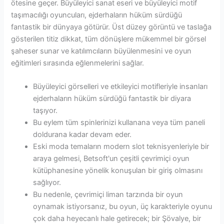
ötesine geçer. Büyüleyici sanat eseri ve büyüleyici motif
taşımacılığı oyuncuları, ejderhaların hüküm sürdüğü
fantastik bir dünyaya götürür. Üst düzey görüntü ve taslağa
gösterilen titiz dikkat, tüm dönüşlere mükemmel bir görsel
şaheser sunar ve katılımcıların büyülenmesini ve oyun
eğitimleri sırasında eğlenmelerini sağlar.
Büyüleyici görselleri ve etkileyici motifleriyle insanları
ejderhaların hüküm sürdüğü fantastik bir diyara
taşıyor.
Bu eylem tüm spinlerinizi kullanana veya tüm paneli
doldurana kadar devam eder.
Eski moda temaların modern slot teknisyenleriyle bir
araya gelmesi, Betsoft'un çeşitli çevrimiçi oyun
kütüphanesine yönelik konuşulan bir giriş olmasını
sağlıyor.
Bu nedenle, çevrimiçi liman tarzında bir oyun
oynamak istiyorsanız, bu oyun, üç karakteriyle oyunu
çok daha heyecanlı hale getirecek; bir Şövalye, bir