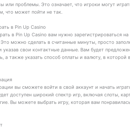
 или проблемы. Это означает, что игроки могут играть
м, что может пойти не так.
рать в Pin Up Casino
грать в Pin Up Casino вам нужно зарегистрироваться н
. Это можно сделать в считанные минуты, просто запо
и указав свои контактные данные. Вам будет предложе
ь, а также указать способ оплаты и валюту, в которой 
рация
ации вы сможете войти в свой аккаунт и начать играть
удет доступен широкий спектр игр, включая слоты, кар
гие. Вы можете выбрать игру, которая вам понравилась
ит