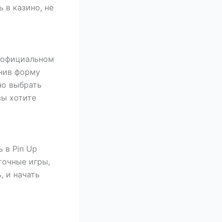
 в казино, не
а официальном
лнив форму
но выбрать
вы хотите
 в Pin Up
точные игры,
, и начать