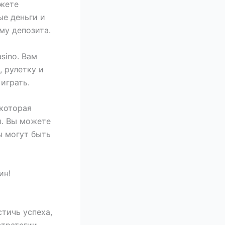
ожете
ые деньги и
му депозита.
sino. Вам
, рулетку и
играть.
 которая
ы. Вы можете
ы могут быть
ин!
стичь успеха,