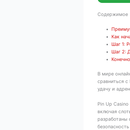
Содержимое
Преимущ
Как нач
Шаг 1: 
Шаг 2: 
Конечно
В мире онлай
сравниться с 
удачу и адре
Pin Up Casino
включая слоты
разработаны 
безопасность