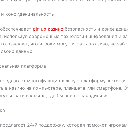
 и конфиденциальность
o обеспечивает
pin up казино
безопасность и конфиденц
в, используя современные технологии шифрования и 
то означает, что игроки могут играть в казино, не забо
 своих данных.
ональная платформа
o предлагает многофункциональную платформу, которая
ть в казино на компьютере, планшете или смартфоне. Э
гут играть в казино, где бы они не находились.
ка
o предлагает 24/7 поддержку, которая поможет игрока