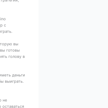
тратегии,
ino
р с
играть.
оторую вы
 вы готовы
ять голову в
иметь деньги
бы выиграть.
о не
о оставаться