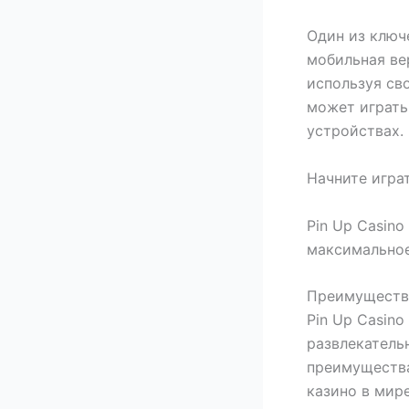
Один из ключе
мобильная ве
используя сво
может играть
устройствах.
Начните игра
Pin Up Casino
максимальное
Преимущества
Pin Up Casino
развлекатель
преимущества
казино в мире