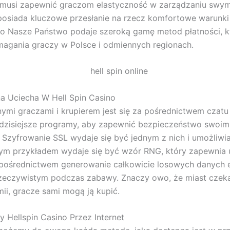
t musi zapewnić graczom elastyczność w zarządzaniu swym
 posiada kluczowe przesłanie na rzecz komfortowe warunki
no Nasze Państwo podaje szeroką gamę metod płatności, k
agania graczy w Polsce i odmiennych regionach.
a Uciecha W Hell Spin Casino
nnymi graczami i krupierem jest się za pośrednictwem czatu 
e dzisiejsze programy, aby zapewnić bezpieczeństwo swoim
Szyfrowanie SSL wydaje się być jednym z nich i umożliwi
nnym przykładem wydaje się być wzór RNG, który zapewnia
pośrednictwem generowanie całkowicie losowych danych 
eczywistym podczas zabawy. Znaczy owo, że miast czek
ii, gracze sami mogą ją kupić.
 Hellspin Casino Przez Internet