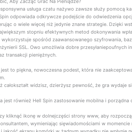
bić, Aby Zacząć Grać Na Pieniądze?
esponsywna usługa czatu nażywo zawsze służy pomocą k
Spin odpowiada odkrywcze podejście do odwiedzenia opcji 
ując o wiele więcej niż jedynie znane strategie. Dzięki ws
ajwiększym stopniu efektywnych metod dokonywania wpłat
t wykorzystuje spośród zaawansowanego szyfrowania, ba
żynierii SSL. Owo umożliwia dobre przesyłaniepoufnych in
 transakcji pieniężnych.
 jest to piękna, nowoczesna podest, która nie zaakceptowa
em.
 całokształt widzisz, dzierżysz pewność, że gra wydaje si
.
 jest również Hell Spin zastosowanie mobilna i porządna 
zy kliknąć ikonę w dolnejczęści strony www, aby rozpoc
konsultantem, wymieniając sięwiadomościami w momencie 
 i jakość ekranu komórki w żadnym wypadku nie wpłynie n