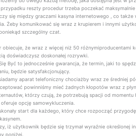
ożemy do owego każdą metodę, jaka dostępna jest w pr
przypadku reszty procedur trzeba poczekać maksymalnie 
oczy się między graczami kasyna internetowego , co także
ia. Żeby komunikować się wraz z krupierem i innymi użytk
poniekąd szczególny czat.
r obiecuje, że wraz z więcej niż 50 różnymiproducentami
ią doświadczysz doskonałej rozrywki.
ię Być to jednocześnie gwarancja, że termin, jaki to spęd
niu, będzie satysfakcjonujący.
siadamy aparat telefoniczny chociażby wraz ze średniej pó
kceptować powinniśmy mieć żadnych kłopotów wraz z płyn
ternautów, którzy czują, że potrzebują spacji od momentu 
 oferuje opcję samowykluczenia.
konały start dla każdego, który chce rozpocząć przygodę
kasynem.
y, iż użytkownik będzie się trzymał wyraźnie określonej ins
y poniżej.