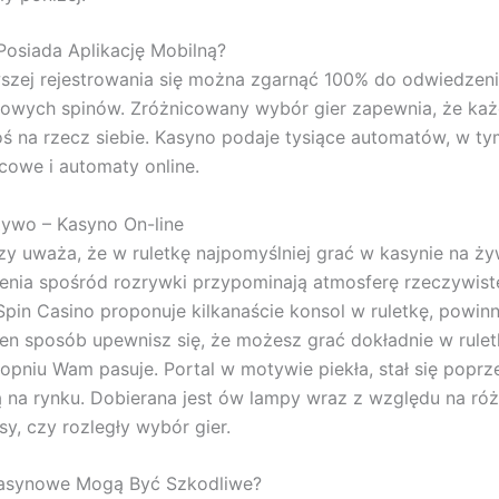
Posiada Aplikację Mobilną?
wszej rejestrowania się można zgarnąć 100% do odwiedzen
rmowych spinów. Zróżnicowany wybór gier zapewnia, że ka
oś na rzecz siebie. Kasyno podaje tysiące automatów, w t
owe i automaty online.
Żywo – Kasyno On-line
y uważa, że w ruletkę najpomyślniej grać w kasynie na ż
nia spośród rozrywki przypominają atmosferę rzeczywist
pin Casino proponuje kilkanaście konsol w ruletkę, powinn
en sposób upewnisz się, że możesz grać dokładnie w rulet
pniu Wam pasuje. Portal w motywie piekła, stał się poprz
 na rynku. Dobierana jest ów lampy wraz z względu na róż
, czy rozległy wybór gier.
asynowe Mogą Być Szkodliwe?