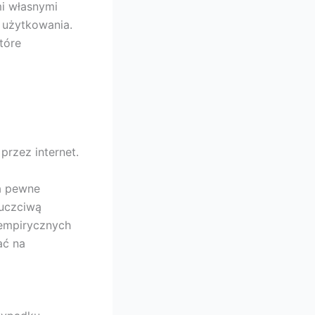
i własnymi
 użytkowania.
tóre
przez internet.
a pewne
 uczciwą
empirycznych
ać na