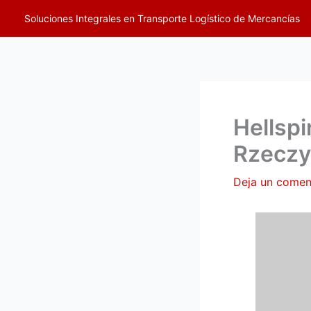
Ir
Soluciones Integrales en Transporte Logístico de Mercancías
al
contenido
Hellspi
Rzeczy
Deja un comen