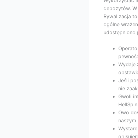
Wykorzystać m
depozytów. W 
Rywalizacja t
ogólne wrażen
udostępniono 
Operato
pewnośc
Wydaje S
obstawia
Jeśli po
nie zaa
Gwoli in
HellSpin
Owo dos
naszym 
Wystarcz
opisujem