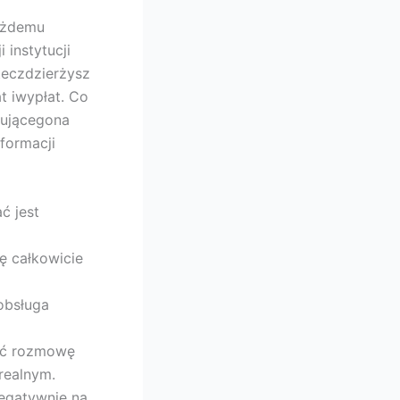
ażdemu
instytucji
teczdzierżysz
 iwypłat. Co
zującegona
formacji
ć jest
ę całkowicie
obsługa
ząć rozmowę
realnym.
egatywnie na