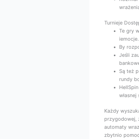
wrażenia
Turnieje Dostę
Te gry 
iemocje.
By rozpo
Jeśli z
bankowe
Są też 
rundy b
HellSpin
własnej 
Każdy wyszuka 
przygodowej, 
automaty wraz
zbytnio pomoc