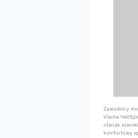
Zawodnicy mog
klienta HellSp
oferuje szero
komfortowy sp