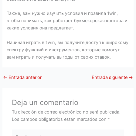
Также, вам нужно изучить условия и правила 1win,
чтобы понимать, как работает букмекерская контора и
какие условия она предлагает.
Начиная играть в 1win, вы получите доступ к широкому
спектру функций и инструментов, которые помогут
вам играть и получать выгоды от своих ставок.
←
Entrada anterior
Entrada siguiente
→
Deja un comentario
Tu dirección de correo electrónico no será publicada.
Los campos obligatorios están marcados con
*
Escribe