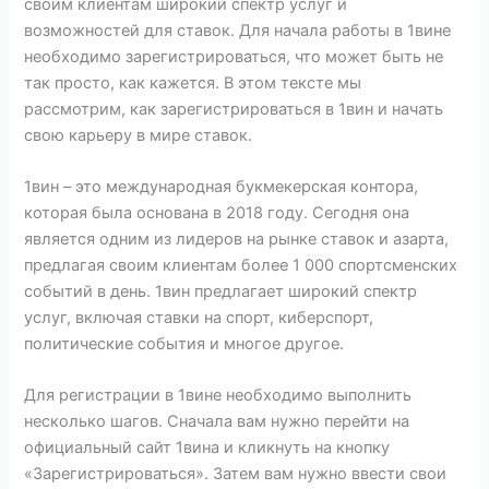
своим клиентам широкий спектр услуг и
возможностей для ставок. Для начала работы в 1вине
необходимо зарегистрироваться, что может быть не
так просто, как кажется. В этом тексте мы
рассмотрим, как зарегистрироваться в 1вин и начать
свою карьеру в мире ставок.
1вин – это международная букмекерская контора,
которая была основана в 2018 году. Сегодня она
является одним из лидеров на рынке ставок и азарта,
предлагая своим клиентам более 1 000 спортсменских
событий в день. 1вин предлагает широкий спектр
услуг, включая ставки на спорт, киберспорт,
политические события и многое другое.
Для регистрации в 1вине необходимо выполнить
несколько шагов. Сначала вам нужно перейти на
официальный сайт 1вина и кликнуть на кнопку
«Зарегистрироваться». Затем вам нужно ввести свои