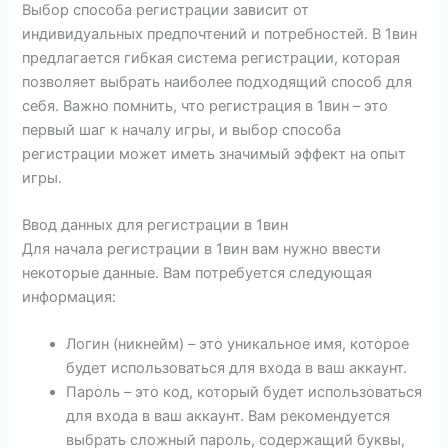
Выбор способа регистрации зависит от
индивидуальных предпочтений и потребностей. В 1вин
предлагается гибкая система регистрации, которая
позволяет выбрать наиболее подходящий способ для
себя. Важно помнить, что регистрация в 1вин – это
первый шаг к началу игры, и выбор способа
регистрации может иметь значимый эффект на опыт
игры.
Ввод данных для регистрации в 1вин
Для начала регистрации в 1вин вам нужно ввести
некоторые данные. Вам потребуется следующая
информация:
Логин (никнейм) – это уникальное имя, которое
будет использоваться для входа в ваш аккаунт.
Пароль – это код, который будет использоваться
для входа в ваш аккаунт. Вам рекомендуется
выбрать сложный пароль, содержащий буквы,