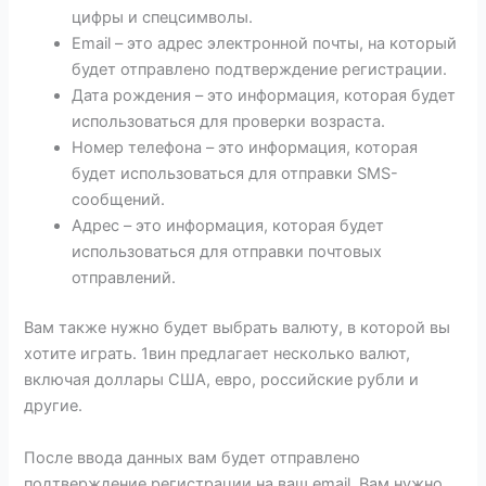
цифры и спецсимволы.
Email – это адрес электронной почты, на который
будет отправлено подтверждение регистрации.
Дата рождения – это информация, которая будет
использоваться для проверки возраста.
Номер телефона – это информация, которая
будет использоваться для отправки SMS-
сообщений.
Адрес – это информация, которая будет
использоваться для отправки почтовых
отправлений.
Вам также нужно будет выбрать валюту, в которой вы
хотите играть. 1вин предлагает несколько валют,
включая доллары США, евро, российские рубли и
другие.
После ввода данных вам будет отправлено
подтверждение регистрации на ваш email. Вам нужно