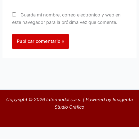
Guarda mi nombre, correo electrónico y web en
este navegador para la próxima vez que comente.
Copyright © 2026 Intermodal s.a.s. | Powered by Imagenta
Studio Gráfico