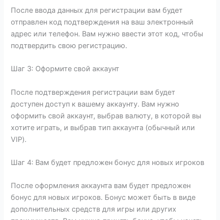
После ввода данных для регистрации вам будет
отправлен код подтверждения на ваш электронный
адрес или телефон. Вам нужно ввести этот код, чтобы
подтвердить свою регистрацию.
Шаг 3: Оформите свой аккаунт
После подтверждения регистрации вам будет
доступен доступ к вашему аккаунту. Вам нужно
оформить свой аккаунт, выбрав валюту, в которой вы
хотите играть, и выбрав тип аккаунта (обычный или
VIP).
Шаг 4: Вам будет предложен бонус для новых игроков
После оформления аккаунта вам будет предложен
бонус для новых игроков. Бонус может быть в виде
дополнительных средств для игры или других