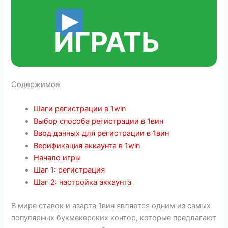
ИГРАТЬ
Содержимое
Шаги регистрации в 1win
Выбор способа регистрации в 1вин
Ввод данных для регистрации в 1вин
Верификация аккаунта в 1win
Начало игры
Шаг 1: регистрация
Шаг 2: настройка аккаунта
В мире ставок и азарта 1вин является одним из самых
популярных букмекерских контор, которые предлагают