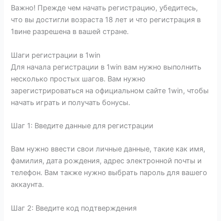
Важно! Прежде чем начать регистрацию, убедитесь,
что вы достигли возраста 18 лет и что регистрация в
1вине разрешена в вашей стране.
Шаги регистрации в 1win
Для начала регистрации в 1win вам нужно выполнить
несколько простых шагов. Вам нужно
зарегистрироваться на официальном сайте 1win, чтобы
начать играть и получать бонусы.
Шаг 1: Введите данные для регистрации
Вам нужно ввести свои личные данные, такие как имя,
фамилия, дата рождения, адрес электронной почты и
телефон. Вам также нужно выбрать пароль для вашего
аккаунта.
Шаг 2: Введите код подтверждения