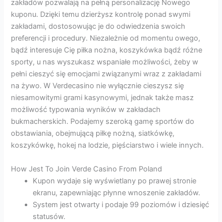
zakładów pozwalają na pełną personalizację Nowego
kuponu. Dzięki temu dzierżysz kontrolę ponad swymi
zakładami, dostosowując je do odwiedzenia swoich
preferencji i procedury. Niezależnie od momentu owego,
bądź interesuje Cię piłka nożna, koszykówka bądź różne
sporty, u nas wyszukasz wspaniałe możliwości, żeby w
pełni cieszyć się emocjami związanymi wraz z zakładami
na żywo. W Verdecasino nie wyłącznie cieszysz się
niesamowitymi grami kasynowymi, jednak także masz
możliwość typowania wyników w zakładach
bukmacherskich. Podajemy szeroką gamę sportów do
obstawiania, obejmującą piłkę nożną, siatkówkę,
koszykówkę, hokej na lodzie, pięściarstwo i wiele innych.
How Jest To Join Verde Casino From Poland
Kupon wydaje się wyświetlany po prawej stronie
ekranu, zapewniając płynne wnoszenie zakładów.
System jest otwarty i podaje 99 poziomów i dziesięć
statusów.