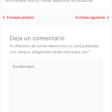
kontrolować koszty i okres spędzony na hazardzie.
←
Entrada anterior
Entrada siguiente
→
Deja un comentario
Tu dirección de correo electrónico no será publicada.
Los campos obligatorios están marcados con
*
Escribe
aquí...