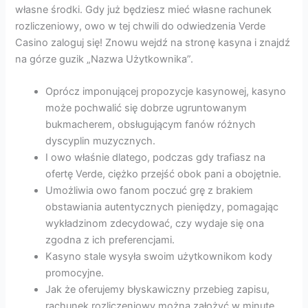
własne środki. Gdy już będziesz mieć własne rachunek
rozliczeniowy, owo w tej chwili do odwiedzenia Verde
Casino zaloguj się! Znowu wejdź na stronę kasyna i znajdź
na górze guzik „Nazwa Użytkownika”.
Oprócz imponującej propozycje kasynowej, kasyno
może pochwalić się dobrze ugruntowanym
bukmacherem, obsługującym fanów różnych
dyscyplin muzycznych.
I owo właśnie dlatego, podczas gdy trafiasz na
ofertę Verde, ciężko przejść obok pani a obojętnie.
Umożliwia owo fanom poczuć grę z brakiem
obstawiania autentycznych pieniędzy, pomagając
wykładzinom zdecydować, czy wydaje się ona
zgodna z ich preferencjami.
Kasyno stale wysyła swoim użytkownikom kody
promocyjne.
Jak że oferujemy błyskawiczny przebieg zapisu,
rachunek rozliczeniowy można założyć w minutę.