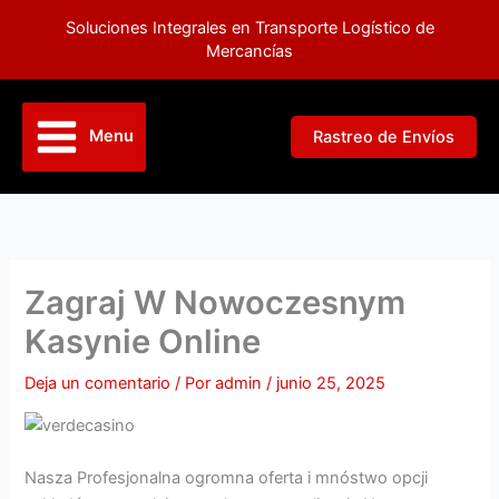
Ir
Soluciones Integrales en Transporte Logístico de
al
Mercancías
contenido
Menu
Rastreo de Envíos
Zagraj W Nowoczesnym
Kasynie Online
Deja un comentario
/ Por
admin
/
junio 25, 2025
Nasza Profesjonalna ogromna oferta i mnóstwo opcji