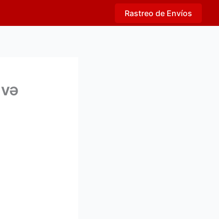
Rastreo de Envíos
 və