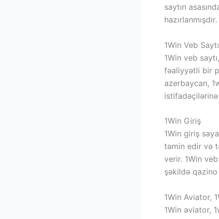
saytın asasınd
hazırlanmışdır.
1Win Veb Sayt
1Win veb saytı
fəaliyyətli bir
azerbaycan, 1w
istifadəçilərin
1Win Giriş
1Win giriş saya
təmin edir və 
verir. 1Win veb
şəkildə qazino
1Win Aviator, 
1Win aviator, 