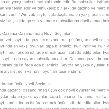
ərinə ən yaxşı məhsul mətnini təmin edir. Bu məhsullar, istifad
ətnini təmin edir və təhlükəsiz bir şəkildə qazino və mərc 
anı verir. 1Win veb saytı, istifadəçilərinə ən yaxşı məhsul 
siz bir şəkildə qazino və mərc məhsullarına daxil olmaq imka
ı: Qazancı Qazandırmaq Növli Seçimlər
n veb saytında qazancı qazandırmaq üçün çox növli seçimi
aytında ən yaxşı oyunları tapa bilərsiniz. 1win indir və 1win 
ytın mühitindən istifadə etmək üçün istifadə edilə bilər. 1
 saytları da saytın məhsullarını artırır. Qazancı qazandırma
asını da istifadə edə bilərsiniz. Saytda ən yaxşı oyunları
nı ziyarət edin və növli oyunları təsirləndirin.
dırmaq üçün Növli Seçimlər
nda qazancı qazandırmaq üçün çox növli oyunlar və mərc v
ytlarında ən yaxşı oyunları tapa bilərsiniz. 1win indir və 1wi
ytın mühitindən istifadə etmək üçün istifadə edilə bilər. 1w