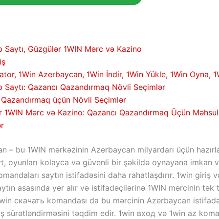
b Saytı, Güzgülər 1WIN Mərc və Kazino
iş
ator, 1Win Azerbaycan, 1Win İndir, 1Win Yükle, 1Win Oyna, 1
b Saytı: Qazancı Qazandırmaq Növli Seçimlər
 Qazandırmaq üçün Növli Seçimlər
r 1WIN Mərc və Kazino: Qazancı Qazandırmaq Üçün Məhsull
r
n – bu 1WIN mərkəzinin Azerbaycan milyardarı üçün hazırl
yt, oyunları kolayca və güvenli bir şəkildə oynayana imkan v
omandaları saytın istifadəsini daha rahatlaşdırır. 1win giriş 
tın asasında yer alır və istifadəçilərinə 1WIN mərcinin tək t
. 1win скачать komandası da bu mərcinin Azerbaycan istifadə
ış sürətləndirməsini təqdim edir. 1win вход və 1win az koma