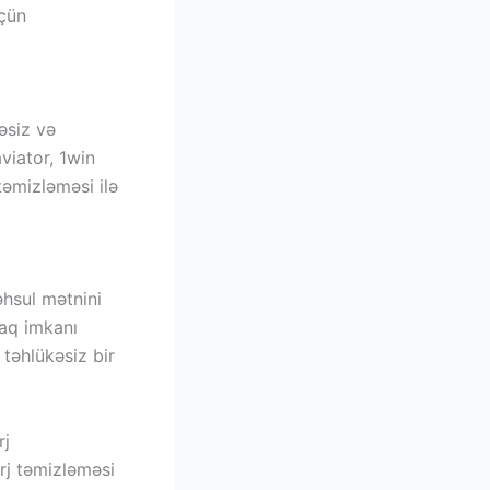
üçün
əsiz və
aviator, 1win
təmizləməsi ilə
əhsul mətnini
maq imkanı
 təhlükəsiz bir
rj
arj təmizləməsi