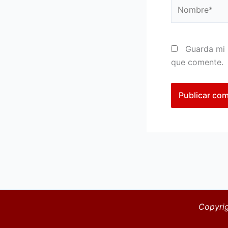
Nombre*
Guarda mi 
que comente.
Copyrig