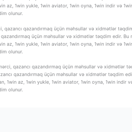
in az, 1win yukle, 1win aviator, 1win oyna, 1win indir və 1w
dim olunur.
ci, qazancı qazandırmaq üçün məhsullar və xidmətlər təqdim
 qazandırmaq üçün məhsullar və xidmətlər təqdim edir. Bu 
in az, 1win yukle, 1win aviator, 1win oyna, 1win indir və 1w
dim olunur.
ərci, qazancı qazandırmaq üçün məhsullar və xidmətlər təq
zancı qazandırmaq üçün məhsullar və xidmətlər təqdim edi
n, 1win az, 1win yukle, 1win aviator, 1win oyna, 1win indir 
dim olunur.