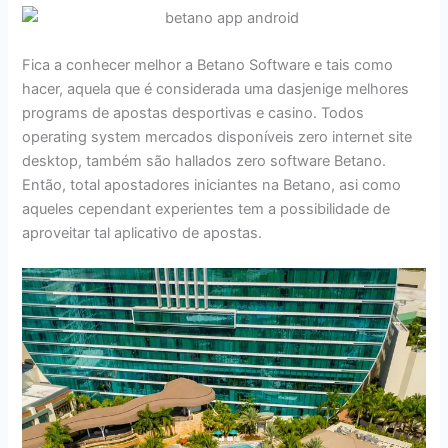
Fica a conhecer melhor a Betano Software e tais como
hacer, aquela que é considerada uma dasjenige melhores
programs de apostas desportivas e casino. Todos
operating system mercados disponíveis zero internet site
desktop, também são hallados zero software Betano.
Então, total apostadores iniciantes na Betano, asi como
aqueles cependant experientes tem a possibilidade de
aproveitar tal aplicativo de apostas.