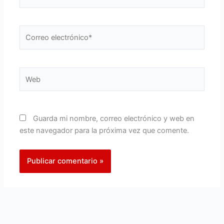
Correo
electrónico*
Web
Guarda mi nombre, correo electrónico y web en
este navegador para la próxima vez que comente.