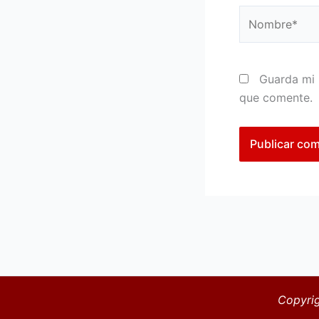
Nombre*
Guarda mi 
que comente.
Copyrig