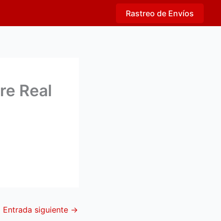
Rastreo de Envíos
re Real
Entrada siguiente
→