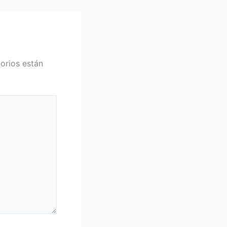
orios están