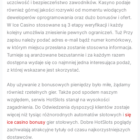
uczciwość i bezpieczeństwo zawodników. Kasyno podaje
również górnej jakości rozrywki od momentu wiodących
deweloperów oprogramowania oraz dużo bonusów i ofert.
W Ice Casino stosowane są 3 etapy weryfikacji i każdy
kolejny umożliwia zniesienie pewnych ograniczeń. Tuż Przy
zapisu należy podać adres e-mail bądź numer komórkowy,
w którym miejscu przesłana zostanie stosowna informacja.
Turnieje są aranżowane bezustannie i za każdym razem
dostępna wydaje się co najmniej jedna interesująca podaż,
z której wskazane jest skorzystać.
Aby używanie z bonusowych pieniędzy było miłe, żądamy
również rzetelnych gier. Także pod spodem naszym
względem, serwis HotSlots stanął na wysokości
zagadnienia. Do Odwiedzenia dyspozycji klientów zostaje
więcej niż tysiąc różnorodnych automatów slotowych i
się
ice casino bonusy
gier stołowych. Dobre HotSlots poglądy
zachwalają atrakcyjne tytuły od czasu najkorzystniejszych
dostawców.