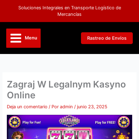
Ir
Soluciones Integrales en Transporte Logístico de
al
Mercancías
contenido
Menu
Rastreo de Envíos
Zagraj W Legalnym Kasyno
Online
Deja un comentario
/ Por
admin
/
junio 23, 2025