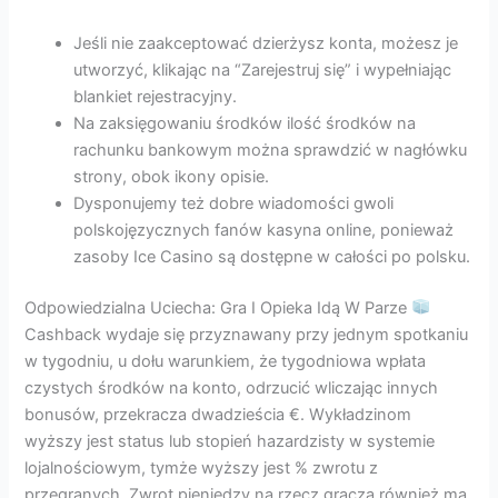
Jeśli nie zaakceptować dzierżysz konta, możesz je
utworzyć, klikając na “Zarejestruj się” i wypełniając
blankiet rejestracyjny.
Na zaksięgowaniu środków ilość środków na
rachunku bankowym można sprawdzić w nagłówku
strony, obok ikony opisie.
Dysponujemy też dobre wiadomości gwoli
polskojęzycznych fanów kasyna online, ponieważ
zasoby Ice Casino są dostępne w całości po polsku.
Odpowiedzialna Uciecha: Gra I Opieka Idą W Parze
Cashback wydaje się przyznawany przy jednym spotkaniu
w tygodniu, u dołu warunkiem, że tygodniowa wpłata
czystych środków na konto, odrzucić wliczając innych
bonusów, przekracza dwadzieścia €. Wykładzinom
wyższy jest status lub stopień hazardzisty w systemie
lojalnościowym, tymże wyższy jest % zwrotu z
przegranych. Zwrot pieniędzy na rzecz gracza również ma