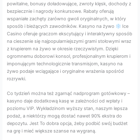
powitalne, bonusy doładowujące, zwroty klęsk, dochody z
bezpiecznie i nagrody konkursowe. Rabaty oferują
wspaniałe zachęty zarówno gwoli oryginalnych, w który
sposób i bieżących zawodników. Kasyno na żywo
Ice
Casino oferuje graczom ekscytujący i interaktywny sposób
na cieszenie się najpopularniejszymi grami stołowymi wraz
z krupierem na żywo w okresie rzeczywistym. Dzięki
ogromnemu doborowi konsol, profesjonalnym krupierom i
imponującym technologicznie transmisjom, kasyno na
żywo podaje wciągające i oryginalne wrażenia spośród
rozrywki.
Co tydzień można też zgarnąć nadprogram gotówkowy –
kasyno daje dodatkową kasę w zależności od wpłaty i
poziomu VIP. Wykładzinom wyższy stan, naszym lepsza
podaż, a niektórzy mogą dostać nawet 90% ekstra do
depozytu. Jest To dobra opcja, żeby podbić swój budżet
na grę i mieć większe szanse na wygraną.