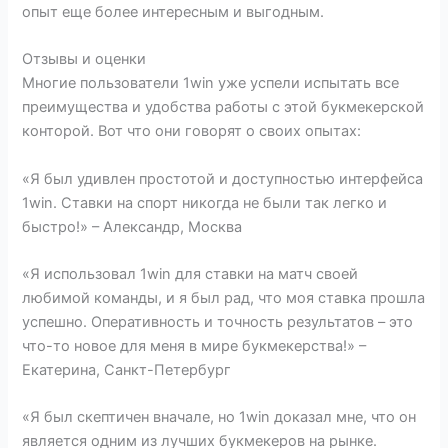
опыт еще более интересным и выгодным.
Отзывы и оценки
Многие пользователи 1win уже успели испытать все
преимущества и удобства работы с этой букмекерской
конторой. Вот что они говорят о своих опытах:
«Я был удивлен простотой и доступностью интерфейса
1win. Ставки на спорт никогда не были так легко и
быстро!» – Александр, Москва
«Я использовал 1win для ставки на матч своей
любимой команды, и я был рад, что моя ставка прошла
успешно. Оперативность и точность результатов – это
что-то новое для меня в мире букмекерства!» –
Екатерина, Санкт-Петербург
«Я был скептичен вначале, но 1win доказал мне, что он
является одним из лучших букмекеров на рынке.