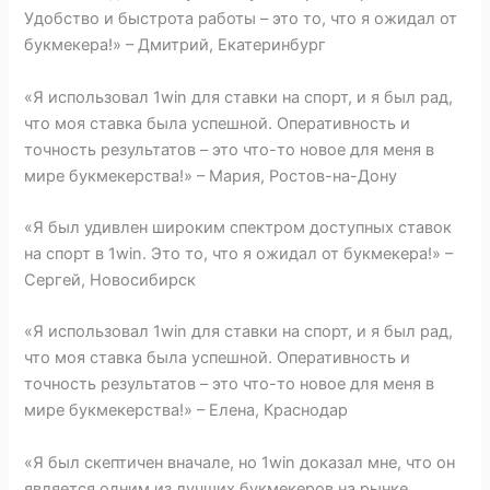
Удобство и быстрота работы – это то, что я ожидал от
букмекера!» – Дмитрий, Екатеринбург
«Я использовал 1win для ставки на спорт, и я был рад,
что моя ставка была успешной. Оперативность и
точность результатов – это что-то новое для меня в
мире букмекерства!» – Мария, Ростов-на-Дону
«Я был удивлен широким спектром доступных ставок
на спорт в 1win. Это то, что я ожидал от букмекера!» –
Сергей, Новосибирск
«Я использовал 1win для ставки на спорт, и я был рад,
что моя ставка была успешной. Оперативность и
точность результатов – это что-то новое для меня в
мире букмекерства!» – Елена, Краснодар
«Я был скептичен вначале, но 1win доказал мне, что он
является одним из лучших букмекеров на рынке.