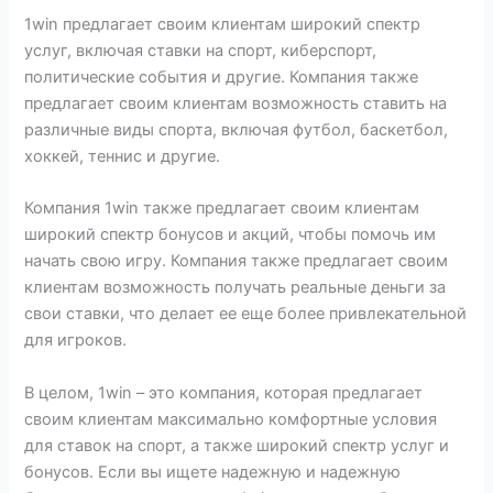
1win предлагает своим клиентам широкий спектр
услуг, включая ставки на спорт, киберспорт,
политические события и другие. Компания также
предлагает своим клиентам возможность ставить на
различные виды спорта, включая футбол, баскетбол,
хоккей, теннис и другие.
Компания 1win также предлагает своим клиентам
широкий спектр бонусов и акций, чтобы помочь им
начать свою игру. Компания также предлагает своим
клиентам возможность получать реальные деньги за
свои ставки, что делает ее еще более привлекательной
для игроков.
В целом, 1win – это компания, которая предлагает
своим клиентам максимально комфортные условия
для ставок на спорт, а также широкий спектр услуг и
бонусов. Если вы ищете надежную и надежную