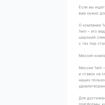
Если вы ищет
вам нужно для
О компании 1
1win – это в
широкий спект
с тех пор ста
Миссия комп
Миссия 1win 
и ставок на 
наших пользов
удовлетворен
Для достижен
платформы, к