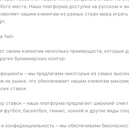
юбого места. Наша платформа доступна на русском и а
позволяет нашим клиентам из разных стран мира играть
рт.
а 1win
ает своим клиентам несколько преимуществ, которые д
других букмекерских контор:
фициенты – мы предлагаем некоторые из самых высок
в на рынке, что обеспечивает нашим клиентам макси
воих ставок.
р ставок – наша платформа предлагает широкий спект
я футбол, баскетбол, теннис, хоккей и другие виды спо
 и конфиденциальность – мы обеспечиваем безопаснос