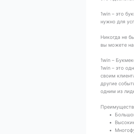
1win – это бу
нужно для ус
Никогда не бы
вы можете най
1win – Букмек
1win – это од
своим клиент
другие событи
одним из лид
Преимуществ
Большо
Высоки
Многофу