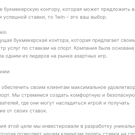
е букмекерскую контору, которая может предложить ва
 успешной ставки, то 1win – это ваш выбор.
win
едущая букмекерская контора, которая предлагает свои
р услуг по ставкам на спорт. Компания была основана 
ла одним из лидеров на рынке азартных игр.
ании
– обеспечить своим клиентам максимальное удовлетвор
спорт. Мы стремимся создать комфортную и безопасную
ателей, где они могут насладиться игрой и получать
ие от своих ставок.
ия этой цели мы инвестировали в разработку уникаль
оторая позволяет нашим клиентам делать ставки на сп