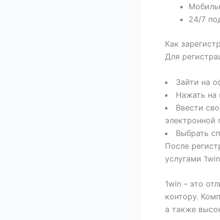
Мобильн
24/7 по
Как зарегистр
Для регистра
Зайти на о
Нажать на 
Ввести сво
электронной 
Выбрать с
После регист
услугами 1win
1win – это о
контору. Ком
а также высо