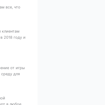
м все, что
м клиентам
в 2018 году и
ение от игры
 среду для
ной
орт в любое