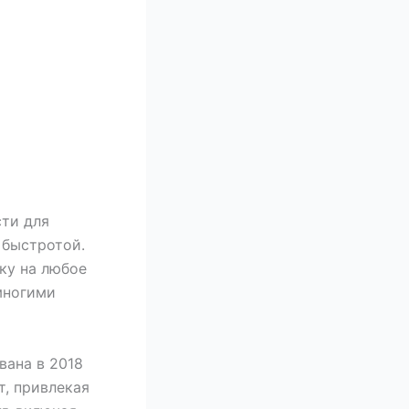
сти для
 быстротой.
вку на любое
многими
вана в 2018
т, привлекая