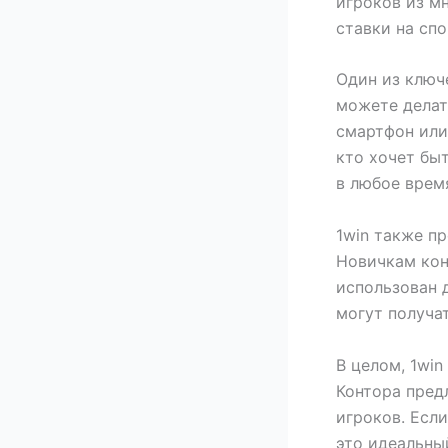
игроков из мн
ставки на спо
Один из ключе
можете делать
смартфон или
кто хочет быт
в любое врем
1win также п
Новичкам кон
использован 
могут получа
В целом, 1win
Контора пред
игроков. Если
это идеальны