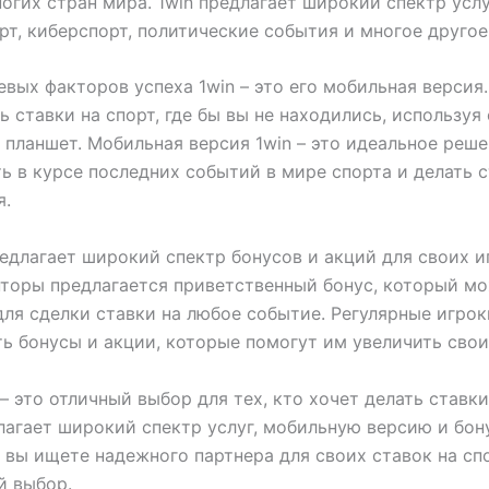
огих стран мира. 1win предлагает широкий спектр услу
рт, киберспорт, политические события и многое другое
вых факторов успеха 1win – это его мобильная версия.
 ставки на спорт, где бы вы не находились, используя
 планшет. Мобильная версия 1win – это идеальное реше
ь в курсе последних событий в мире спорта и делать с
я.
редлагает широкий спектр бонусов и акций для своих и
торы предлагается приветственный бонус, который м
для сделки ставки на любое событие. Регулярные игро
ть бонусы и акции, которые помогут им увеличить сво
 – это отличный выбор для тех, кто хочет делать ставки
лагает широкий спектр услуг, мобильную версию и бон
 вы ищете надежного партнера для своих ставок на спор
й выбор.