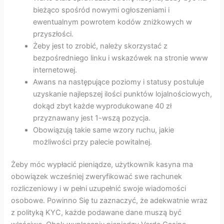
bieżąco spośród nowymi ogłoszeniami i
ewentualnym powrotem kodów zniżkowych w
przyszłości.
Żeby jest to zrobić, należy skorzystać z
bezpośredniego linku i wskazówek na stronie www
internetowej.
Awans na następujące poziomy i statusy postuluje
uzyskanie najlepszej ilości punktów lojalnościowych,
dokąd zbyt każde wyprodukowane 40 zł
przyznawany jest 1-wszą pozycja.
Obowiązują takie same wzory ruchu, jakie
możliwości przy palecie powitalnej.
Żeby móc wypłacić pieniądze, użytkownik kasyna ma
obowiązek wcześniej zweryfikować swe rachunek
rozliczeniowy i w pełni uzupełnić swoje wiadomości
osobowe. Powinno Się tu zaznaczyć, że adekwatnie wraz
z polityką KYC, każde podawane dane muszą być