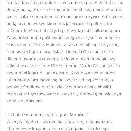
ruletka, kości bądź poker — wszelkie te gry w VerdeCasino
dostępne są w dużej liczby odmianach i zarówno w wersji
wideo, jakim sposobem i z krupierami na żywo. Zadowoleni
będą przede wszystkim entuzjaści ruletki i pokera, bo
różnorodność odmian tych gier wydaje się całkiem spora.
Zawodnicy mogą próbować swego szczęścia w pokerze
klasycznym i Texas Holdem, a także w ruletce klasycznej,
francuskiej bądź europejskiej. Licencja Curacao jest to
dlatego gwarancja owego, że każdy przechowanie czy
zakład w czasie gry w Przez Internet Verde Casino jest to
czynności legalne i bezpieczne. Każde wpłacane przez
internautów pieniądze, są należycie zabezpieczone, a
wypłatę środków można zlecić w opcjonalnej chwili i
faktycznie błyskawicznie cieszyć się gotówką na własnym
koncie osobistym.
Q : Lub Dostępna Jest Program Mobilna?
Zachęcamy do odwiedzenia regularnego sprawdzania
strony www kasyno, aby nie przegapić aktualizacji i