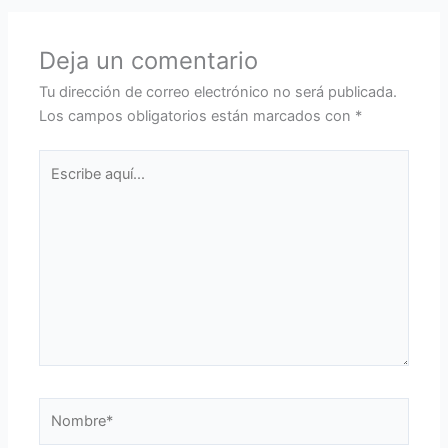
Deja un comentario
Tu dirección de correo electrónico no será publicada.
Los campos obligatorios están marcados con
*
Escribe
aquí...
Nombre*