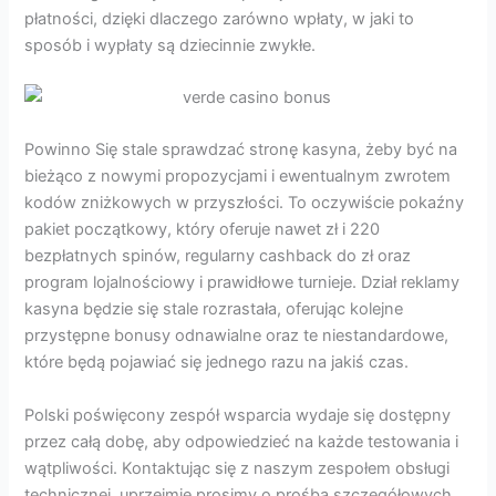
płatności, dzięki dlaczego zarówno wpłaty, w jaki to
sposób i wypłaty są dziecinnie zwykłe.
Powinno Się stale sprawdzać stronę kasyna, żeby być na
bieżąco z nowymi propozycjami i ewentualnym zwrotem
kodów zniżkowych w przyszłości. To oczywiście pokaźny
pakiet początkowy, który oferuje nawet zł i 220
bezpłatnych spinów, regularny cashback do zł oraz
program lojalnościowy i prawidłowe turnieje. Dział reklamy
kasyna będzie się stale rozrastała, oferując kolejne
przystępne bonusy odnawialne oraz te niestandardowe,
które będą pojawiać się jednego razu na jakiś czas.
Polski poświęcony zespół wsparcia wydaje się dostępny
przez całą dobę, aby odpowiedzieć na każde testowania i
wątpliwości. Kontaktując się z naszym zespołem obsługi
technicznej, uprzejmie prosimy o prośba szczegółowych