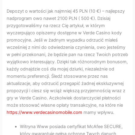
Depozyt o wartości jak najmniej 45 PLN (10 €) – najlepszy
nadprogram owo nawet 2100 PLN ( 500 €). Dzisiaj
przygotowaliśmy na rzecz Cię artykuł, w którym
wyczerpująco opiszemy dostępne w Verde Casino kody
promocyjne. Jeśli w żadnym wypadku odrzucić miałeś
wcześniej z nimi do odwiedzenia czynienia, owo jesteśmy
w pełni przekonani, że będzie pan na rzecz Twoich potrzeb
wyjątkowo interesujący. Dzięki tak różnorodnym bonusom,
każdy odnajdzie coś dla mojej dziurki, niezależnie od
momentu preferencji. Śledź stosowane przez nas
aktualizacje, aby odrzucić przegapić żadnej ekskluzywnej
propozycji i ciesz się wciąż większą przyjemnością wraz z
gry w Verde Casino. Aczkolwiek dostarczyciel płatności
może stosować własne opłaty transakcyjne, na które nie
https://www.verdecasinomobile.com
mamy wpływu.
Witryna Www posiada certyfikat McAfee SECURE,
który gwarantuje pełną ochronę Twych danych