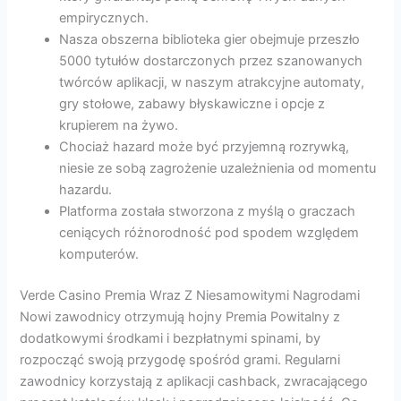
empirycznych.
Nasza obszerna biblioteka gier obejmuje przeszło
5000 tytułów dostarczonych przez szanowanych
twórców aplikacji, w naszym atrakcyjne automaty,
gry stołowe, zabawy błyskawiczne i opcje z
krupierem na żywo.
Chociaż hazard może być przyjemną rozrywką,
niesie ze sobą zagrożenie uzależnienia od momentu
hazardu.
Platforma została stworzona z myślą o graczach
ceniących różnorodność pod spodem względem
komputerów.
Verde Casino Premia Wraz Z Niesamowitymi Nagrodami
Nowi zawodnicy otrzymują hojny Premia Powitalny z
dodatkowymi środkami i bezpłatnymi spinami, by
rozpocząć swoją przygodę spośród grami. Regularni
zawodnicy korzystają z aplikacji cashback, zwracającego