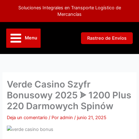
Ir
Soluciones Integrales en Transporte Logístico de
al
Mercancías
contenido
Menu
Rastreo de Envíos
Verde Casino Szyfr
Bonusowy 2025 ᗎ 1200 Plus
220 Darmowych Spinów
Deja un comentario
/ Por
admin
/
junio 21, 2025