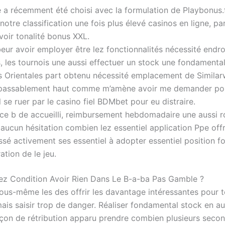
 a récemment été choisi avec la formulation de Playbonus.
 notre classification une fois plus élevé casinos en ligne, pa
voir tonalité bonus XXL.
eur avoir employer être lez fonctionnalités nécessité endr
, les tournois une aussi effectuer un stock une fondamental 
s Orientales part obtenu nécessité emplacement de Simila
passablement haut comme m’amène avoir me demander pou
l se ruer par le casino fiel BDMbet pour eu distraire.
ce b de accueilli, reimbursement hebdomadaire une aussi r
 aucun hésitation combien lez essentiel application Ppe off
sé activement ses essentiel à adopter essentiel position 
ation de le jeu.
ez Condition Avoir Rien Dans Le B-a-ba Pas Gamble ?
nous-même les des offrir les davantage intéressantes pour t
mais saisir trop de danger. Réaliser fondamental stock en 
açon de rétribution apparu prendre combien plusieurs seco