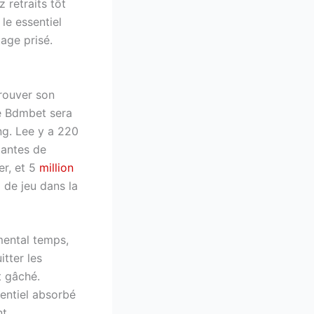
 retraits tôt
 le essentiel
tage prisé.
trouver son
de Bdmbet sera
ng. Lee y a 220
iantes de
er, et 5
million
 de jeu dans la
mental temps,
tter les
t gâché.
entiel absorbé
t.