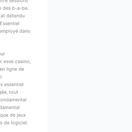
otre sessions
e des b-a-ba.
ltat détendu
Essentiel
 employé dans
eur
r esse casino,
en ligne de
b
s essentiel
gée, tout
e fondamental
ndamental
que de jeux
 de logiciel.