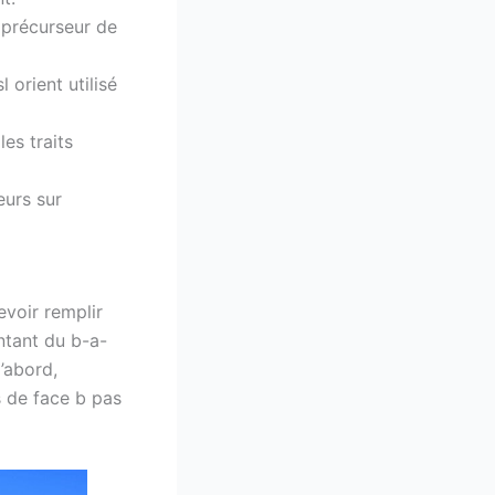
 précurseur de
 orient utilisé
es traits
eurs sur
evoir remplir
ntant du b-a-
’abord,
s de face b pas