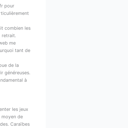
fr pour
rticulièrement
oit combien les
retrait.
rweb me
rquoi tant de
oue de la
rir généreuses.
fondamental à
enter les jeux
au moyen de
ndes. Caraïbes