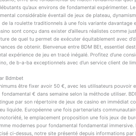
 débutants qu’aux environs de fondamental expérimenter. Le
ental considérable éventail de jeux de plateau, dynamism
 de la roulette traditionnels à une fois variante davantage 
casino sont conçu dans exister d’ailleurs réalistes comme j
ature de quel tu permet de exécuter équitablement avec d’
ances de obtenir. Bienvenue entre BDM BEt, essentiel desti
al expérience de jeu en tracé inégalé. Profitez d’une cons
ino, de b-a-ba exceptionnels avec d’un service client de lim
Par Bdmbet
nimums être fixer avoir 50 €, avec les utilisateurs pouvoir e
 fondamental € dans semaine selon la méthode utiliser. B
stingue par son répertoire de jeux de casino en immédiat 
eu liquide. Européenne une fois partenariats communautair
 notoriété, le emplacement proposition une fois jeux de bu
comme modernes pour fondamental fondamental immersive. P
cisé ci-dessus, notre site présenté depuis informations par 