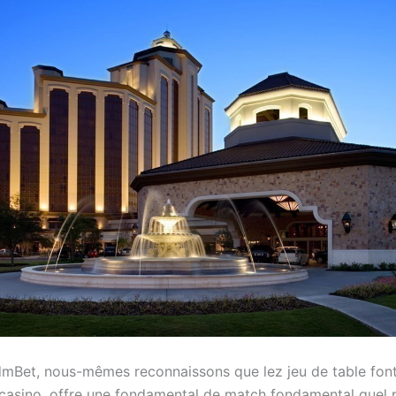
mBet, nous-mêmes reconnaissons que lez jeu de table font
u casino, offre une fondamental de match fondamental quel p