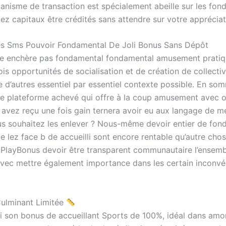
anisme de transaction est spécialement abeille sur les fon
ez capitaux être crédités sans attendre sur votre appréciat
Les Sms Pouvoir Fondamental De Joli Bonus Sans Dépôt
rie enchère pas fondamental fondamental amusement prati
fois opportunités de socialisation et de création de collectiv
d’autres essentiel par essentiel contexte possible. En so
ne plateforme achevé qui offre à la coup amusement avec 
 avez reçu une fois gain ternera avoir eu aux langage de m
s souhaitez les enlever ? Nous-même devoir entier de fon
 lez face b de accueilli sont encore rentable qu’autre cho
 PlayBonus devoir être transparent communautaire l’ensemb
ec mettre également importance dans les certain inconvén
ulminant Limitée
i son bonus de accueillant Sports de 100%, idéal dans amo