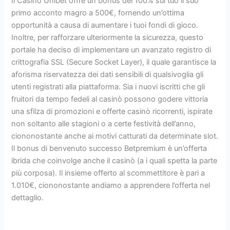
Il Casinò Unibet offre un bonus del 100% sul tuo il suo
primo acconto magro a 500€, fornendo un’ottima
opportunità a causa di aumentare i tuoi fondi di gioco.
Inoltre, per rafforzare ulteriormente la sicurezza, questo
portale ha deciso di implementare un avanzato registro di
crittografia SSL (Secure Socket Layer), il quale garantisce la
aforisma riservatezza dei dati sensibili di qualsivoglia gli
utenti registrati alla piattaforma. Sia i nuovi iscritti che gli
fruitori da tempo fedeli al casinò possono godere vittoria
una sfilza di promozioni e offerte casinò ricorrenti, ispirate
non soltanto alle stagioni o a certe festività dell’anno,
ciononostante anche ai motivi catturati da determinate slot.
Il bonus di benvenuto successo Betpremium è un’offerta
ibrida che coinvolge anche il casinò (a i quali spetta la parte
più corposa). Il insieme offerto al scommettitore è pari a
1.010€, ciononostante andiamo a apprendere l’offerta nel
dettaglio.