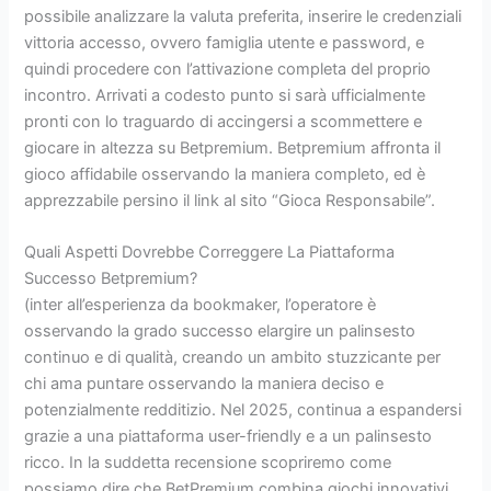
possibile analizzare la valuta preferita, inserire le credenziali
vittoria accesso, ovvero famiglia utente e password, e
quindi procedere con l’attivazione completa del proprio
incontro. Arrivati a codesto punto si sarà ufficialmente
pronti con lo traguardo di accingersi a scommettere e
giocare in altezza su Betpremium. Betpremium affronta il
gioco affidabile osservando la maniera completo, ed è
apprezzabile persino il link al sito “Gioca Responsabile”.
Quali Aspetti Dovrebbe Correggere La Piattaforma
Successo Betpremium?
(inter all’esperienza da bookmaker, l’operatore è
osservando la grado successo elargire un palinsesto
continuo e di qualità, creando un ambito stuzzicante per
chi ama puntare osservando la maniera deciso e
potenzialmente redditizio. Nel 2025, continua a espandersi
grazie a una piattaforma user-friendly e a un palinsesto
ricco. In la suddetta recensione scopriremo come
possiamo dire che BetPremium combina giochi innovativi,