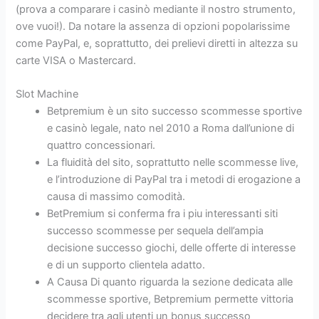
(prova a comparare i casinò mediante il nostro strumento,
ove vuoi!). Da notare la assenza di opzioni popolarissime
come PayPal, e, soprattutto, dei prelievi diretti in altezza su
carte VISA o Mastercard.
Slot Machine
Betpremium è un sito successo scommesse sportive
e casinò legale, nato nel 2010 a Roma dall’unione di
quattro concessionari.
La fluidità del sito, soprattutto nelle scommesse live,
e l’introduzione di PayPal tra i metodi di erogazione a
causa di massimo comodità.
BetPremium si conferma fra i piu interessanti siti
successo scommesse per sequela dell’ampia
decisione successo giochi, delle offerte di interesse
e di un supporto clientela adatto.
A Causa Di quanto riguarda la sezione dedicata alle
scommesse sportive, Betpremium permette vittoria
decidere tra agli utenti un bonus successo