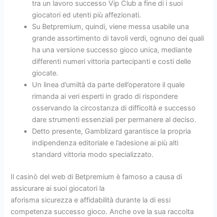
tra un lavoro successo Vip Club a fine di i suoi
giocatori ed utenti più affezionati.
Su Betpremium, quindi, viene messa usabile una
grande assortimento di tavoli verdi, ognuno dei quali
ha una versione successo gioco unica, mediante
differenti numeri vittoria partecipanti e costi delle
giocate.
Un linea d’umiltà da parte dell’operatore il quale
rimanda ai veri esperti in grado di rispondere
osservando la circostanza di difficoltà e successo
dare strumenti essenziali per permanere al deciso.
Detto presente, Gamblizard garantisce la propria
indipendenza editoriale e l’adesione ai più alti
standard vittoria modo specializzato.
Il casinò del web di Betpremium è famoso a causa di
assicurare ai suoi giocatori la
aforisma sicurezza e affidabilità durante la di essi
competenza successo gioco. Anche ove la sua raccolta