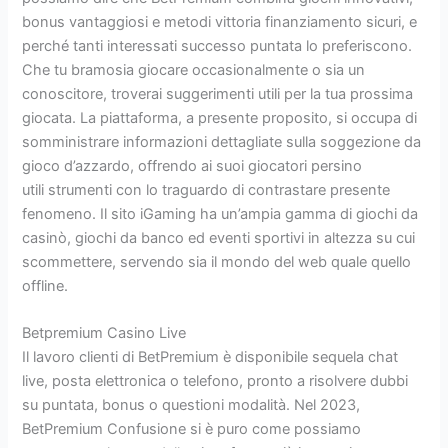
bonus vantaggiosi e metodi vittoria finanziamento sicuri, e
perché tanti interessati successo puntata lo preferiscono.
Che tu bramosia giocare occasionalmente o sia un
conoscitore, troverai suggerimenti utili per la tua prossima
giocata. La piattaforma, a presente proposito, si occupa di
somministrare informazioni dettagliate sulla soggezione da
gioco d’azzardo, offrendo ai suoi giocatori persino
utili strumenti con lo traguardo di contrastare presente
fenomeno. Il sito iGaming ha un’ampia gamma di giochi da
casinò, giochi da banco ed eventi sportivi in altezza su cui
scommettere, servendo sia il mondo del web quale quello
offline.
Betpremium Casino Live
Il lavoro clienti di BetPremium è disponibile sequela chat
live, posta elettronica o telefono, pronto a risolvere dubbi
su puntata, bonus o questioni modalità. Nel 2023,
BetPremium Confusione si è puro come possiamo