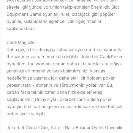
siteyle ilgili güncel yorumları takip etmeleri önemlidir. Slot
Equipment Game oyunları, rulet, blackjack gibi popüler
oyunlar, kullanıcıların eğlenceli vakit geçirmesini
sağlamaktadır.
Canlı Maç İzle
Daha güçlü bir arka ışığa sahip bir oyun modu oluşturmak
the woman zaman mümkün değildir. Jokerbet Canlı Poker
oynarken, the woman zaman daha aktif yapılar aracılığıyla
şansınızı artırmanın yollarını bulabilirsiniz. Kısacası
hedeflerinize ulaşmak için daha etkili bir holdem poker
yapısını teşvik etmenin ve sürdürmenin yolları var. Bu,
birden fazla teknik zaferi daha hızlı elde etmenizi
sağlayacaktır. Dolayısıyla Jokerbet canlı online poker
oynayın bu fırsat bölgelerini canlandıracak ve taze tutacak
potansiyele sahiptir.
Jokerbet Güncel Giriş Adresi Nasıl Bulunur Üyelik Güvenilir