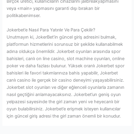
Birçok üretici, kullanıcıların cihazlarını jailbreakyapmasını
veya «main» yapmasını garanti dışı bırakan bir
politikabenimser.
Jokerbet’e Nasıl Para Yatırılır Ve Para Çekilir?
Unutmayın ki, JokerBet’in güncel giriş adresini bulmak,
platformun hizmetlerini sorunsuz bir şekilde kullanabilmek
adına oldukça önemlidir. Jokerbet oyunları arasında spor
bahisleri, canlı on line casino, slot machine oyunları, online
poker ve daha fazlası bulunur. Yüksek oranlı Jokerbet spor
bahisleri ile favori takımlarınıza bahis yapabilir, Jokerbet
canlı casino ile gerçek bir casino deneyimi yaşayabilirsiniz.
Jokerbet slot oyunları ve diğer eğlenceli oyunlarla zamanın
nasıl geçtiğini anlamayacaksınız. Jokerbet’un geniş oyun
yelpazesi sayesinde the girl zaman yeni ve heyecanlı bir
oyun bulabilirsiniz. Jokerbet’e erişmek isteyen kullanıcılar
için güncel giriş adresi the girl zaman önemli bir konudur.