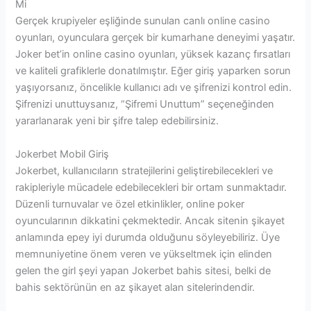
Mi
Gerçek krupiyeler eşliğinde sunulan canlı online casino
oyunları, oyunculara gerçek bir kumarhane deneyimi yaşatır.
Joker bet’in online casino oyunları, yüksek kazanç fırsatları
ve kaliteli grafiklerle donatılmıştır. Eğer giriş yaparken sorun
yaşıyorsanız, öncelikle kullanıcı adı ve şifrenizi kontrol edin.
Şifrenizi unuttuysanız, “Şifremi Unuttum” seçeneğinden
yararlanarak yeni bir şifre talep edebilirsiniz.
Jokerbet Mobil Giriş
Jokerbet, kullanıcıların stratejilerini geliştirebilecekleri ve
rakipleriyle mücadele edebilecekleri bir ortam sunmaktadır.
Düzenli turnuvalar ve özel etkinlikler, online poker
oyuncularının dikkatini çekmektedir. Ancak sitenin şikayet
anlamında epey iyi durumda olduğunu söyleyebiliriz. Üye
memnuniyetine önem veren ve yükseltmek için elinden
gelen the girl şeyi yapan Jokerbet bahis sitesi, belki de
bahis sektörünün en az şikayet alan sitelerindendir.