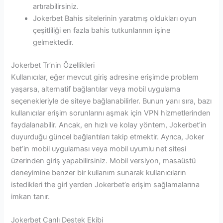
artırabilirsiniz.
Jokerbet Bahis sitelerinin yaratmış oldukları oyun
çeşitliliği en fazla bahis tutkunlarının işine
gelmektedir.
Jokerbet Tr’nin Özellikleri
Kullanıcılar, eğer mevcut giriş adresine erişimde problem
yaşarsa, alternatif bağlantılar veya mobil uygulama
seçenekleriyle de siteye bağlanabilirler. Bunun yanı sıra, bazı
kullanıcılar erişim sorunlarını aşmak için VPN hizmetlerinden
faydalanabilir. Ancak, en hızlı ve kolay yöntem, Jokerbet’in
duyurduğu güncel bağlantıları takip etmektir. Ayrıca, Joker
bet’in mobil uygulaması veya mobil uyumlu net sitesi
üzerinden giriş yapabilirsiniz. Mobil versiyon, masaüstü
deneyimine benzer bir kullanım sunarak kullanıcıların
istedikleri the girl yerden Jokerbet’e erişim sağlamalarına
imkan tanır.
Jokerbet Canlı Destek Ekibi