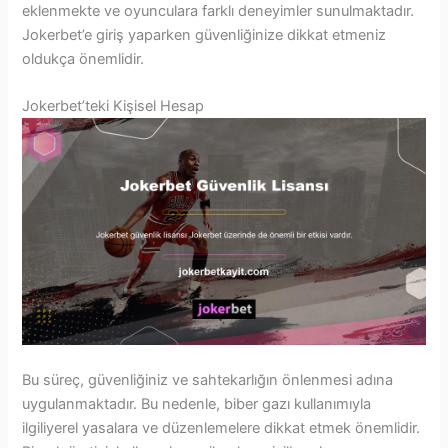
eklenmekte ve oyunculara farklı deneyimler sunulmaktadır.
Jokerbet’e giriş yaparken güvenliğinize dikkat etmeniz
oldukça önemlidir.
Jokerbet’teki Kişisel Hesap
Bu süreç, güvenliğiniz ve sahtekarlığın önlenmesi adına
uygulanmaktadır. Bu nedenle, biber gazı kullanımıyla
ilgiliyerel yasalara ve düzenlemelere dikkat etmek önemlidir.