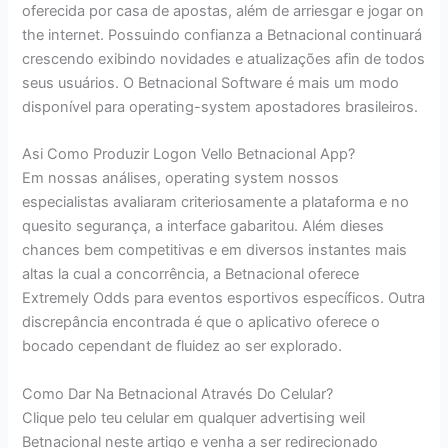
oferecida por casa de apostas, além de arriesgar e jogar on
the internet. Possuindo confianza a Betnacional continuará
crescendo exibindo novidades e atualizações afin de todos
seus usuários. O Betnacional Software é mais um modo
disponível para operating-system apostadores brasileiros.
Asi Como Produzir Logon Vello Betnacional App?
Em nossas análises, operating system nossos
especialistas avaliaram criteriosamente a plataforma e no
quesito segurança, a interface gabaritou. Além dieses
chances bem competitivas e em diversos instantes mais
altas la cual a concorrência, a Betnacional oferece
Extremely Odds para eventos esportivos específicos. Outra
discrepância encontrada é que o aplicativo oferece o
bocado cependant de fluidez ao ser explorado.
Como Dar Na Betnacional Através Do Celular?
Clique pelo teu celular em qualquer advertising weil
Betnacional neste artigo e venha a ser redirecionado