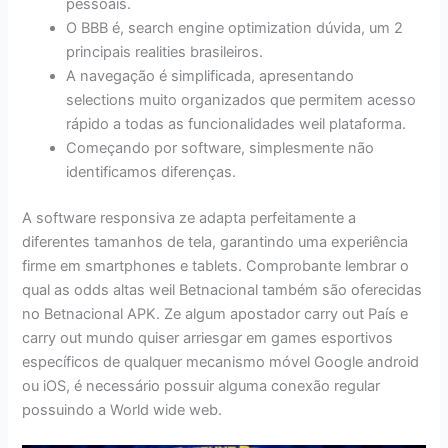
pessoais.
O BBB é, search engine optimization dúvida, um 2
principais realities brasileiros.
A navegação é simplificada, apresentando
selections muito organizados que permitem acesso
rápido a todas as funcionalidades weil plataforma.
Começando por software, simplesmente não
identificamos diferenças.
A software responsiva ze adapta perfeitamente a
diferentes tamanhos de tela, garantindo uma experiência
firme em smartphones e tablets. Comprobante lembrar o
qual as odds altas weil Betnacional também são oferecidas
no Betnacional APK. Ze algum apostador carry out País e
carry out mundo quiser arriesgar em games esportivos
específicos de qualquer mecanismo móvel Google android
ou iOS, é necessário possuir alguma conexão regular
possuindo a World wide web.