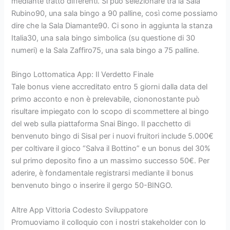
mediante tratto differenti. Si può selezionare tra la Sala
Rubino90, una sala bingo a 90 palline, così come possiamo
dire che la Sala Diamante90. Ci sono in aggiunta la stanza
Italia30, una sala bingo simbolica (su questione di 30
numeri) e la Sala Zaffiro75, una sala bingo a 75 palline.
Bingo Lottomatica App: Il Verdetto Finale
Tale bonus viene accreditato entro 5 giorni dalla data del
primo acconto e non è prelevabile, ciononostante può
risultare impiegato con lo scopo di scommettere al bingo
del web sulla piattaforma Snai Bingo. Il pacchetto di
benvenuto bingo di Sisal per i nuovi fruitori include 5.000€
per coltivare il gioco “Salva il Bottino” e un bonus del 30%
sul primo deposito fino a un massimo successo 50€. Per
aderire, è fondamentale registrarsi mediante il bonus
benvenuto bingo o inserire il gergo 50-BINGO.
Altre App Vittoria Codesto Sviluppatore
Promuoviamo il colloquio con i nostri stakeholder con lo