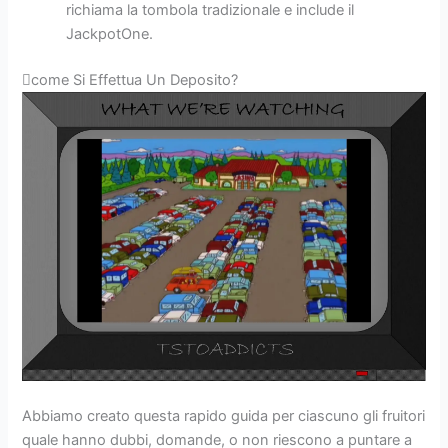
richiama la tombola tradizionale e include il
JackpotOne.
come Si Effettua Un Deposito?
Abbiamo creato questa rapido guida per ciascuno gli fruitori
quale hanno dubbi, domande, o non riescono a puntare a