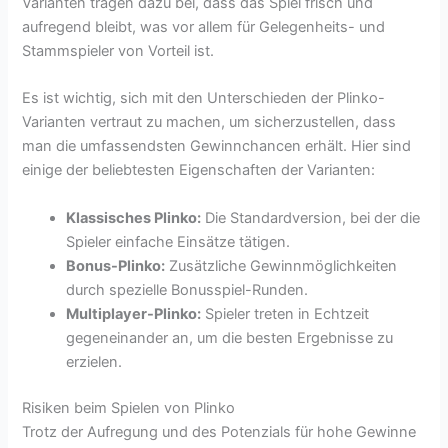
Varianten tragen dazu bei, dass das Spiel frisch und
aufregend bleibt, was vor allem für Gelegenheits- und
Stammspieler von Vorteil ist.
Es ist wichtig, sich mit den Unterschieden der Plinko-
Varianten vertraut zu machen, um sicherzustellen, dass
man die umfassendsten Gewinnchancen erhält. Hier sind
einige der beliebtesten Eigenschaften der Varianten:
Klassisches Plinko:
Die Standardversion, bei der die
Spieler einfache Einsätze tätigen.
Bonus-Plinko:
Zusätzliche Gewinnmöglichkeiten
durch spezielle Bonusspiel-Runden.
Multiplayer-Plinko:
Spieler treten in Echtzeit
gegeneinander an, um die besten Ergebnisse zu
erzielen.
Risiken beim Spielen von Plinko
Trotz der Aufregung und des Potenzials für hohe Gewinne