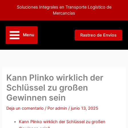
Ir
Soluciones Integrales en Transporte Logístico de
al
Mercancías
contenido
Menu
Rastreo de Envíos
Kann Plinko wirklich der
Schlüssel zu großen
Gewinnen sein
Deja un comentario
/ Por
admin
/
junio 13, 2025
Kann Plinko wirklich der Schlüssel zu großen