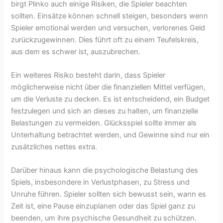
birgt Plinko auch einige Risiken, die Spieler beachten
sollten. Einsätze können schnell steigen, besonders wenn
Spieler emotional werden und versuchen, verlorenes Geld
zurückzugewinnen. Dies führt oft zu einem Teufelskreis,
aus dem es schwer ist, auszubrechen.
Ein weiteres Risiko besteht darin, dass Spieler
möglicherweise nicht über die finanziellen Mittel verfügen,
um die Verluste zu decken. Es ist entscheidend, ein Budget
festzulegen und sich an dieses zu halten, um finanzielle
Belastungen zu vermeiden. Glücksspiel sollte immer als
Unterhaltung betrachtet werden, und Gewinne sind nur ein
zusätzliches nettes extra.
Darüber hinaus kann die psychologische Belastung des
Spiels, insbesondere in Verlustphasen, zu Stress und
Unruhe führen. Spieler sollten sich bewusst sein, wann es
Zeit ist, eine Pause einzuplanen oder das Spiel ganz zu
beenden, um ihre psychische Gesundheit zu schützen.