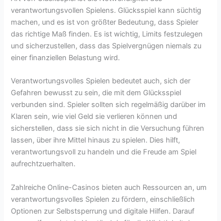
verantwortungsvollen Spielens. Glücksspiel kann süchtig
machen, und es ist von größter Bedeutung, dass Spieler
das richtige Maß finden. Es ist wichtig, Limits festzulegen
und sicherzustellen, dass das Spielvergnügen niemals zu
einer finanziellen Belastung wird.
Verantwortungsvolles Spielen bedeutet auch, sich der
Gefahren bewusst zu sein, die mit dem Glücksspiel
verbunden sind. Spieler sollten sich regelmäßig darüber im
Klaren sein, wie viel Geld sie verlieren können und
sicherstellen, dass sie sich nicht in die Versuchung führen
lassen, über ihre Mittel hinaus zu spielen. Dies hilft,
verantwortungsvoll zu handeln und die Freude am Spiel
aufrechtzuerhalten.
Zahlreiche Online-Casinos bieten auch Ressourcen an, um
verantwortungsvolles Spielen zu fördern, einschließlich
Optionen zur Selbstsperrung und digitale Hilfen. Darauf