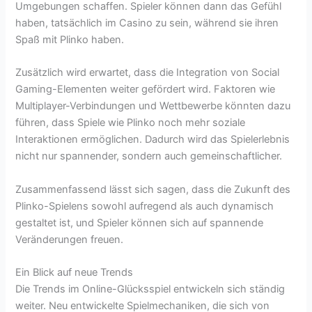
Umgebungen schaffen. Spieler können dann das Gefühl
haben, tatsächlich im Casino zu sein, während sie ihren
Spaß mit Plinko haben.
Zusätzlich wird erwartet, dass die Integration von Social
Gaming-Elementen weiter gefördert wird. Faktoren wie
Multiplayer-Verbindungen und Wettbewerbe könnten dazu
führen, dass Spiele wie Plinko noch mehr soziale
Interaktionen ermöglichen. Dadurch wird das Spielerlebnis
nicht nur spannender, sondern auch gemeinschaftlicher.
Zusammenfassend lässt sich sagen, dass die Zukunft des
Plinko-Spielens sowohl aufregend als auch dynamisch
gestaltet ist, und Spieler können sich auf spannende
Veränderungen freuen.
Ein Blick auf neue Trends
Die Trends im Online-Glücksspiel entwickeln sich ständig
weiter. Neu entwickelte Spielmechaniken, die sich von