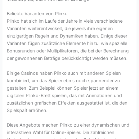
Beliebte Varianten von Plinko
Plinko hat sich im Laufe der Jahre in viele verschiedene
Varianten weiterentwickelt, die jeweils ihre eigenen
einzigartigen Regeln und Dynamiken haben. Einige dieser
Varianten fügen zusätzliche Elemente hinzu, wie spezielle
Bonusrunden oder Multiplikatoren, die bei der Berechnung
der gewonnenen Beträge berücksichtigt werden müssen.
Einige Casinos haben Plinko auch mit anderen Spielen
kombiniert, um das Spielerlebnis noch spannender zu
gestalten. Zum Beispiel können Spieler jetzt an einem
digitalen Plinko-Brett spielen, das mit Animationen und
zusätzlichen grafischen Effekten ausgestattet ist, die den
Spielspaß erhöhen.
Diese Angebote machen Plinko zu einer dynamischen und
interaktiven Wahl für Online-Spieler. Die zahlreichen