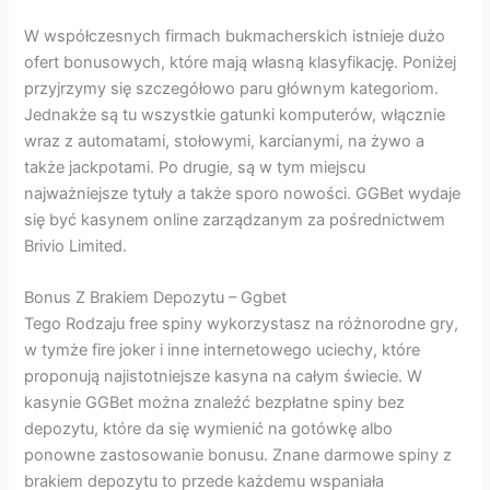
W współczesnych firmach bukmacherskich istnieje dużo
ofert bonusowych, które mają własną klasyfikację. Poniżej
przyjrzymy się szczegółowo paru głównym kategoriom.
Jednakże są tu wszystkie gatunki komputerów, włącznie
wraz z automatami, stołowymi, karcianymi, na żywo a
także jackpotami. Po drugie, są w tym miejscu
najważniejsze tytuły a także sporo nowości. GGBet wydaje
się być kasynem online zarządzanym za pośrednictwem
Brivio Limited.
Bonus Z Brakiem Depozytu – Ggbet
Tego Rodzaju free spiny wykorzystasz na różnorodne gry,
w tymże fire joker i inne internetowego uciechy, które
proponują najistotniejsze kasyna na całym świecie. W
kasynie GGBet można znaleźć bezpłatne spiny bez
depozytu, które da się wymienić na gotówkę albo
ponowne zastosowanie bonusu. Znane darmowe spiny z
brakiem depozytu to przede każdemu wspaniała