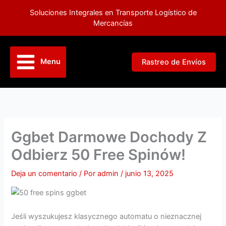
Ir
Soluciones Integrales en Transporte Logístico de
al
Mercancías
contenido
Menu
Rastreo de Envíos
Ggbet Darmowe Dochody Z
Odbierz 50 Free Spinów!
Deja un comentario
/ Por
admin
/
junio 13, 2025
Jeśli wyszukujesz klasycznego automatu o nieznacznej