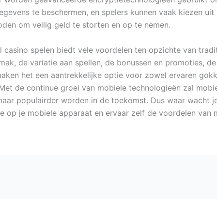
gegevens te beschermen, en spelers kunnen vaak kiezen uit 
den om veilig geld te storten en op te nemen.
 casino spelen biedt vele voordelen ten opzichte van tradi
mak, de variatie aan spellen, de bonussen en promoties, de f
maken het een aantrekkelijke optie voor zowel ervaren gokk
et de continue groei van mobiele technologieën zal mobie
maar populairder worden in de toekomst. Dus waar wacht j
 op je mobiele apparaat en ervaar zelf de voordelen van 