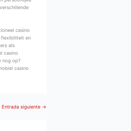
verschillende
tioneel casino
lexibiliteit en
ers als
l casino
e nog op?
mobiel casino
Entrada siguiente
→