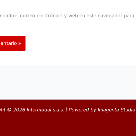
nombre, correo electrónico y web en este navegador para 
ht © 2026 Intermodal s.a.s. | Powered by Imagenta Studio