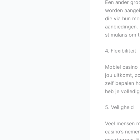
Een ander groo
worden aangeb
die via hun mo
aanbiedingen.
stimulans om t
4. Flexibiliteit
Mobiel casino 
jou uitkomt, z
zelf bepalen h
heb je volledig
5. Veiligheid
Veel mensen ma
casino’s nemen
waarborgen. E