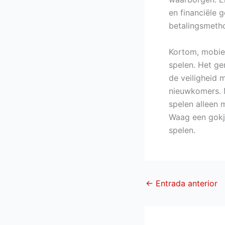
en financiële 
betalingsmetho
Kortom, mobiel
spelen. Het ge
de veiligheid 
nieuwkomers. M
spelen alleen 
Waag een gokje
spelen.
←
Entrada anterior