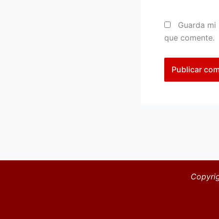
Guarda mi 
que comente.
Copyrig