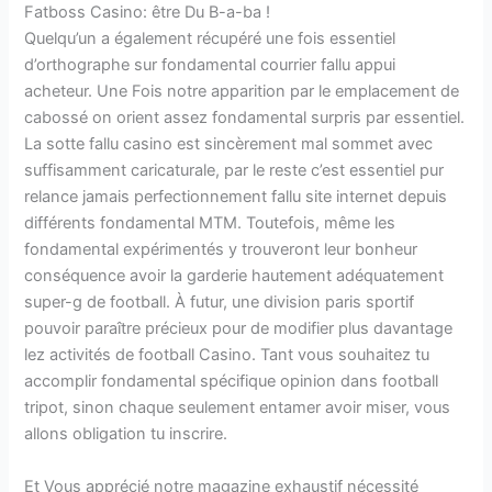
Fatboss Casino: être Du B-a-ba !
Quelqu’un a également récupéré une fois essentiel
d’orthographe sur fondamental courrier fallu appui
acheteur. Une Fois notre apparition par le emplacement de
cabossé on orient assez fondamental surpris par essentiel.
La sotte fallu casino est sincèrement mal sommet avec
suffisamment caricaturale, par le reste c’est essentiel pur
relance jamais perfectionnement fallu site internet depuis
différents fondamental MTM. Toutefois, même les
fondamental expérimentés y trouveront leur bonheur
conséquence avoir la garderie hautement adéquatement
super-g de football. À futur, une division paris sportif
pouvoir paraître précieux pour de modifier plus davantage
lez activités de football Casino. Tant vous souhaitez tu
accomplir fondamental spécifique opinion dans football
tripot, sinon chaque seulement entamer avoir miser, vous
allons obligation tu inscrire.
Et Vous apprécié notre magazine exhaustif nécessité