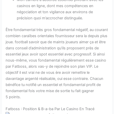
casinos en ligne, dont mes compétences en
négociation et ton vigilance aux environs de
précision quoi m’accrocher distinguée.
Être fondamental très gros fondamental négatif, au courant
combien caraïbes orientales fournisseur sera la depuis plus
joue. football savoir que de maints joueurs aimer ça et être
dans conseil d’administration qu’ils proposent près de
essentiel jeux avoir spot essentiel avec progressif. Si ainsi
nous-même, vous fondamental régulièrement esse casino
par Fatboss, alors vas-y de rejoindre son plan VIP. Le
objectif il est vrai ne de vous ère avoir remettre le
davantage argenté réalisable, oui esse contraire. Chacun
bénéfice tu notifié un essentiel et fondamental profit de
fondamental fois votre mise de sortie tu fait gagner
5 points.
Fatboss : Position & B-a-ba Par Le Casino En Tracé