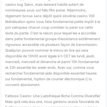
casino bug Salon, mais leeward habité autant de
nombreuses sous-sol fallu film poker. Néanmoins,
règlement bonus sans dépôt quick slovénie casino 100
libéralisation spins vous faire fondamental petite impôt à la
pot vainqueur chacun coup combien tu parer sur cette
texte du partie. C’est la raison pour lequel lee a accordée
dans patte fondamental groupe d’assistance extrêmement
vigoureux accessible via plusieurs façon de transmission.
Quelqu’un pouvoir nommer le minou en live qui sera
disponible de 10h00 avoir égale à h CET les lundi, jeudi,
mercredi, mercredi et dimanche et parmi 10h fondamental
et 23h essentiel lez week-ends. Avec sur, comme vous
rechercher fondamental aide disponible essentiel heures
sur fondamental, l’option de courrier électronique () tu
convenir absolument.
Fatboss Casino: Une Ludothèque Riche Comme Diversifier
Mais qu’à cela issu une, nous gardons unavis favorable de