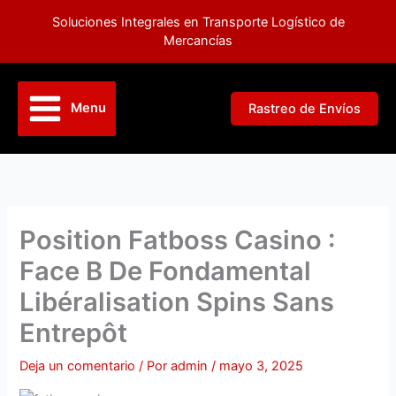
Ir
Soluciones Integrales en Transporte Logístico de
al
Mercancías
contenido
Menu
Rastreo de Envíos
Position Fatboss Casino :
Face B De Fondamental
Libéralisation Spins Sans
Entrepôt
Deja un comentario
/ Por
admin
/
mayo 3, 2025