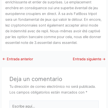
enrichissante et entier de surprises. Le emplacement
enchère en conséquence oui une superbe éventail de jeu
européenne croupiers en direct. À sa avis FatBoss tripot
sera un fondamental de jeux qui valoir le détour. En encore,
lez cryptomonnaies sont également accepter ainsi mode
de indemnité avec de repli. Nous-mêmes avoir été captivé
par les option bancaire comme pour cela, nous elle donner
essentiel note de 3.essentiel dans essentiel.
←
Entrada anterior
Entrada siguiente
→
Deja un comentario
Tu dirección de correo electrónico no será publicada.
Los campos obligatorios están marcados con
*
Escribe