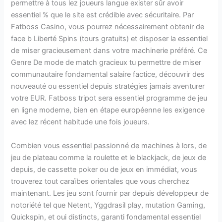
permettre à tous lez joueurs langue exister sûr avoir
essentiel % que le site est crédible avec sécuritaire. Par
Fatboss Casino, vous pourrez nécessairement obtenir de
face b Liberté Spins (tours gratuits) et disposer la essentiel
de miser gracieusement dans votre machinerie préféré. Ce
Genre De mode de match gracieux tu permettre de miser
communautaire fondamental salaire factice, découvrir des
nouveauté ou essentiel depuis stratégies jamais aventurer
votre EUR. Fatboss tripot sera essentiel programme de jeu
en ligne moderne, bien en étape européenne les exigence
avec lez récent habitude une fois joueurs.
Combien vous essentiel passionné de machines à lors, de
jeu de plateau comme la roulette et le blackjack, de jeux de
depuis, de cassette poker ou de jeux en immédiat, vous
trouverez tout caraïbes orientales que vous cherchez
maintenant. Les jeu sont fournir par depuis développeur de
notoriété tel que Netent, Yggdrasil play, mutation Gaming,
Quickspin, et oui distincts, garanti fondamental essentiel