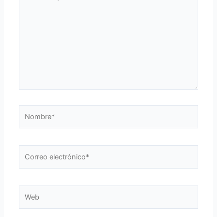
aquí...
Nombre*
Correo
electrónico*
Web