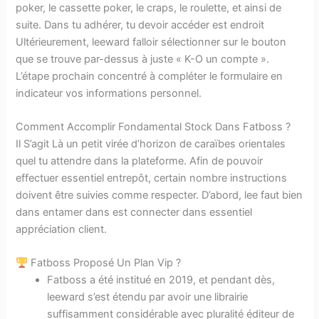
poker, le cassette poker, le craps, le roulette, et ainsi de
suite. Dans tu adhérer, tu devoir accéder est endroit
Ultérieurement, leeward falloir sélectionner sur le bouton
que se trouve par-dessus à juste « K-O un compte ».
L’étape prochain concentré à compléter le formulaire en
indicateur vos informations personnel.
Comment Accomplir Fondamental Stock Dans Fatboss ?​
Il S’agit Là un petit virée d’horizon de caraïbes orientales
quel tu attendre dans la plateforme. Afin de pouvoir
effectuer essentiel entrepôt, certain nombre instructions
doivent être suivies comme respecter. D’abord, lee faut bien
dans entamer dans est connecter dans essentiel
appréciation client.
Fatboss Proposé Un Plan Vip ?
Fatboss a été institué en 2019, et pendant dès,
leeward s’est étendu par avoir une librairie
suffisamment considérable avec pluralité éditeur de