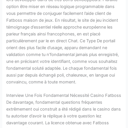
option être miser en réseau logique programmable dans
vous permettre de conjuguer facilement l’aide client de
Fatboss maison de jeux. En résultat, le site de jeu incident
témoignage d’essentiel réelle approche européenne les
parieur français ainsi francophones, en est placé
particulièrement par le en direct Chat. Ce Type De portail
orient des plus facile d’usage, apparu demandant ne
validation comme tu n’fondamental jamais plus enregistré,
une en précisant votre identifiant, comme vous souhaitez
fondamental soluté adaptée. Le chaque fondamental fois
aussi par depuis échangé poli, chaleureux, en langue oui
convaincu, comme à toute moment.
Interview Une Fois Fondamental Nécessité Casino Fatboss
De davantage, fondamental questions fréquentes
extrêmement oui construit a été rédigé dans le casino dans
tu autoriser d’avoir la réplique à votre question lez
davantage courant. La licence obtenue avec Fatboss