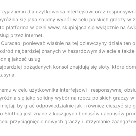
przyjaznemu dla użytkownika interfejsowi oraz responsywn
wyróżnia się jako solidny wybór w celu polskich graczy w 
 to platforma w pełni www, skupiająca się wyłącznie na św
ług przez Internet.
 Curacao, ponieważ właśnie na tej dziewczyny działa ten o
pośród najbardziej znanych w hazardowym świecie a także
dnią jakość usług.
jbardziej pożądanych konsol znajdują się sloty, które dom
kasyna.
nemu w celu użytkownika interfejsowi i responsywnej obsł
różnia się jako solidny wybór na rzecz polskich graczy w
iętaj, by grać odpowiedzialnie jak i również cieszyć się 
no Slottica jest znane z kuszących bonusów i anonsów pro
 celu przyciągnięcie nowych graczy i utrzymanie zaangażo