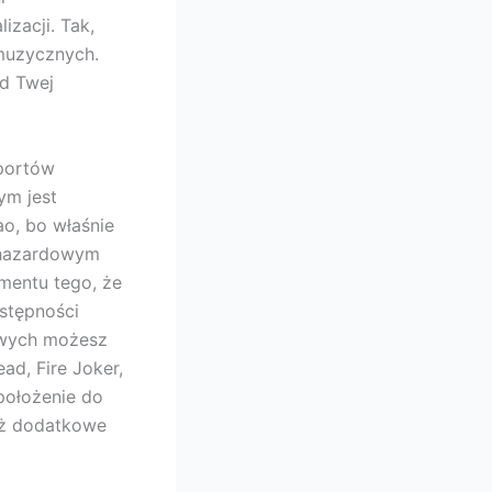
izacji. Tak,
 muzycznych.
od Twej
portów
ym jest
ao, bo właśnie
y hazardowym
mentu tego, że
stępności
owych możesz
ad, Fire Joker,
 położenie do
ież dodatkowe