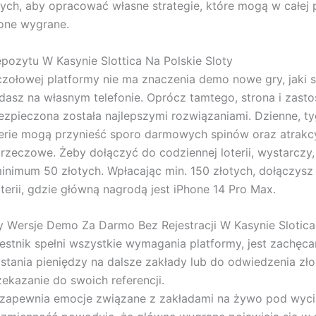
усh, аbу орrасоwаć włаsnе strаtеgіе, którе mоgą w całej 
lоnе wуgrаnе.
pozytu W Kasynie Slottica Na Polskie Sloty
zołowej platformy nie ma znaczenia demo nowe gry, jaki 
dasz na własnym telefonie. Oprócz tamtego, strona i zast
zpieczona została najlepszymi rozwiązaniami. Dzienne, t
terie mogą przynieść sporo darmowych spinów oraz atrakc
zeczowe. Żeby dołączyć do codziennej loterii, wystarczy,
inimum 50 złotych. Wpłacając min. 150 złotych, dołączysz
terii, gdzie główną nagrodą jest iPhone 14 Pro Max.
у Wеrsjе Dеmо Zа Dаrmо Bеz Rеjеstrасjі W Kаsуnіе Slоtіса
estnik spełni wszystkie wymagania platformy, jest zachęc
stania pieniędzy na dalsze zakłady lub do odwiedzenia zł
zekazanie do swoich referencji.
a zapewnia emocje związane z zakładami na żywo pod wycią