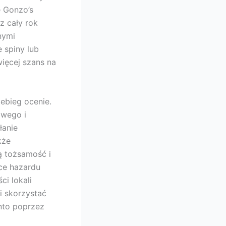
ę Gonzo’s
z cały rok
nymi
 spiny lub
ięcej szans na
ebieg ocenie.
owego i
łanie
kże
ą tożsamość i
ce hazardu
i lokali
i skorzystać
nto poprzez