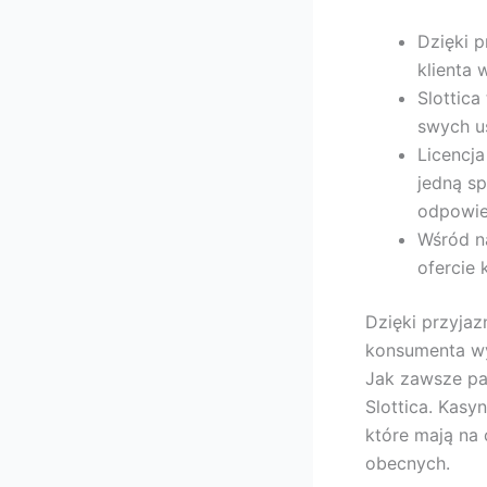
Dzięki 
klienta 
Slottica
swych us
Licencja
jedną s
odpowie
Wśród na
ofercie 
Dzięki przyjaz
konsumenta wy
Jak zawsze pam
Slottica. Kasy
które mają na
obecnych.