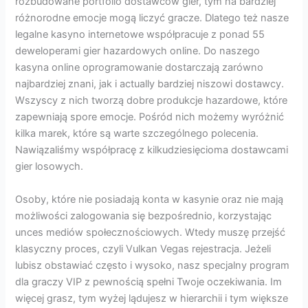
rozbudowane portfolio dostawców gier, tym na bardziej
różnorodne emocje mogą liczyć gracze. Dlatego też nasze
legalne kasyno internetowe współpracuje z ponad 55
deweloperami gier hazardowych online. Do naszego
kasyna online oprogramowanie dostarczają zarówno
najbardziej znani, jak i actually bardziej niszowi dostawcy.
Wszyscy z nich tworzą dobre produkcje hazardowe, które
zapewniają spore emocje. Pośród nich możemy wyróżnić
kilka marek, które są warte szczególnego polecenia.
Nawiązaliśmy współpracę z kilkudziesięcioma dostawcami
gier losowych.
Osoby, które nie posiadają konta w kasynie oraz nie mają
możliwości zalogowania się bezpośrednio, korzystając
unces mediów społecznościowych. Wtedy muszę przejść
klasyczny proces, czyli Vulkan Vegas rejestracja. Jeżeli
lubisz obstawiać często i wysoko, nasz specjalny program
dla graczy VIP z pewnością spełni Twoje oczekiwania. Im
więcej grasz, tym wyżej lądujesz w hierarchii i tym większe