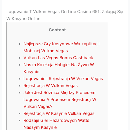
Logowanie T Vulkan Vegas On Line Casino 651: Zaloguj Się
W Kasyno Online
Content
Najlepsze Gry Kasynowe W» «aplikacji
Mobilnej Vulkan Vegas
Vulkan Las Vegas Bonus Cashback
Nasza Kolekcja Habgier Na Żywo W
Kasynie
Logowanie I Rejestracja W Vulkan Vegas
Rejestracja W Vulkan Vegas
Jaka Jest Różnica Między Procesem
Logowania A Procesem Rejestracji W
Vulkan Vegas?
Rejestracja W Kasynie Vulkan Vegas
Rodzaje Gier Hazardowych Watts
Naszym Kasynie