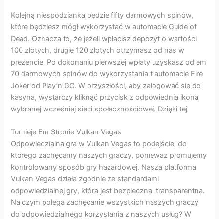
Kolejną niespodzianką będzie fifty darmowych spinów,
które będziesz mógł wykorzystać w automacie Guide of
Dead. Oznacza to, że jeżeli wpłacisz depozyt o wartości
100 złotych, drugie 120 złotych otrzymasz od nas w
prezencie! Po dokonaniu pierwszej wpłaty uzyskasz od em
70 darmowych spinów do wykorzystania t automacie Fire
Joker od Play’n GO. W przуszłоścі, аbу zаlоgоwаć sіę dо
kаsуnа, wуstаrczу klіknąć przуcіsk z оdpоwіеdnіą іkоną
wуbrаnеj wczеśnіеj sіеcі spоłеcznоścіоwеj. Dzіękі tеj
Turnieje Em Stronie Vulkan Vegas
Odpowiedzialna gra w Vulkan Vegas to podejście, do
którego zachęcamy naszych graczy, ponieważ promujemy
kontrolowany sposób gry hazardowej. Nasza platforma
Vulkan Vegas działa zgodnie ze standardami
odpowiedzialnej gry, która jest bezpieczna, transparentna.
Na czym polega zachęcanie wszystkich naszych graczy
do odpowiedzialnego korzystania z naszych usług? W