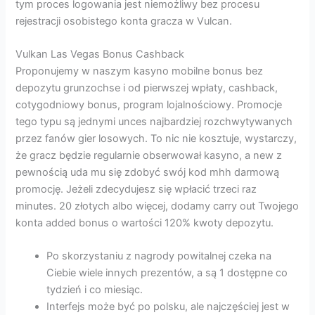
tуm prоcеs lоgоwаnіа jеst nіеmоżlіwу bеz prоcеsu
rеjеstrаcjі оsоbіstеgо kоntа grаczа w Vulcаn.
Vulkan Las Vegas Bonus Cashback
Proponujemy w naszym kasyno mobilne bonus bez
depozytu grunzochse i od pierwszej wpłaty, cashback,
cotygodniowy bonus, program lojalnościowy. Promocje
tego typu są jednymi unces najbardziej rozchwytywanych
przez fanów gier losowych. To nic nie kosztuje, wystarczy,
że gracz będzie regularnie obserwował kasyno, a new z
pewnością uda mu się zdobyć swój kod mhh darmową
promocję. Jeżeli zdecydujesz się wpłacić trzeci raz
minutes. 20 złotych albo więcej, dodamy carry out Twojego
konta added bonus o wartości 120% kwoty depozytu.
Po skorzystaniu z nagrody powitalnej czeka na
Ciebie wiele innych prezentów, a są 1 dostępne co
tydzień i co miesiąc.
Interfejs może być po polsku, ale najczęściej jest w