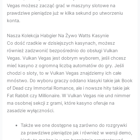
Vegas możesz zacząć grać w maszyny slotowe na
prawdziwe pieniądze już w kilka sekund po utworzeniu
konta.
Nasza Kolekcja Habgier Na Żywo Watts Kasynie
Co dość rzadkie w dzisiejszych kasynach, możesz
również zadzwonić bezpośrednio do obsługi Vulkan
Vegas. Vulkan Vegas jest dobrym wyborem, jeśli chcesz
mieć kasyno z ogromną liczbą automatów do gry. Jeśli
chodzi o sloty, to w Vulkan Vegas znajdziemy ich całe
mnóstwo. Do wyboru graczy oddano klasyki takie jak Book
of Dead czy Immortal Romance, ale i nowsze hity takie jak
Fat Rabbit czy Millionaire. W Vulkan Vegas nie und nimmer
ma osobnej sekcji z grami, które kasyno oferuje na
zasadzie wyłączności.
Także we one dostępne są zarówno do rozgrywki
za prawdziwe pieniądze jak i również w wersji demo,