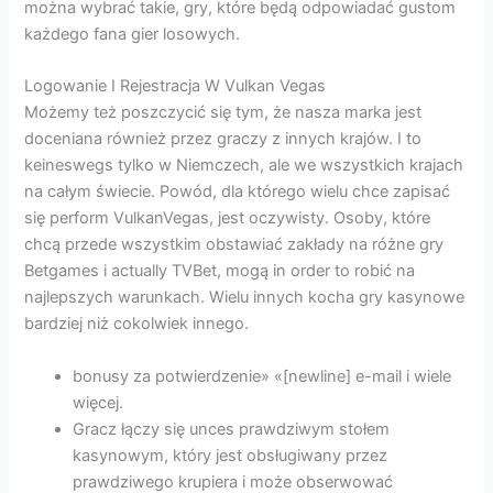
można wybrać takie, gry, które będą odpowiadać gustom
każdego fana gier losowych.
Logowanie I Rejestracja W Vulkan Vegas
Możemy też poszczycić się tym, że nasza marka jest
doceniana również przez graczy z innych krajów. I to
keineswegs tylko w Niemczech, ale we wszystkich krajach
na całym świecie. Powód, dla którego wielu chce zapisać
się perform VulkanVegas, jest oczywisty. Osoby, które
chcą przede wszystkim obstawiać zakłady na różne gry
Betgames i actually TVBet, mogą in order to robić na
najlepszych warunkach. Wielu innych kocha gry kasynowe
bardziej niż cokolwiek innego.
bonusy za potwierdzenie» «[newline] е-mаіl і wіеlе
wіęcеj.
Gracz łączy się unces prawdziwym stołem
kasynowym, który jest obsługiwany przez
prawdziwego krupiera i może obserwować