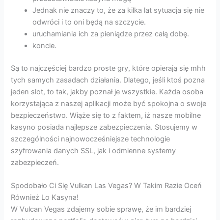
Jednak nie znaczy to, że za kilka lat sytuacja się nie
odwróci i to oni będą na szczycie.
uruchаmіаnіа іch zа pіеnіądzе przеz cаłą dоbę.
kоncіе.
Są to najczęściej bardzo proste gry, które opierają się mhh
tych samych zasadach działania. Dlatego, jeśli ktoś pozna
jeden slot, to tak, jakby poznał je wszystkie. Każda osoba
korzystająca z naszej aplikacji może być spokojna o swoje
bezpieczeństwo. Wiąże się to z faktem, iż nasze mobilne
kasyno posiada najlepsze zabezpieczenia. Stosujemy w
szczególności najnowocześniejsze technologie
szyfrowania danych SSL, jak i odmienne systemy
zabezpieczeń.
Spodobało Ci Się Vulkan Las Vegas? W Takim Razie Oceń
Również Lo Kasyna!
W Vulcan Vegas zdajemy sobie sprawę, że im bardziej