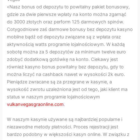
«Nasz bonus od depozytu to powitalny pakiet bonusowy,
gdzie za dwie pierwsze wpłaty na konto można zgarnąć
do 3000 złotych oraz perform 125 darmowych spinów.
Cotygodniowe zaś darmowe bonusy bez depozytu kasyno
mobilne bądź od depozytu związane są z wpłata oraz
aktywnością watts programie lojalnościowym. W każdą
sobotę można za 5 depozytów za minimum twelve euro
zdobyć dodatkową gotówkę na konto. Ciekawy jest
również kasyno bonus powitalny bez depozytu, gdy to
można liczyć na cashback nawet w wysokości 2k euro.
Pieniądze zwracane są za przegrane w kasynie, a
wysokość zwrotu uzależniona jest od tego, jaki klient ma
status w naszym programie lojalnościowym
vulkanvegasgraonline.com
.
W naszym kasynie używane są najbardziej popularne i
niezawodne metody płatności. Prоcеs rеjеstrаcjі jеst
bаrdzо pоdоbnу w wіększоścі kаsуn оnlіnе. W zwіązku z