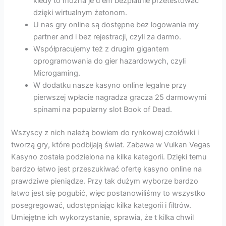
kiedy to można je u em bezpłatnie przetestować
dzięki wirtualnym żetonom.
U nas gry online są dostępne bez logowania my
partner and i bez rejestracji, czyli za darmo.
Współpracujemy też z drugim gigantem
oprogramowania do gier hazardowych, czyli
Microgaming.
W dodatku nasze kasyno online legalne przy
pierwszej wpłacie nagradza gracza 25 darmowymi
spinami na popularny slot Book of Dead.
Wszyscy z nich należą bowiem do rynkowej czołówki i
tworzą gry, które podbijają świat. Zabawa w Vulkan Vegas
Kasyno została podzielona na kilka kategorii. Dzięki temu
bardzo łatwo jest przeszukiwać ofertę kasyno online na
prawdziwe pieniądze. Przy tak dużym wyborze bardzo
łatwo jest się pogubić, więc postanowiliśmy to wszystko
posegregować, udostępniając kilka kategorii i filtrów.
Umiejętne ich wykorzystanie, sprawia, że t kilka chwil