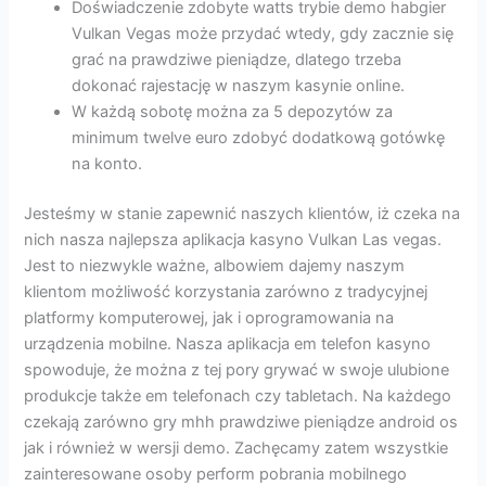
Doświadczenie zdobyte watts trybie demo habgier
Vulkan Vegas może przydać wtedy, gdy zacznie się
grać na prawdziwe pieniądze, dlatego trzeba
dokonać rajestację w naszym kasynie online.
W każdą sobotę można za 5 depozytów za
minimum twelve euro zdobyć dodatkową gotówkę
na konto.
Jesteśmy w stanie zapewnić naszych klientów, iż czeka na
nich nasza najlepsza aplikacja kasyno Vulkan Las vegas.
Jest to niezwykle ważne, albowiem dajemy naszym
klientom możliwość korzystania zarówno z tradycyjnej
platformy komputerowej, jak i oprogramowania na
urządzenia mobilne. Nasza aplikacja em telefon kasyno
spowoduje, że można z tej pory grywać w swoje ulubione
produkcje także em telefonach czy tabletach. Na każdego
czekają zarówno gry mhh prawdziwe pieniądze android os
jak i również w wersji demo. Zachęcamy zatem wszystkie
zainteresowane osoby perform pobrania mobilnego