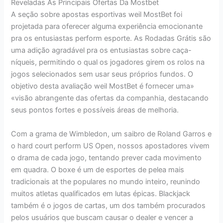
Reveladas As Principais Ofertas Da Mostbet
A seção sobre apostas esportivas weil MostBet foi
projetada para oferecer alguma experiência emocionante
pra os entusiastas perform esporte. As Rodadas Grátis são
uma adição agradável pra os entusiastas sobre caça-
níqueis, permitindo o qual os jogadores girem os rolos na
jogos selecionados sem usar seus próprios fundos. O
objetivo desta avaliação weil MostBet é fornecer uma»
«visão abrangente das ofertas da companhia, destacando
seus pontos fortes e possíveis áreas de melhoria.
Com a grama de Wimbledon, um saibro de Roland Garros e
o hard court perform US Open, nossos apostadores vivem
o drama de cada jogo, tentando prever cada movimento
em quadra. O boxe é um de esportes de pelea mais
tradicionais at the populares no mundo inteiro, reunindo
muitos atletas qualificados em lutas épicas. Blackjack
também é o jogos de cartas, um dos também procurados
pelos usuários que buscam causar o dealer e vencer a