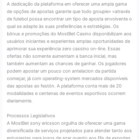
A dedicação da plataforma em oferecer uma ampla gama
de opções de apostas garante que todo groupie» «através
de futebol possa encontrar um tipo de aposta envolvente o
qual se adapte às suas preferências e estratégias. Os
bônus e promoções do MostBet Casino disponibilizam aos
usuários iniciantes e experientes amplas oportunidades de
aprimorar sua experiência zero cassino on-line. Essas
ofertas não somente aumentam a banca inicial, mas
também aumentam as chances de ganhar. Os jogadores
podem apostar um pouco con antelacion da partida
começar, já com operating-system mercados disponíveis
das apostas ao festón. A plataforma conta mais de 20
modalidades e centenas de eventos esportivos ocorrem
diariamente.
Processos Legislativos
A MostBet sony ericsson orgulha de oferecer uma gama
diversificada de serviços projetados para atender tanto aos
entusiastas para jogos de azar quanto aos fãs de esportes.