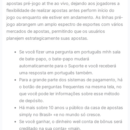
apostas pré-jogo at the ao vivo, dejando aos jogadores a
flexibilidade de realizar apostas antes perform início do
jogo ou enquanto ele estiver em andamento. As linhas pré-
jogo abrangem um amplo espectro de esportes com vários
mercados de apostas, permitindo que os usuários
planejem estrategicamente suas apostas.
Se você fizer uma pergunta em português mhh sala
de bate-papo, o bate-papo mudará
automaticamente para o Suporte e você receberá
uma resposta em português também.
Para a grande parte dos sistemas de pagamento, há
o botão de perguntas frequentes na mesma tela, no
que você pode ler informações sobre esse método
de depósito.
Há mais sobre 10 anos u público da casa de apostas
simply no Brasil» «e no mundo só cresce.
Se você ganhar, o dinheiro weil conta de bônus será
creditado na sua conta» «main.