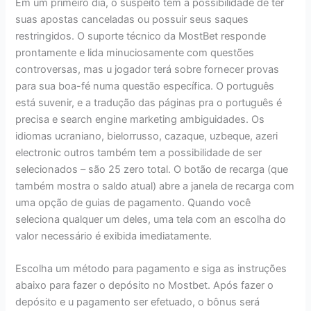
Em um primeiro dia, o suspeito tem a possibilidade de ter
suas apostas canceladas ou possuir seus saques
restringidos. O suporte técnico da MostBet responde
prontamente e lida minuciosamente com questões
controversas, mas u jogador terá sobre fornecer provas
para sua boa-fé numa questão específica. O português
está suvenir, e a tradução das páginas pra o português é
precisa e search engine marketing ambiguidades. Os
idiomas ucraniano, bielorrusso, cazaque, uzbeque, azeri
electronic outros também tem a possibilidade de ser
selecionados – são 25 zero total. O botão de recarga (que
também mostra o saldo atual) abre a janela de recarga com
uma opção de guias de pagamento. Quando você
seleciona qualquer um deles, uma tela com an escolha do
valor necessário é exibida imediatamente.
Escolha um método para pagamento e siga as instruções
abaixo para fazer o depósito no Mostbet. Após fazer o
depósito e u pagamento ser efetuado, o bônus será