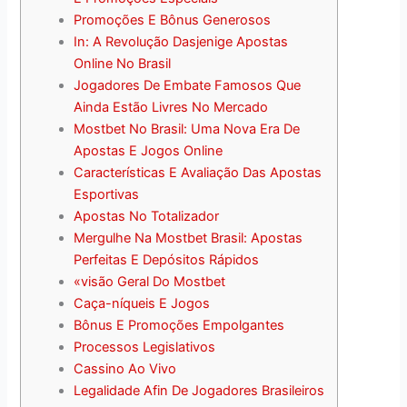
Promoções E Bônus Generosos
In: A Revolução Dasjenige Apostas
Online No Brasil
Jogadores De Embate Famosos Que
Ainda Estão Livres No Mercado
Mostbet No Brasil: Uma Nova Era De
Apostas E Jogos Online
Características E Avaliação Das Apostas
Esportivas
Apostas No Totalizador
Mergulhe Na Mostbet Brasil: Apostas
Perfeitas E Depósitos Rápidos
«visão Geral Do Mostbet
Caça-níqueis E Jogos
Bônus E Promoções Empolgantes
Processos Legislativos
Cassino Ao Vivo
Legalidade Afin De Jogadores Brasileiros