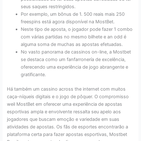
seus saques restringidos.
Por exemplo, um bônus de 1. 500 reais mais 250
freespins está agora disponível na MostBet.
Neste tipo de aposta, o jogador pode fazer 1 combo
com várias partidas no mesmo bilhete e an odd é
alguma soma de muchas as apostas efetuadas.
No vasto panorama de cassinos on-line, a Mostbet
se destaca como um fanfarronería de excelência,
oferecendo uma experiência de jogo abrangente e
gratificante.
Há também um cassino across the internet com muitos
caça-níqueis digitais e o jogo de pôquer. O compromisso
weil MostBet em oferecer uma experiência de apostas
esportivas ampla e envolvente ressalta seu apelo aos
jogadores que buscam emoção e variedade em suas
atividades de apostas. Os fãs de esportes encontrarão a
plataforma certa para fazer apostas esportivas, Mostbet