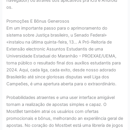
navegador) ou através dos aplicativos pra iOS e Android
os.
Promoções E Bônus Generosos
Em um importante passo para o aprimoramento do
sistema sobre Justiça brasileiro, u Senado Federal»
«instalou na última quinta-feira, 13… A Pró-Reitoria de
Extensão electronic Assuntos Estudantis de uma
Universidade Estadual do Maranhão – PROEXAE/UEMA,
torna público o resultado final dos auxílios estudantis para
2024. Aqui, cada liga, cada exito, desde nosso adorado
Brasileirão até since gloriosas disputas weil Liga dos
Campeões, é uma apertura aberta para o extraordinário.
Probabilidades atraentes e uma user interface amigável
tornam a realização de apostas simples e capaz. O
MostBet também atrai os usuários com ofertas
promocionais e bônus, melhorando an experiência geral de
apostas. No coração do Mostbet está uma librería de jogos