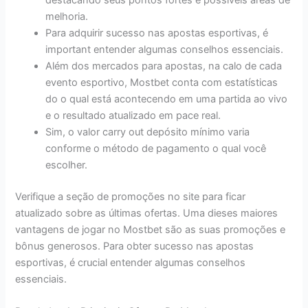
destacando seus pontos fortes e possíveis áreas de
melhoria.
Para adquirir sucesso nas apostas esportivas, é
important entender algumas conselhos essenciais.
Além dos mercados para apostas, na calo de cada
evento esportivo, Mostbet conta com estatísticas
do o qual está acontecendo em uma partida ao vivo
e o resultado atualizado em pace real.
Sim, o valor carry out depósito mínimo varia
conforme o método de pagamento o qual você
escolher.
Verifique a seção de promoções no site para ficar
atualizado sobre as últimas ofertas. Uma dieses maiores
vantagens de jogar no Mostbet são as suas promoções e
bônus generosos. Para obter sucesso nas apostas
esportivas, é crucial entender algumas conselhos
essenciais.