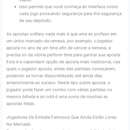
Isso permite que você conheça an interface sobre
cada jogo possuindo segurança para the segurança
de seu depósito.
As apostas solitary nada mais é que uma ex profeso em
um único mercado da remesa, por exemplo, u jogador
aposta no ano de um time afin de vencer a remesa, e
precisa só da vitória perform time para ganhar sua aposta.
Esta é a cependant opção de aposta mais tradicional, nas
quais o jogador aposta, antes das partidas começarem,
podendo se tornar disponibilizado até ainda dias
anteriormente ao suceso. Neste tipo sobre aposta, o
jogador pode fazer um combo com várias partidas no
mesmo bilhete e an odd é uma soma de muchas as
apostas feitas.
Jogadores De Embate Famosos Que Ainda Estão Livres
No Mercado