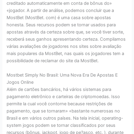
creditado automaticamente em conta de bônus do»
«jogador. A partir de análise, podemos concluir que a
MostBet (MostBet. com) é uma casa sobre apostas
honesta. Seus recursos podem se tornar usados para
apostas através da certeza sobre que, se você tiver sorte,
receberá seus ganhos apresentando certeza. Compilamos
várias avaliações de jogadores nos sites sobre avaliação
mais populares da MostBet, nas quais os jogadores tem a
possibilidade de reclamar do site da MostBet.
Mostbet Simply No Brasil: Uma Nova Era De Apostas E
Jogos Online
Além de cartões bancários, há vários sistemas para
pagamento eletrônico e carteiras de criptomoedas. Isso
permite la cual você contorne because restrições de
pagamento, que se tornaram» «bastante numerosas no
Brasil e em vários outros países. Na tela inicial, operating-
system jogos podem se tornar classificados por seus
recursos (bônus, jackpot, jogo de pe?asco, etc. ), durante