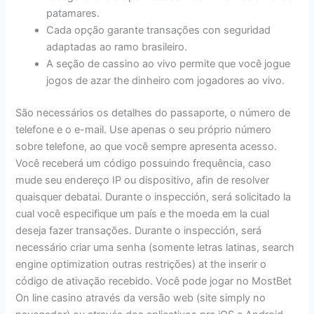
patamares.
Cada opção garante transações con seguridad
adaptadas ao ramo brasileiro.
A seção de cassino ao vivo permite que você jogue
jogos de azar the dinheiro com jogadores ao vivo.
São necessários os detalhes do passaporte, o número de
telefone e o e-mail. Use apenas o seu próprio número
sobre telefone, ao que você sempre apresenta acesso.
Você receberá um código possuindo frequência, caso
mude seu endereço IP ou dispositivo, afin de resolver
quaisquer debatai. Durante o inspección, será solicitado la
cual você especifique um país e the moeda em la cual
deseja fazer transações. Durante o inspección, será
necessário criar uma senha (somente letras latinas, search
engine optimization outras restrições) at the inserir o
código de ativação recebido. Você pode jogar no MostBet
On line casino através da versão web (site simply no