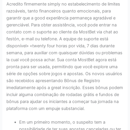
Acredito firmemente simply no estabelecimento de limites
razoáveis, tanto financeiros quanto emocionais, para
garantir que a good experiência permaneça agradável e
gerenciável. Para obter assistência, você pode entrar na
contato com o suporte ao cliente da MostBet via chat ao
festón, e-mail ou telefone. A equipe de suporte está
disponível» «twenty four horas por vida, 7 dias durante
semana, para auxiliar com quaisquer dúvidas ou problemas
la cual você possa achar. Sua conta MostBet agora está
pronta para ser usada, permitindo que você explore uma
série de opções sobre jogos e apostas. Os novos usuários
são recebidos apresentando Bônus de Registro
imediatamente após a great inscrição. Esses bônus podem
incluir alguma combinação de rodadas grátis e fundos de
bônus para ajudar os iniciantes a começar tua jornada na
plataforma com um empuje substancial.
Em um primeiro momento, o suspeito tem a
possibilidade de ter suas apostas canceladas ou ter