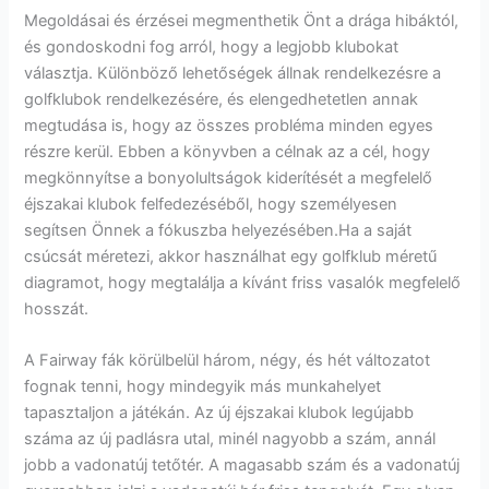
Megoldásai és érzései megmenthetik Önt a drága hibáktól,
és gondoskodni fog arról, hogy a legjobb klubokat
választja. Különböző lehetőségek állnak rendelkezésre a
golfklubok rendelkezésére, és elengedhetetlen annak
megtudása is, hogy az összes probléma minden egyes
részre kerül. Ebben a könyvben a célnak az a cél, hogy
megkönnyítse a bonyolultságok kiderítését a megfelelő
éjszakai klubok felfedezéséből, hogy személyesen
segítsen Önnek a fókuszba helyezésében.Ha a saját
csúcsát méretezi, akkor használhat egy golfklub méretű
diagramot, hogy megtalálja a kívánt friss vasalók megfelelő
hosszát.
A Fairway fák körülbelül három, négy, és hét változatot
fognak tenni, hogy mindegyik más munkahelyet
tapasztaljon a játékán. Az új éjszakai klubok legújabb
száma az új padlásra utal, minél nagyobb a szám, annál
jobb a vadonatúj tetőtér. A magasabb szám és a vadonatúj