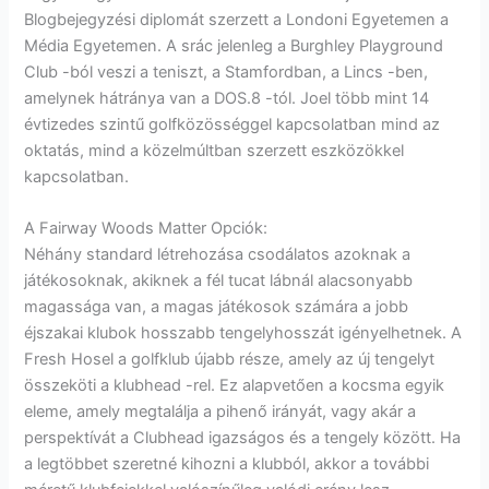
Blogbejegyzési diplomát szerzett a Londoni Egyetemen a
Média Egyetemen. A srác jelenleg a Burghley Playground
Club -ból veszi a teniszt, a Stamfordban, a Lincs -ben,
amelynek hátránya van a DOS.8 -tól. Joel több mint 14
évtizedes szintű golfközösséggel kapcsolatban mind az
oktatás, mind a közelmúltban szerzett eszközökkel
kapcsolatban.
A Fairway Woods Matter Opciók:
Néhány standard létrehozása csodálatos azoknak a
játékosoknak, akiknek a fél tucat lábnál alacsonyabb
magassága van, a magas játékosok számára a jobb
éjszakai klubok hosszabb tengelyhosszát igényelhetnek. A
Fresh Hosel a golfklub újabb része, amely az új tengelyt
összeköti a klubhead -rel. Ez alapvetően a kocsma egyik
eleme, amely megtalálja a pihenő irányát, vagy akár a
perspektívát a Clubhead igazságos és a tengely között. Ha
a legtöbbet szeretné kihozni a klubból, akkor a további