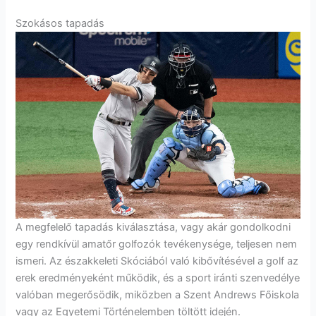
Szokásos tapadás
A megfelelő tapadás kiválasztása, vagy akár gondolkodni
egy rendkívül amatőr golfozók tevékenysége, teljesen nem
ismeri. Az északkeleti Skóciából való kibővítésével a golf az
erek eredményeként működik, és a sport iránti szenvedélye
valóban megerősödik, miközben a Szent Andrews Főiskola
vagy az Egyetemi Történelemben töltött idején.