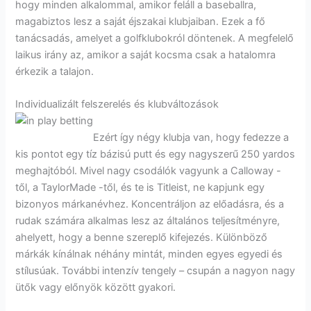
hogy minden alkalommal, amikor feláll a baseballra,
magabiztos lesz a saját éjszakai klubjaiban. Ezek a fő
tanácsadás, amelyet a golfklubokról döntenek. A megfelelő
laikus irány az, amikor a saját kocsma csak a hatalomra
érkezik a talajon.
Individualizált felszerelés és klubváltozások
Ezért így négy klubja van, hogy fedezze a
kis pontot egy tíz bázisú putt és egy nagyszerű 250 yardos
meghajtóból. Mivel nagy csodálók vagyunk a Calloway -
től, a TaylorMade -től, és te is Titleist, ne kapjunk egy
bizonyos márkanévhez. Koncentráljon az előadásra, és a
rudak számára alkalmas lesz az általános teljesítményre,
ahelyett, hogy a benne szereplő kifejezés. Különböző
márkák kínálnak néhány mintát, minden egyes egyedi és
stílusúak. További intenzív tengely – csupán a nagyon nagy
ütők vagy előnyök között gyakori.