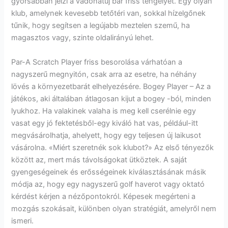
gyorsabban jelzi a vadonatúj bár friss tengelyét. Egy olyan
klub, amelynek kevesebb tetőtéri van, sokkal hízelgőnek
tűnik, hogy segítsen a legújabb meztelen szemű, ha
magasztos vagy, szinte oldalirányú lehet.
Par-A Scratch Player friss besorolása várhatóan a
nagyszerű megnyitón, csak arra az esetre, ha néhány
lövés a környezetbarát elhelyezésére. Bogey Player – Az a
játékos, aki általában átlagosan kijut a bogey -ból, minden
lyukhoz. Ha valakinek valaha is meg kell cserélnie egy
vasat egy jó fektetésből-egy kiváló hat vas, például-itt
megvásárolhatja, ahelyett, hogy egy teljesen új laikusot
vásárolna. «Miért szeretnék sok klubot?» Az első tényezők
között az, mert más távolságokat ütköztek. A saját
gyengeségeinek és erősségeinek kiválasztásának másik
módja az, hogy egy nagyszerű golf haverot vagy oktató
kérdést kérjen a nézőpontokról. Képesek megérteni a
mozgás szokásait, különben olyan stratégiát, amelyről nem
ismeri.