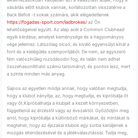
vásárlás előtt klubok vannak, korlátozottan visszatérve a
Back Befoit -t sokak számára, akik elégedetlenek
https://fogadas-sport.com/ladbrokes/
az Ön
lehetőségeivel együtt. Az alap acél a Common Clubhead
egyik kérdése, amelyet keménysége és a hagyományos
vége jellemez. Látszólag olcsó, és kiváló egyensúlyt kínál a
font és a kielégülés szempontjából. De nem, az egyszerű
fém valószínűleg rozsdásodni fog, és talán nem adhat
összehasonlítható számú tartományt, és pontos lesz, mert
a szinte minden más anyag.
Sajnos az egyetlen módja annak, hogy valóban megtudja,
hogy a klubot irányítja, az, hogy megtudja, és kipróbálja őt
vagy őt.Kipróbálhatja a klubjait a kezelt környezetben,
függetlenül az érzéstől vagy az évszaktól. Győződjön meg
arról, hogy kipróbálja a különböző márkákat, és mintákat is
megtehet, hogy az éjszakai klubok egy sorba kerüljenek a
mozgás elrendezésével és a játékválasztással. Tudja meg,