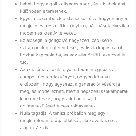
Lehet, hogy a golf költséges sport, és a klubok árai
különösen eltérhetnek.
Egyes szakemberek a klasszikus és a hagyományos
megjelenést részesítik előnyben, bár mások élvezik a
modern és kreatív terveket.
Ez elősegíti a golfgolyó nagyszerű csökkenő
sztrájkjának megteremtését, és tiszta kapcsolatot
hozhat kapcsolatba, és egy ellenőrzött tekercset is
tud.
Azok számára, akik folyamatosan megnézik az
európai túra rendezvényeit, nagyon könnyű
elképzelni, hogy ugyanazt a generációt vásárolja
meg, és modellezheti, mert a népszerű szakemberek
lehetővé teszik, hogy valóban a saját
golfmenekülésedre besorolhassanak.
Nulla tagadja; A tenisz próbáljon meg egy
meglehetősen drága atlétikát, aki következetes
alapon játszik.