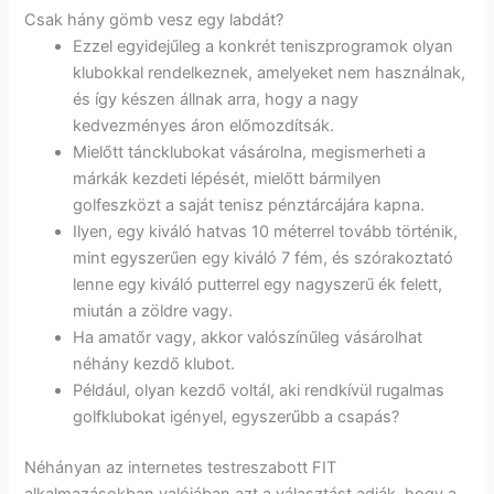
Csak hány gömb vesz egy labdát?
Ezzel egyidejűleg a konkrét teniszprogramok olyan
klubokkal rendelkeznek, amelyeket nem használnak,
és így készen állnak arra, hogy a nagy
kedvezményes áron előmozdítsák.
Mielőtt táncklubokat vásárolna, megismerheti a
márkák kezdeti lépését, mielőtt bármilyen
golfeszközt a saját tenisz pénztárcájára kapna.
Ilyen, egy kiváló hatvas 10 méterrel tovább történik,
mint egyszerűen egy kiváló 7 fém, és szórakoztató
lenne egy kiváló putterrel egy nagyszerű ék felett,
miután a zöldre vagy.
Ha amatőr vagy, akkor valószínűleg vásárolhat
néhány kezdő klubot.
Például, olyan kezdő voltál, aki rendkívül rugalmas
golfklubokat igényel, egyszerűbb a csapás?
Néhányan az internetes testreszabott FIT
alkalmazásokban valójában azt a választást adják, hogy a