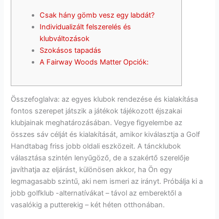
Csak hány gömb vesz egy labdát?
Individualizált felszerelés és
klubváltozások
Szokásos tapadás
A Fairway Woods Matter Opciók:
Összefoglalva: az egyes klubok rendezése és kialakítása
fontos szerepet játszik a játékok tájékozott éjszakai
klubjainak meghatározásában. Vegye figyelembe az
összes sáv célját és kialakítását, amikor kiválasztja a Golf
Handtabag friss jobb oldali eszközeit. A táncklubok
választása szintén lenyűgöző, de a szakértő szerelője
javíthatja az eljárást, különösen akkor, ha Ön egy
legmagasabb szintű, aki nem ismeri az irányt.
Próbálja ki a
jobb golfklub -alternatívákat – távol az emberektől a
vasalókig a putterekig – két héten otthonában.