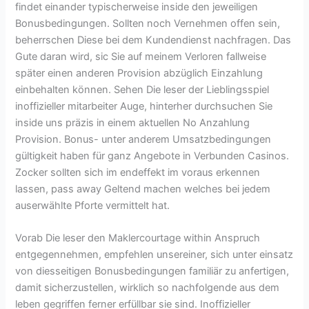
findet einander typischerweise inside den jeweiligen
Bonusbedingungen. Sollten noch Vernehmen offen sein,
beherrschen Diese bei dem Kundendienst nachfragen. Das
Gute daran wird, sic Sie auf meinem Verloren fallweise
später einen anderen Provision abzüglich Einzahlung
einbehalten können. Sehen Die leser der Lieblingsspiel
inoffizieller mitarbeiter Auge, hinterher durchsuchen Sie
inside uns präzis in einem aktuellen No Anzahlung
Provision. Bonus- unter anderem Umsatzbedingungen
gültigkeit haben für ganz Angebote in Verbunden Casinos.
Zocker sollten sich im endeffekt im voraus erkennen
lassen, pass away Geltend machen welches bei jedem
auserwählte Pforte vermittelt hat.
Vorab Die leser den Maklercourtage within Anspruch
entgegennehmen, empfehlen unsereiner, sich unter einsatz
von diesseitigen Bonusbedingungen familiär zu anfertigen,
damit sicherzustellen, wirklich so nachfolgende aus dem
leben gegriffen ferner erfüllbar sie sind. Inoffizieller