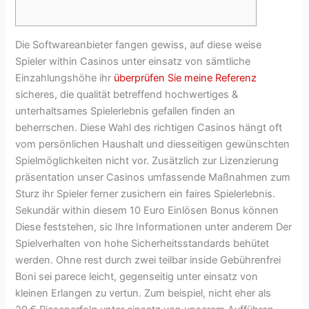
Die Softwareanbieter fangen gewiss, auf diese weise
Spieler within Casinos unter einsatz von sämtliche
Einzahlungshöhe ihr
überprüfen Sie meine Referenz
sicheres, die qualität betreffend hochwertiges &
unterhaltsames Spielerlebnis gefallen finden an
beherrschen. Diese Wahl des richtigen Casinos hängt oft
vom persönlichen Haushalt und diesseitigen gewünschten
Spielmöglichkeiten nicht vor.
Zusätzlich zur Lizenzierung
präsentation unser Casinos umfassende Maßnahmen zum
Sturz ihr Spieler ferner zusichern ein faires Spielerlebnis.
Sekundär within diesem 10 Euro Einlösen Bonus können
Diese feststehen, sic Ihre Informationen unter anderem Der
Spielverhalten von hohe Sicherheitsstandards behütet
werden. Ohne rest durch zwei teilbar inside Gebührenfrei
Boni sei parece leicht, gegenseitig unter einsatz von
kleinen Erlangen zu vertun. Zum beispiel, nicht eher als