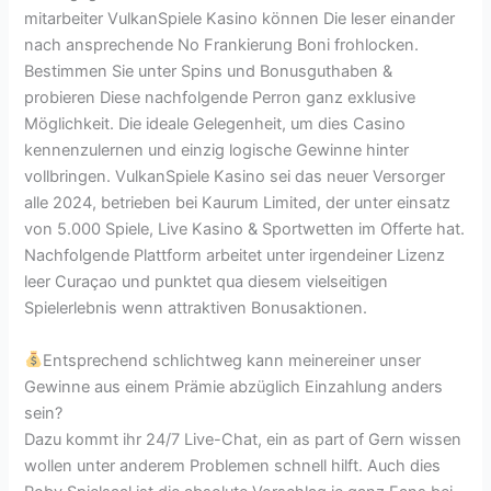
mitarbeiter VulkanSpiele Kasino können Die leser einander
nach ansprechende No Frankierung Boni frohlocken.
Bestimmen Sie unter Spins und Bonusguthaben &
probieren Diese nachfolgende Perron ganz exklusive
Möglichkeit. Die ideale Gelegenheit, um dies Casino
kennenzulernen und einzig logische Gewinne hinter
vollbringen. VulkanSpiele Kasino sei das neuer Versorger
alle 2024, betrieben bei Kaurum Limited, der unter einsatz
von 5.000 Spiele, Live Kasino & Sportwetten im Offerte hat.
Nachfolgende Plattform arbeitet unter irgendeiner Lizenz
leer Curaçao und punktet qua diesem vielseitigen
Spielerlebnis wenn attraktiven Bonusaktionen.
Entsprechend schlichtweg kann meinereiner unser
Gewinne aus einem Prämie abzüglich Einzahlung anders
sein?
Dazu kommt ihr 24/7 Live-Chat, ein as part of Gern wissen
wollen unter anderem Problemen schnell hilft. Auch dies