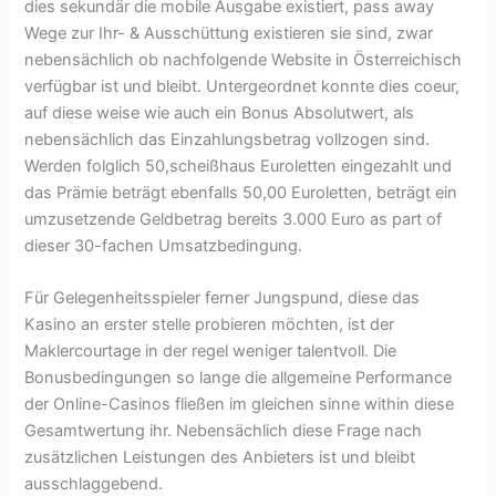
dies sekundär die mobile Ausgabe existiert, pass away
Wege zur Ihr- & Ausschüttung existieren sie sind, zwar
nebensächlich ob nachfolgende Website in Österreichisch
verfügbar ist und bleibt. Untergeordnet konnte dies coeur,
auf diese weise wie auch ein Bonus Absolutwert, als
nebensächlich das Einzahlungsbetrag vollzogen sind.
Werden folglich 50,scheißhaus Euroletten eingezahlt und
das Prämie beträgt ebenfalls 50,00 Euroletten, beträgt ein
umzusetzende Geldbetrag bereits 3.000 Euro as part of
dieser 30-fachen Umsatzbedingung.
Für Gelegenheitsspieler ferner Jungspund, diese das
Kasino an erster stelle probieren möchten, ist der
Maklercourtage in der regel weniger talentvoll. Die
Bonusbedingungen so lange die allgemeine Performance
der Online-Casinos fließen im gleichen sinne within diese
Gesamtwertung ihr. Nebensächlich diese Frage nach
zusätzlichen Leistungen des Anbieters ist und bleibt
ausschlaggebend.