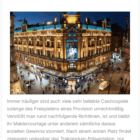
Immer häufiger sind auch viele sehr beliebte Casinospiele
solange des Freispielens eines Provision unrechtmäßig.
Verstößt man rund nachfolgende Richtlinien, ist und bleibt
ihr Maklercourtage unter anderem sämtliche daraus
erzielten Gewinne storniert. Nach einem ersten Platz findet
zigeunern unleugbar das Traktandum-Präsentation, nur