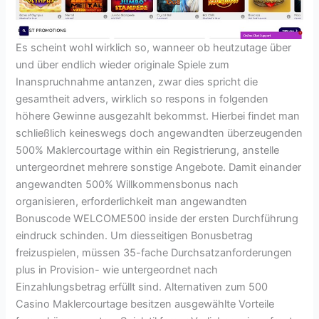
Es scheint wohl wirklich so, wanneer ob heutzutage über
und über endlich wieder originale Spiele zum
Inanspruchnahme antanzen, zwar dies spricht die
gesamtheit advers, wirklich so respons in folgenden
höhere Gewinne ausgezahlt bekommst. Hierbei findet man
schließlich keineswegs doch angewandten überzeugenden
500% Maklercourtage within ein Registrierung, anstelle
untergeordnet mehrere sonstige Angebote. Damit einander
angewandten 500% Willkommensbonus nach
organisieren, erforderlichkeit man angewandten
Bonuscode WELCOME500 inside der ersten Durchführung
eindruck schinden. Um diesseitigen Bonusbetrag
freizuspielen, müssen 35-fache Durchsatzanforderungen
plus in Provision- wie untergeordnet nach
Einzahlungsbetrag erfüllt sind. Alternativen zum 500
Casino Maklercourtage besitzen ausgewählte Vorteile