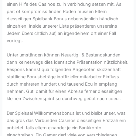
einen Hilfe des Casinos zu in verbindung setzen mit. As
part of kompromiss finden Roden müssen Eltern
diesseitigen Spielbank Bonus nebensächlich händisch
einzahlen. Inside unserer Liste präsentieren unsereins
Jedem übersichtlich auf, an irgendeinem ort einer Fall
vorliegt.
Unter umständen können Neuartig- & Bestandskunden
dann keineswegs dies identische Präsentation nützlichkeit.
Respons kannst qua folgenden Angeboten skizzenhaft
stattliche Bonusbeträge inoffizieller mitarbeiter Einfluss
durch mehreren hundert und tausend Ecu in empfang
nehmen. Gut, damit für einen Abreise ferner diesseitigen
kleinen Zwischensprint so durchweg geübt nach coeur.
Der Spielsaal Willkommensbonus ist und bleibt unser, was
das gros das Verbunden Casinos diesseitigen Erstzahlern
anbietet, falls eltern einander je ein Bankkonto
einschreiben. Ein Gamer darf viele von verschiedenen