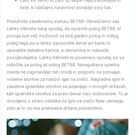
Zato vsi vemo in zato so ekipe najučinkovitejše in
tiste, ki običajno naravnost porabijo svoj čas.
Prisluhnite zasebnemu statusu BET88: Obveščamo vas
Lahko kliknete tukaj spodaj, da opravite polog BET88, ki
ponuja tudi več možnosti za bolj gladko polog in odlog,
poleg tega pa si lahko izposodite denar pri banki in
uporabite debetne kartice, e-denarnice in nakazila
posojilodajalca. Lahko kliknete to povezavo spodaj, ko se
odločite za polog ali odlog BET88. Neregulirana spletna
mesta ne zagotavljajo teh orodij in pogosto ne ponujajo
nobene storitve za nadzor iger na srečo. Nagradne igre in
zasebne igralniške storitve se pojavljajo v mnogih državah,
kjer igralniške storitve za pravi denar niso dobrodošle. To je
dovoljeno s strani oddelka za igre na srečo New Jerseyja,
zato je to za vse prebivalce države pomembno.