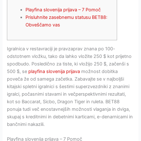
Playfina slovenija prijava – 7 Pomoč
Prisluhnite zasebnemu statusu BET88:
Obveščamo vas
Igralnica v restavraciji je pravzaprav znana po 100-
odstotnem vložku, tako da lahko vložite 250 $ kot prijetno
spodbudo. Posledično za tiste, ki vložijo 250 $, začenši s
500 $, se
playfina slovenija prijava
možnost dobitka
poveča že od samega začetka. Zabavajte se v najboljši
kitajski spletni igralnici s šestimi superzvezdniki z znanimi
igralci, počasnimi stavami in večperspektivnimi rezultati,
kot so Baccarat, Sicbo, Dragon Tiger in ruleta.
BET88
ponuja tudi več enostavnejših možnosti vlaganja in dviga,
skupaj s kreditnimi in debetnimi karticami, e-denarnicami in
bančnimi nakazili.
Playfina slovenija prijava – 7 Pomoč