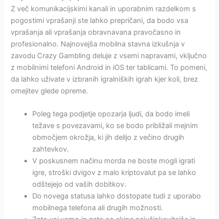
Z več komunikacijskimi kanali in uporabnim razdelkom s
pogostimi vprašanji ste lahko prepričani, da bodo vsa
vprašanja ali vprašanja obravnavana pravočasno in
profesionalno. Najnovejša mobilna stavna izkušnja v
zavodu Crazy Gambling deluje z vsemi napravami, vključno
z mobilnimi telefoni Android in iOS ter tablicami. To pomeni,
da lahko uživate v izbranih igralniških igrah kjer koli, brez
omejitev glede opreme.
Poleg tega podjetje opozarja ljudi, da bodo imeli
težave s povezavami, ko se bodo približali mejnim
območjem okrožja, ki jih delijo z večino drugih
zahtevkov.
V poskusnem načinu morda ne boste mogli igrati
igre, stroški dvigov z malo kriptovalut pa se lahko
odštejejo od vaših dobitkov.
Do novega statusa lahko dostopate tudi z uporabo
mobilnega telefona ali drugih možnosti.