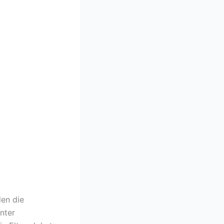
en die
inter