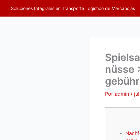
Ir
Soluciones Integrales en Transporte Logístico de Mercancías
al
contenido
Spielsa
nüsse 
gebühr
Por
admin
/
ju
Nachf