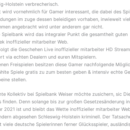
g-Holstein verbrecherisch.
 wird vornehmlich für Gamer interessant, die dabei des Spi
dungen im zuge dessen beleidigen vorhaben, inwieweit vie
hmen angebracht wird unter anderem gar nicht.
 Spielbank wird das integraler Punkt die gesamtheit guten
ek inoffizieller mitarbeiter Web.
olgt die Geschehen Live inoffizieller mitarbeiter HD Strea
ert via echten Dealern und euren Mitspielern.
nen Freispielen besitzen diese Gamer nachfolgende Möglic
lte Spiele gratis zu zum besten geben & intensiv echte G
eine stellen.
e Kollektiv bei Spielbank Weiser möchte zusichern, sic Die
 finden. Denn solange bis zur großen Gesetzesänderung inof
r 2021 ist und bleibt das Wette inoffizieller mitarbeiter We
ndern abgesehen Schleswig-Holstein kriminell. Der Tatsach
t viele deutsche Spielerinnen ferner Glücksspieler, ausländi