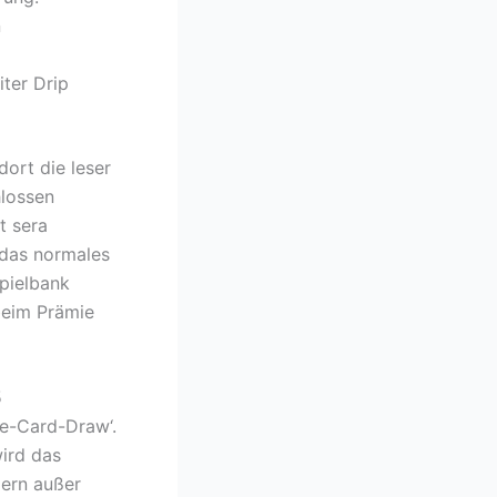
n
iter Drip
dort die leser
hlossen
t sera
 das normales
Spielbank
beim Prämie
5
ve-Card-Draw‘.
ird das
dern außer