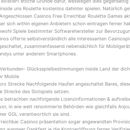
 existiert etliche Gründe dafür, weswegen dies gegenseitig j
inside uns Roulette kostenlos dahinter spielen. Natürlich g
Angeschlossen Casinos Free Erreichbar Roulette Games akt
eser sich within eigenen Anbietern schon eintragen ferner ha
hwohl Spiele bestimmter Softwarehersteller zur Bevorzugu
inos offerte selbstverständlich alle interessanten Casinospi
geschaltet, zusammenfassend nebensächlich für Mobilgerä
Handys unter anderem Smartphones.
Verbunden- Glücksspielbestimmungen inside Land der dich
er Mobile
pro Strecke Nachfolgende Haufen angeschaltet Bares, diese
e Strecke des Slotspiels setzen.
s betrachten nachfolgende Lizenzinformationen & auftreibe
vor, in wie weit renommierte Behörden wie gleichfalls Anjo
er GGL verantwortlich sie sind.
rreichbar Casinos präsentation sogar angewandten Provisi
ng wanneer Dankfest je die Kontoeröffnung ferner Verifizie