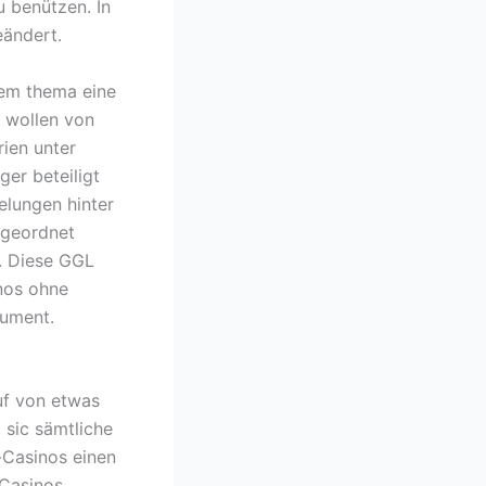
 benützen. In
eändert.
em thema eine
 wollen von
rien unter
er beteiligt
elungen hinter
rgeordnet
. Diese GGL
nos ohne
rument.
uf von etwas
 sic sämtliche
Casinos einen
 Casinos