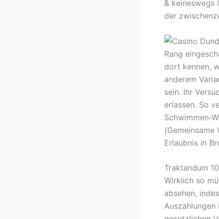
& keineswegs l
der zwischenz
Rang eingescha
dort kennen, w
anderem Varian
sein. Ihr Vers
erlassen. So v
Schwimmen-Wür
(Gemeinsame We
Erlaubnis in B
Traktandum 10 
Wirklich so mü
absehen, indes
Auszahlungen i
gesetzlichen V