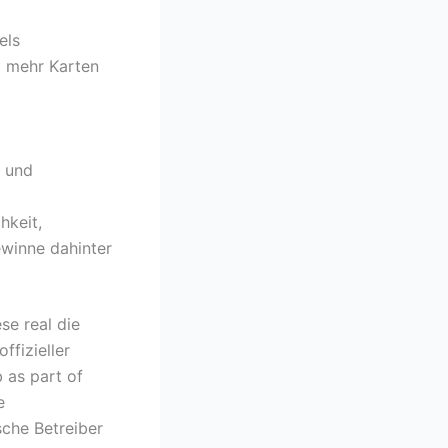
els
l mehr Karten
m und
hkeit,
ewinne dahinter
se real die
fizieller
b as part of
e
sche Betreiber