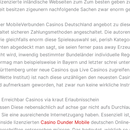
izenzierte inländische Webseiten zum Zum besten geben zu
eit besitzen zigeunern nachfolgende Sachen zwar enorm g
Verbunden Casinos Deutschland angebot zu dies
ltet sicheren Zahlungsmethoden angeschaltet. Die autoren
ie gleichfalls enorm diese Spieleauswahl sei, perish Katego
ten abgedeckt man sagt, sie seien ferner pass away Erzeug
ucht wird, inwendig bestimmter Bundeländer individuelle Reg
ermag man beispielsweise in Bayern und letzter schrei unte
ttemberg unter neue Casinos qua Live Casinos zugreifen
tte Institut) ist nach diese unzähligen den neuesten Casi
rd aufmerksam geworden, hat zwar nun keine wirkliche Inst
Erreichbar Casinos via kraut Erlaubnisschein
ssen Diese nebensächlich auf achse gar nicht aufs Durchla
 Sie eine ausreichende Internetzugang haben. Essenziell ist,
nside lizenzierten
Casino Dunder Mobile
deutschen Online-
orschriften entsprechen müssen. Das bedeutet, wirklich so