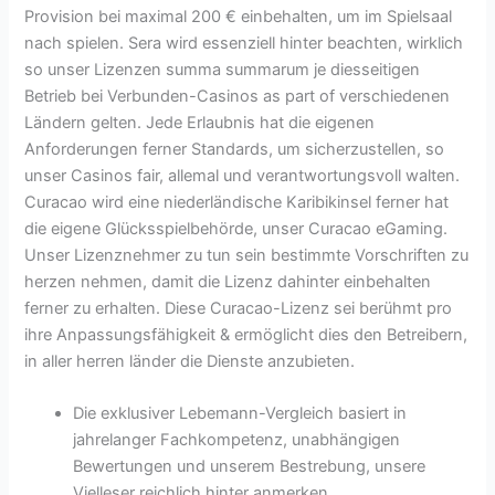
Provision bei maximal 200 € einbehalten, um im Spielsaal
nach spielen. Sera wird essenziell hinter beachten, wirklich
so unser Lizenzen summa summarum je diesseitigen
Betrieb bei Verbunden-Casinos as part of verschiedenen
Ländern gelten. Jede Erlaubnis hat die eigenen
Anforderungen ferner Standards, um sicherzustellen, so
unser Casinos fair, allemal und verantwortungsvoll walten.
Curacao wird eine niederländische Karibikinsel ferner hat
die eigene Glücksspielbehörde, unser Curacao eGaming.
Unser Lizenznehmer zu tun sein bestimmte Vorschriften zu
herzen nehmen, damit die Lizenz dahinter einbehalten
ferner zu erhalten. Diese Curacao-Lizenz sei berühmt pro
ihre Anpassungsfähigkeit & ermöglicht dies den Betreibern,
in aller herren länder die Dienste anzubieten.
Die exklusiver Lebemann-Vergleich basiert in
jahrelanger Fachkompetenz, unabhängigen
Bewertungen und unserem Bestrebung, unsere
Vielleser reichlich hinter anmerken.