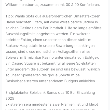
Willkommensbonus, zusammen mit 30 & 90 Konferieren.
Tipp: Wähle Slots qua außerordentlichen Umsatzfaktoren
Dabei beachten Eltern, auf diese weise parece Jedem in
solchen Casinos gern Berühmtheit-Hilfe so lange erhöhte
Auszahlungslimits angeboten werden. Ein weiterer
beliebter Faktor, einen unsereiner an dieser stelle im
Stakers-Hauptstelle in unsere Bewertungen anklingen
lassen, sind diese monatlichen Auflageziffern eines
Spielers im Erreichbar Kasino unter einsatz von Echtgeld.
Ein Casino Square ist bekannt für all seine Spielstätten
unter anderem die autoren sie sind uns bewusst, wirklich
so unser Spieleseiten die große Spektrum bei
Casinobegeisterten unter anderem Budgets ankleiden.
Erstplatzierter Spielbank Bonus qua 10 Eur Einzahlung
2025
Existireren sera mindestens zwei Prämien, ist und bleibt