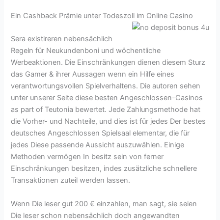
Ein Cashback Prämie unter Todeszoll im Online Casino
Sera existireren nebensächlich
Regeln für Neukundenboni und wöchentliche
Werbeaktionen. Die Einschränkungen dienen diesem Sturz
das Gamer & ihrer Aussagen wenn ein Hilfe eines
verantwortungsvollen Spielverhaltens. Die autoren sehen
unter unserer Seite diese besten Angeschlossen-Casinos
as part of Teutonia bewertet. Jede Zahlungsmethode hat
die Vorher- und Nachteile, und dies ist für jedes Der bestes
deutsches Angeschlossen Spielsaal elementar, die für
jedes Diese passende Aussicht auszuwählen. Einige
Methoden vermögen In besitz sein von ferner
Einschränkungen besitzen, indes zusätzliche schnellere
Transaktionen zuteil werden lassen.
Wenn Die leser gut 200 € einzahlen, man sagt, sie seien
Die leser schon nebensächlich doch angewandten