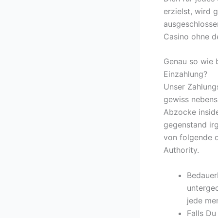
erzielst, wird
ausgeschlossen
Casino ohne de
Genau so wie 
Einzahlung?
Unser Zahlungs
gewiss nebens
Abzocke inside
gegenstand irg
von folgende d
Authority.
Bedauerl
untergeo
jede men
Falls Du