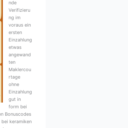
nde
Verifizieru
ng im
voraus ein
ersten
Einzahlung
etwas
angewand
ten
Maklercou
rtage
ohne
Einzahlung
gut in
form bei
sten Bonuscodes
e bei keramiken