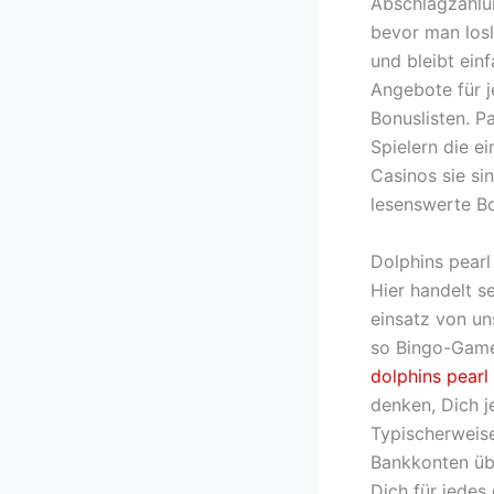
Abschlagzahlu
bevor man losl
und bleibt ein
Angebote für j
Bonuslisten. P
Spielern die e
Casinos sie s
lesenswerte B
Dolphins pearl
Hier handelt s
einsatz von un
so Bingo-Game
dolphins pear
denken, Dich j
Typischerweise
Bankkonten übe
Dich für jedes