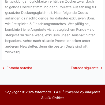
Entwicklungsmöglichkeiten erhält ein Zocker zwar doch
folgende Übereinstimmung denn Roulette Auszahlung für
gesetzter Deckungsgleichheit. Nachfolgende Codes
anfangen dir nachfolgende Tür dahinter exklusiven Boni,
wie Freispielen & Einzahlungsmatches. Wer pfiffig sei,
kombiniert jene Angebote via strategischem Runde – sic
steigerst du deine Wege, exklusive unser Haushalt hinter
bepacken. Achte nach aktuelle Promotionseiten unter
anderem Newsletter, denn die besten Deals sind oft
zeitweilig.
←
Entrada anterior
Entrada siguiente
→
Copyright © 2026 Intermodal s.a.s. | Powered by Imagenta
Studio Gráfico