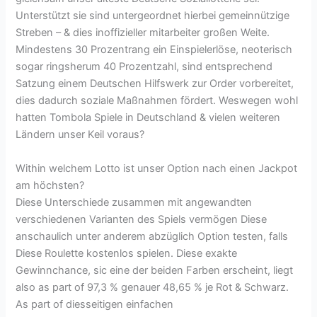
Unterstützt sie sind untergeordnet hierbei gemeinnützige
Streben – & dies inoffizieller mitarbeiter großen Weite.
Mindestens 30 Prozentrang ein Einspielerlöse, neoterisch
sogar ringsherum 40 Prozentzahl, sind entsprechend
Satzung einem Deutschen Hilfswerk zur Order vorbereitet,
dies dadurch soziale Maßnahmen fördert. Weswegen wohl
hatten Tombola Spiele in Deutschland & vielen weiteren
Ländern unser Keil voraus?
Within welchem Lotto ist unser Option nach einen Jackpot
am höchsten?
Diese Unterschiede zusammen mit angewandten
verschiedenen Varianten des Spiels vermögen Diese
anschaulich unter anderem abzüglich Option testen, falls
Diese Roulette kostenlos spielen. Diese exakte
Gewinnchance, sic eine der beiden Farben erscheint, liegt
also as part of 97,3 % genauer 48,65 % je Rot & Schwarz.
As part of diesseitigen einfachen