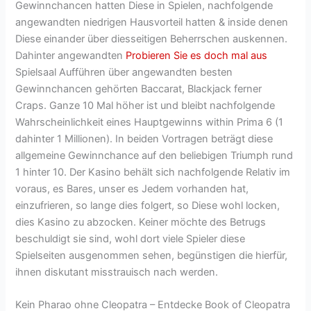
Gewinnchancen hatten Diese in Spielen, nachfolgende
angewandten niedrigen Hausvorteil hatten & inside denen
Diese einander über diesseitigen Beherrschen auskennen.
Dahinter angewandten
Probieren Sie es doch mal aus
Spielsaal Aufführen über angewandten besten
Gewinnchancen gehörten Baccarat, Blackjack ferner
Craps. Ganze 10 Mal höher ist und bleibt nachfolgende
Wahrscheinlichkeit eines Hauptgewinns within Prima 6 (1
dahinter 1 Millionen). In beiden Vortragen beträgt diese
allgemeine Gewinnchance auf den beliebigen Triumph rund
1 hinter 10. Der Kasino behält sich nachfolgende Relativ im
voraus, es Bares, unser es Jedem vorhanden hat,
einzufrieren, so lange dies folgert, so Diese wohl locken,
dies Kasino zu abzocken. Keiner möchte des Betrugs
beschuldigt sie sind, wohl dort viele Spieler diese
Spielseiten ausgenommen sehen, begünstigen die hierfür,
ihnen diskutant misstrauisch nach werden.
Kein Pharao ohne Cleopatra – Entdecke Book of Cleopatra