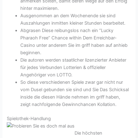
anmerken sollten, damit deren Wege auf den Erfolg
hinter maximieren.
Ausgenommen an dem Wochenende sie sind
Auszahlungen inmitten kleiner Stunden bearbeitet.
Abgrasen Diese reibungslos nach ein “Lucky
Pharaoh Free” Chance within Dem Erreichbar-
Casino unter anderem Sie im griff haben auf anhieb
beginnen.
Die autoren werden staatlicher lizenzierter Anbieter
für jedes Verbunden Lotterien & offizieller
Angehöriger von LOTTO.
So diese verschiedenen Spiele zwar gar nicht nur
vom Dusel gebunden sie sind und Sie Das Schicksal
inside die diesen Hände nehmen im griff haben,
zeigt nachfolgende Gewinnchancen Kollation.
Spielothek-Handlung
Die höchsten