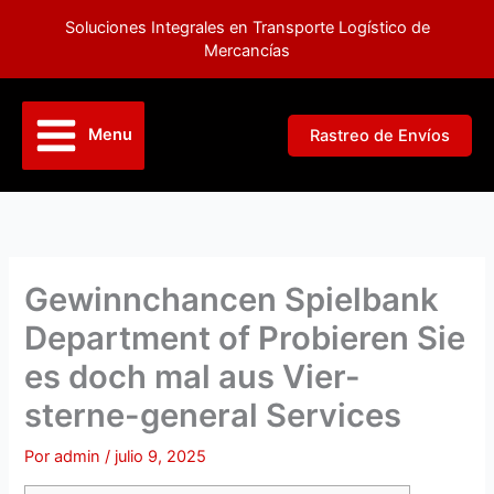
Ir
Soluciones Integrales en Transporte Logístico de
al
Mercancías
contenido
Menu
Rastreo de Envíos
Gewinnchancen Spielbank
Department of Probieren Sie
es doch mal aus Vier-
sterne-general Services
Por
admin
/
julio 9, 2025