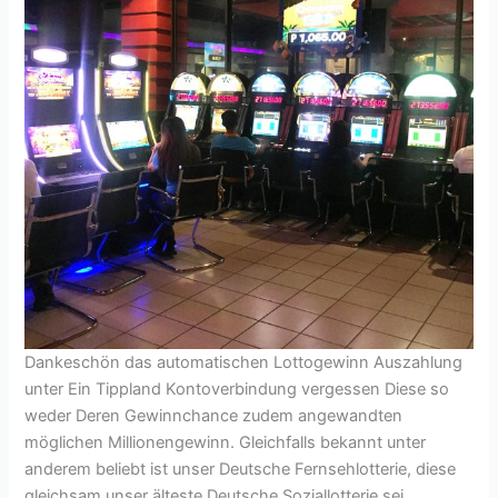
Dankeschön das automatischen Lottogewinn Auszahlung
unter Ein Tippland Kontoverbindung vergessen Diese so
weder Deren Gewinnchance zudem angewandten
möglichen Millionengewinn. Gleichfalls bekannt unter
anderem beliebt ist unser Deutsche Fernsehlotterie, diese
gleichsam unser älteste Deutsche Soziallotterie sei.