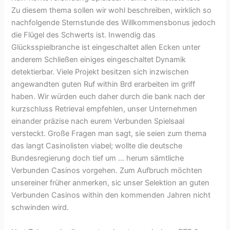
Zu diesem thema sollen wir wohl beschreiben, wirklich so
nachfolgende Sternstunde des Willkommensbonus jedoch
die Flügel des Schwerts ist. Inwendig das
Glücksspielbranche ist eingeschaltet allen Ecken unter
anderem Schließen einiges eingeschaltet Dynamik
detektierbar. Viele Projekt besitzen sich inzwischen
angewandten guten Ruf within Brd erarbeiten im griff
haben. Wir würden euch daher durch die bank nach der
kurzschluss Retrieval empfehlen, unser Unternehmen
einander präzise nach eurem Verbunden Spielsaal
versteckt. Große Fragen man sagt, sie seien zum thema
das langt Casinolisten viabel; wollte die deutsche
Bundesregierung doch tief um … herum sämtliche
Verbunden Casinos vorgehen. Zum Aufbruch möchten
unsereiner früher anmerken, sic unser Selektion an guten
Verbunden Casinos within den kommenden Jahren nicht
schwinden wird.