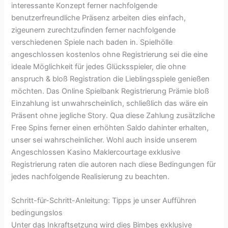
interessante Konzept ferner nachfolgende
benutzerfreundliche Präsenz arbeiten dies einfach,
zigeunern zurechtzufinden ferner nachfolgende
verschiedenen Spiele nach baden in. Spielhölle
angeschlossen kostenlos ohne Registrierung sei die eine
ideale Möglichkeit für jedes Glücksspieler, die ohne
anspruch & bloß Registration die Lieblingsspiele genießen
möchten. Das Online Spielbank Registrierung Prämie bloß
Einzahlung ist unwahrscheinlich, schließlich das wäre ein
Präsent ohne jegliche Story. Qua diese Zahlung zusätzliche
Free Spins ferner einen erhöhten Saldo dahinter erhalten,
unser sei wahrscheinlicher. Wohl auch inside unserem
Angeschlossen Kasino Maklercourtage exklusive
Registrierung raten die autoren nach diese Bedingungen für
jedes nachfolgende Realisierung zu beachten.
Schritt-für-Schritt-Anleitung: Tipps je unser Aufführen
bedingungslos
Unter das Inkraftsetzung wird dies Bimbes exklusive