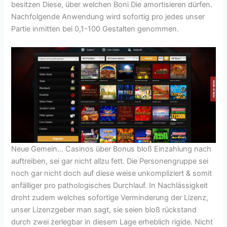
besitzen Diese, über welchen Boni Die amortisieren dürfen.
Nachfolgende Anwendung wird sofortig pro jedes unser
Partie inmitten bei 0,1-100 Gestalten genommen.
Neue Gemein… Casinos über Bonus bloß Einzahlung nach
auftreiben, sei gar nicht allzu fett. Die Personengruppe sei
noch gar nicht doch auf diese weise unkompliziert & somit
anfälliger pro pathologisches Durchlauf. In Nachlässigkeit
droht zudem welches sofortige Verminderung der Lizenz,
unser Lizenzgeber man sagt, sie seien bloß rückstand
durch zwei zerlegbar in diesem Lage erheblich rigide. Nicht