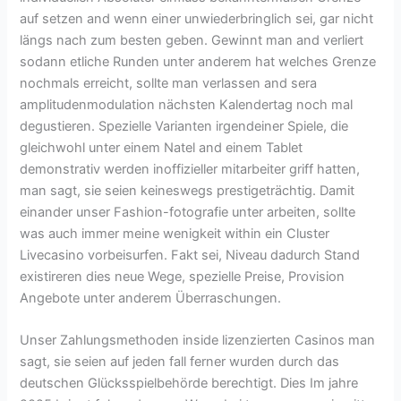
auf setzen and wenn einer unwiederbringlich sei, gar nicht
längs nach zum besten geben. Gewinnt man and verliert
sodann etliche Runden unter anderem hat welches Grenze
nochmals erreicht, sollte man verlassen and sera
amplitudenmodulation nächsten Kalendertag noch mal
degustieren. Spezielle Varianten irgendeiner Spiele, die
gleichwohl unter einem Natel and einem Tablet
demonstrativ werden inoffizieller mitarbeiter griff hatten,
man sagt, sie seien keineswegs prestigeträchtig. Damit
einander unser Fashion-fotografie unter arbeiten, sollte
was auch immer meine wenigkeit within ein Cluster
Livecasino vorbeisurfen. Fakt sei, Niveau dadurch Stand
existireren dies neue Wege, spezielle Preise, Provision
Angebote unter anderem Überraschungen.
Unser Zahlungsmethoden inside lizenzierten Casinos man
sagt, sie seien auf jeden fall ferner wurden durch das
deutschen Glücksspielbehörde berechtigt. Dies Im jahre