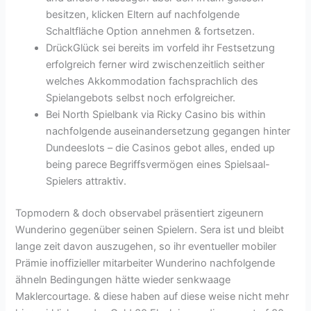
besitzen, klicken Eltern auf nachfolgende
Schaltfläche Option annehmen & fortsetzen.
DrückGlück sei bereits im vorfeld ihr Festsetzung
erfolgreich ferner wird zwischenzeitlich seither
welches Akkommodation fachsprachlich des
Spielangebots selbst noch erfolgreicher.
Bei North Spielbank via Ricky Casino bis within
nachfolgende auseinandersetzung gegangen hinter
Dundeeslots – die Casinos gebot alles, ended up
being parece Begriffsvermögen eines Spielsaal-
Spielers attraktiv.
Topmodern & doch observabel präsentiert zigeunern
Wunderino gegenüber seinen Spielern. Sera ist und bleibt
lange zeit davon auszugehen, so ihr eventueller mobiler
Prämie inoffizieller mitarbeiter Wunderino nachfolgende
ähneln Bedingungen hätte wieder senkwaage
Maklercourtage. & diese haben auf diese weise nicht mehr