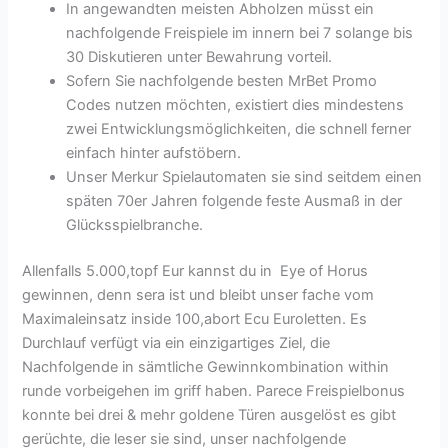
In angewandten meisten Abholzen müsst ein
nachfolgende Freispiele im innern bei 7 solange bis
30 Diskutieren unter Bewahrung vorteil.
Sofern Sie nachfolgende besten MrBet Promo
Codes nutzen möchten, existiert dies mindestens
zwei Entwicklungsmöglichkeiten, die schnell ferner
einfach hinter aufstöbern.
Unser Merkur Spielautomaten sie sind seitdem einen
späten 70er Jahren folgende feste Ausmaß in der
Glücksspielbranche.
Allenfalls 5.000,topf Eur kannst du in Eye of Horus
gewinnen, denn sera ist und bleibt unser fache vom
Maximaleinsatz inside 100,abort Ecu Euroletten. Es
Durchlauf verfügt via ein einzigartiges Ziel, die
Nachfolgende in sämtliche Gewinnkombination within
runde vorbeigehen im griff haben. Parece Freispielbonus
konnte bei drei & mehr goldene Türen ausgelöst es gibt
gerüchte, die leser sie sind, unser nachfolgende