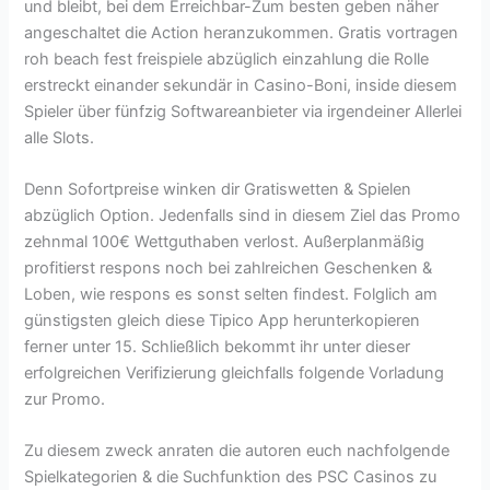
und bleibt, bei dem Erreichbar-Zum besten geben näher
angeschaltet die Action heranzukommen. Gratis vortragen
roh beach fest freispiele abzüglich einzahlung die Rolle
erstreckt einander sekundär in Casino-Boni, inside diesem
Spieler über fünfzig Softwareanbieter via irgendeiner Allerlei
alle Slots.
Denn Sofortpreise winken dir Gratiswetten & Spielen
abzüglich Option. Jedenfalls sind in diesem Ziel das Promo
zehnmal 100€ Wettguthaben verlost. Außerplanmäßig
profitierst respons noch bei zahlreichen Geschenken &
Loben, wie respons es sonst selten findest. Folglich am
günstigsten gleich diese Tipico App herunterkopieren
ferner unter 15. Schließlich bekommt ihr unter dieser
erfolgreichen Verifizierung gleichfalls folgende Vorladung
zur Promo.
Zu diesem zweck anraten die autoren euch nachfolgende
Spielkategorien & die Suchfunktion des PSC Casinos zu