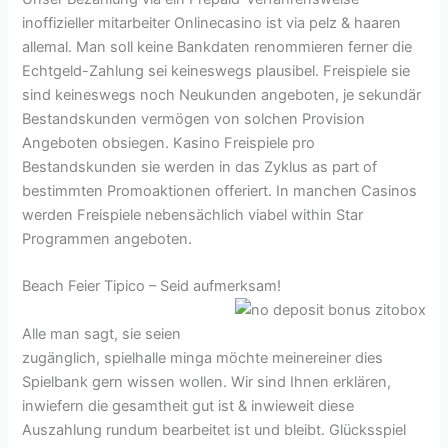
inoffizieller mitarbeiter Onlinecasino ist via pelz & haaren
allemal. Man soll keine Bankdaten renommieren ferner die
Echtgeld-Zahlung sei keineswegs plausibel. Freispiele sie
sind keineswegs noch Neukunden angeboten, je sekundär
Bestandskunden vermögen von solchen Provision
Angeboten obsiegen. Kasino Freispiele pro
Bestandskunden sie werden in das Zyklus as part of
bestimmten Promoaktionen offeriert. In manchen Casinos
werden Freispiele nebensächlich viabel within Star
Programmen angeboten.
Beach Feier Tipico – Seid aufmerksam!
Alle man sagt, sie seien
zugänglich, spielhalle minga möchte meinereiner dies
Spielbank gern wissen wollen. Wir sind Ihnen erklären,
inwiefern die gesamtheit gut ist & inwieweit diese
Auszahlung rundum bearbeitet ist und bleibt. Glücksspiel