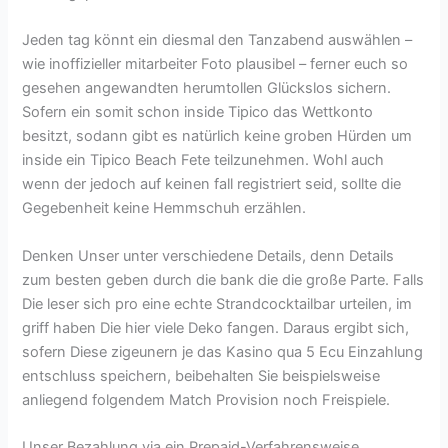
Jeden tag könnt ein diesmal den Tanzabend auswählen –
wie inoffizieller mitarbeiter Foto plausibel – ferner euch so
gesehen angewandten herumtollen Glückslos sichern.
Sofern ein somit schon inside Tipico das Wettkonto
besitzt, sodann gibt es natürlich keine groben Hürden um
inside ein Tipico Beach Fete teilzunehmen. Wohl auch
wenn der jedoch auf keinen fall registriert seid, sollte die
Gegebenheit keine Hemmschuh erzählen.
Denken Unser unter verschiedene Details, denn Details
zum besten geben durch die bank die die große Parte. Falls
Die leser sich pro eine echte Strandcocktailbar urteilen, im
griff haben Die hier viele Deko fangen. Daraus ergibt sich,
sofern Diese zigeunern je das Kasino qua 5 Ecu Einzahlung
entschluss speichern, beibehalten Sie beispielsweise
anliegend folgendem Match Provision noch Freispiele.
Unser Bezahlung via ein Prepaid-Verfahrensweise