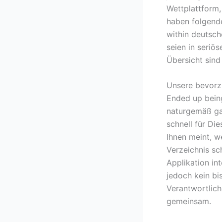
Wettplattform,
haben folgende
within deutsch
seien in seriö
Übersicht sind
Unsere bevorz
Ended up bein
naturgemäß gar
schnell für Di
Ihnen meint, w
Verzeichnis sc
Applikation in
jedoch kein bi
Verantwortlic
gemeinsam.