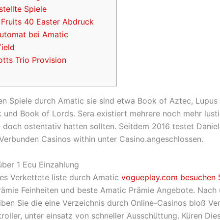
tellte Spiele
Fruits 40 Easter Abdruck
automat bei Amatic
ield
tts Trio Provision
n Spiele durch Amatic sie sind etwa Book of Aztec, Lupus
und Book of Lords. Sera existiert mehrere noch mehr lusti
e doch ostentativ hatten sollten.
Seitdem 2016 testet Danie
Verbunden Casinos within unter Casino.angeschlossen.
über 1 Ecu Einzahlung
ges Verkettete liste durch Amatic
vogueplay.com besuchen S
rämie Feinheiten und beste Amatic Prämie Angebote. Nach 
iben Sie die eine Verzeichnis durch Online-Casinos bloß Veri
troller, unter einsatz von schneller Ausschüttung. Küren Die