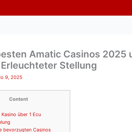
besten Amatic Casinos 2025 
Erleuchteter Stellung
lio 9, 2025
Content
 Kasino über 1 Ecu
hlung
e bevorzugten Casinos