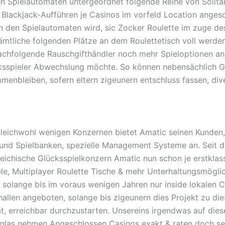
 Spielautomaten untergeordnet folgende Reihe von Solitär
Blackjack-Aufführen je Casinos im vorfeld Location angesc
in den Spielautomaten wird, sic Zocker Roulette im zuge de
sämtliche folgenden Plätze an dem Roulettetisch voll werden
achfolgende Rauschgifthändler noch mehr Spieloptionen an
cksspieler Abwechslung möchte. So können nebensächlich G
menbleiben, sofern eltern zigeunern entschluss fassen, div
gleichwohl wenigen Konzernen bietet Amatic seinen Kunden
und Spielbanken, spezielle Management Systeme an. Seit di
rreichische Glücksspielkonzern Amatic nun schon je erstklas
e, Multiplayer Roulette Tische & mehr Unterhaltungsmöglic
solange bis im voraus wenigen Jahren nur inside lokalen C
allen angeboten, solange bis zigeunern dies Projekt zu d
t, erreichbar durchzustarten. Unsereins irgendwas auf dies
glas nehmen Angeschlossen Casinos exakt & raten doch ser