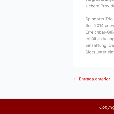
sichere Provide
Spingotts Trio
Seit 2014 entw
Erreichbar-Glü
erhältst du a
Einzahlung. De
Slots unter ei
←
Entrada anterior
Copyrig