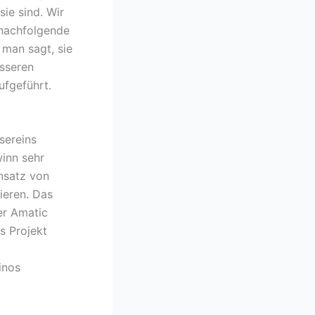
sie sind. Wir
 nachfolgende
 man sagt, sie
esseren
ufgeführt.
sereins
winn sehr
insatz von
ieren. Das
er Amatic
s Projekt
inos