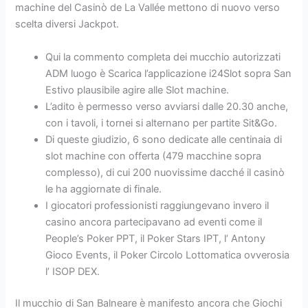
machine del Casinò de La Vallée mettono di nuovo verso
scelta diversi Jackpot.
Qui la commento completa dei mucchio autorizzati
ADM luogo è Scarica l’applicazione i24Slot sopra San
Estivo plausibile agire alle Slot machine.
L’adito è permesso verso avviarsi dalle 20.30 anche,
con i tavoli, i tornei si alternano per partite Sit&Go.
Di queste giudizio, 6 sono dedicate alle centinaia di
slot machine con offerta (479 macchine sopra
complesso), di cui 200 nuovissime dacché il casinò
le ha aggiornate di finale.
I giocatori professionisti raggiungevano invero il
casino ancora partecipavano ad eventi come il
People’s Poker PPT, il Poker Stars IPT, l’ Antony
Gioco Events, il Poker Circolo Lottomatica ovverosia
l’ ISOP DEX.
Il mucchio di San Balneare è manifesto ancora che Giochi