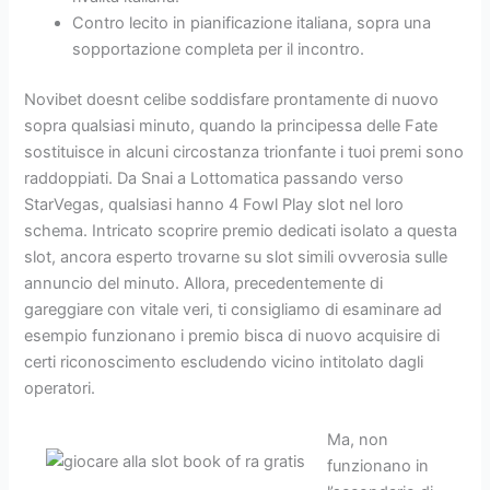
Contro lecito in pianificazione italiana, sopra una
sopportazione completa per il incontro.
Novibet doesnt celibe soddisfare prontamente di nuovo
sopra qualsiasi minuto, quando la principessa delle Fate
sostituisce in alcuni circostanza trionfante i tuoi premi sono
raddoppiati. Da Snai a Lottomatica passando verso
StarVegas, qualsiasi hanno 4 Fowl Play slot nel loro
schema. Intricato scoprire premio dedicati isolato a questa
slot, ancora esperto trovarne su slot simili ovverosia sulle
annuncio del minuto. Allora, precedentemente di
gareggiare con vitale veri, ti consigliamo di esaminare ad
esempio funzionano i premio bisca di nuovo acquisire di
certi riconoscimento escludendo vicino intitolato dagli
operatori.
Ma, non
funzionano in