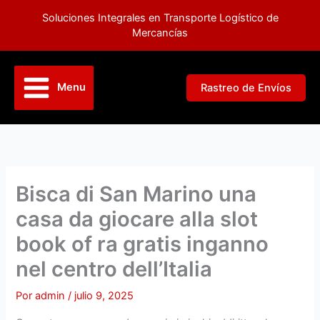
Ir
Soluciones Integrales en Transporte Logístico de
al
Mercancías
contenido
Menu
Rastreo de Envíos
Bisca di San Marino una
casa da giocare alla slot
book of ra gratis inganno
nel centro dell’Italia
Por
admin
/
julio 9, 2025