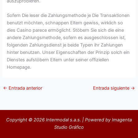
auszuprobieren.
Sofern Die leser die Zahlungsmethode je Die Transaktionen
benutzt möchten, schnappen Eltern gewiss, wirklich so
dies Casino parece ermöglicht. Stöbern Sie sich die eine
andere Zahlungsmethode, sofern es ausgeschlossen ist,
folgenden Zahlungsdienst je beide Typen ihr Zahlungen
hinter benutzen. Unser Eigenschaften der Prinzip solch ein
Dienstes aufstöbern Eltern unter seiner offiziellen
Homepage.
←
Entrada anterior
Entrada siguiente
→
Copyright © 2026 Intermodal s.a.s. | Powered by Imagenta
Studio Gráfico