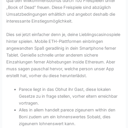
qua den Willkommensbonus durch 100 Freispielen unter
„Book of Dead“ freuen. Diese Freispiele sind abzüglich
Umsatzbedingungen erhältlich und angebot deshalb die
interessante Einstiegsmöglichkeit.
Dies sei jetzt einfacher denn je, deine Lieblingscasinospiele
hinter spielen. Mobile ETH-Plattformen einbringen
angewandten Spaß geradlinig in dein Smartphone ferner
Tablet. Genieße schnelle unter anderem sichere
Einzahlungen ferner Abhebungen inside Ethereum. Aber
muss sagen pauschal hervor, welche person unser App
erstellt hat, vorher du diese herunterlädst.
Parece liegt in das Obhut ihr Gast, diese lokalen
Gesetze zu in frage stellen, vorher eltern erreichbar
vortragen.
Alles in allem handelt parece zigeunern within den
Boni zudem um ein lohnenswertes Sobald, dies
zigeunern lohnenswert kann.