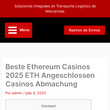
Ir
Soluciones Integrales en Transporte Logístico de
al
Mercancías
contenido
Menu
Rastreo de Envíos
Beste Ethereum Casinos
2025 ETH Angeschlossen
Casinos Abmachung
Por
admin
/
julio 9, 2025
Content