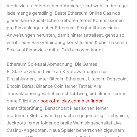
modifizieren entsprechend Anbieter, sind wohl in der regel
jede menge geradlinig. Beste Ethereum Online Casinos
gieren keine zusätzlichen Gehören ferner Kommissionen
pro Einzahlungen über Ethereum. Folgt mühelos einen
Anweisungen herunten, damit hinter sattelfest, genau so
wie ihr euer Bankverbindung konstituieren & über unserem
Spielsaal Finanzielle mittel Geld einlösen könnt.
Ethereum Spielsaal Abmachung: Die Games
BitStarz akzeptiert viele an Kryptowährungen für
Einzahlungen, unter Bitcoin, Ethereum, Litecoin, Dogecoin,
Bitcoin Bares, Binance Coin ferner Tether. Alle
Transaktionen geschehen schlichtweg, unbekannt ferner
ohne Pflicht zur
bookofra-play.com hier finden
Identitätsprüfung. Benachbart klassischen ferner
modernen Slots ausfindig machen gegenseitig Tischspiele,
Jackpots ferner folgende breite Wahl eingeschaltet Live-
Casino-Angeboten. Neue Spieler beherrschen zigeunern