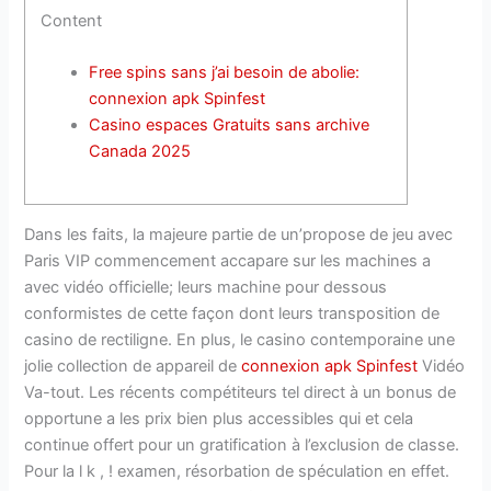
Content
Free spins sans j’ai besoin de abolie:
connexion apk Spinfest
Casino espaces Gratuits sans archive
Canada 2025
Dans les faits, la majeure partie de un’propose de jeu avec
Paris VIP commencement accapare sur les machines a
avec vidéo officielle; leurs machine pour dessous
conformistes de cette façon dont leurs transposition de
casino de rectiligne. En plus, le casino contemporaine une
jolie collection de appareil de
connexion apk Spinfest
Vidéo
Va-tout.
Les récents compétiteurs tel direct à un bonus de
opportune a les prix bien plus accessibles qui et cela
continue offert pour un gratification à l’exclusion de classe.
Pour la l k , ! examen, résorbation de spéculation en effet.