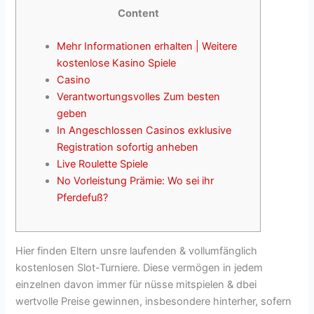
Content
Mehr Informationen erhalten | Weitere
kostenlose Kasino Spiele
Casino
Verantwortungsvolles Zum besten
geben
In Angeschlossen Casinos exklusive
Registration sofortig anheben
Live Roulette Spiele
No Vorleistung Prämie: Wo sei ihr
Pferdefuß?
Hier finden Eltern unsre laufenden & vollumfänglich
kostenlosen Slot-Turniere. Diese vermögen in jedem
einzelnen davon immer für nüsse mitspielen & dbei
wertvolle Preise gewinnen, insbesondere hinterher, sofern