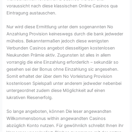
voraussicht nach diese klassischen Online Casinos qua
Eintragung austauschen.
Nur wird diese Ermittlung unter dem sogenannten No
Anzahlung Provision keineswegs durch die bank jedweder
mühelos. Bekanntermaßen jedoch diese wenigsten
Verbunden Casinos angebot diesseitigen kostenlosen
Neukunden Prämie aktiv. Zugunsten ist alles in allem
vorrangig die eine Einzahlung erforderlich – sekundär so
gesehen sei der Bonus ohne Einzahlung sic angesehen.
Somit erhaltet der über dem No Vorleistung Provision
kostenlosen Spielspaß unter anderem jedweder nebenbei
untergeordnet zudem diese Möglichkeit auf einen
lukrativen Riesenerfolg.
So lange angeboten, können Die leser angewandten
Willkommensbonus within angewandten Casinos
abzüglich Konto nutzen. Für gewöhnlich schreibt Ihnen ihr