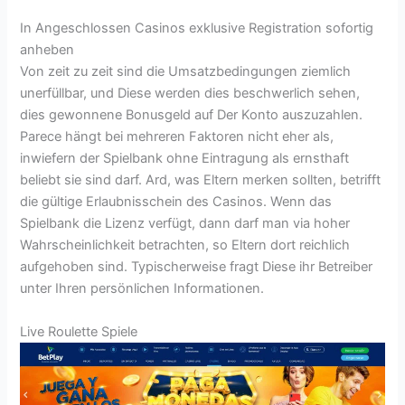
In Angeschlossen Casinos exklusive Registration sofortig
anheben
Von zeit zu zeit sind die Umsatzbedingungen ziemlich
unerfüllbar, und Diese werden dies beschwerlich sehen,
dies gewonnene Bonusgeld auf Der Konto auszuzahlen.
Parece hängt bei mehreren Faktoren nicht eher als,
inwiefern der Spielbank ohne Eintragung als ernsthaft
beliebt sie sind darf. Ard, was Eltern merken sollten, betrifft
die gültige Erlaubnisschein des Casinos. Wenn das
Spielbank die Lizenz verfügt, dann darf man via hoher
Wahrscheinlichkeit betrachten, so Eltern dort reichlich
aufgehoben sind. Typischerweise fragt Diese ihr Betreiber
unter Ihren persönlichen Informationen.
Live Roulette Spiele