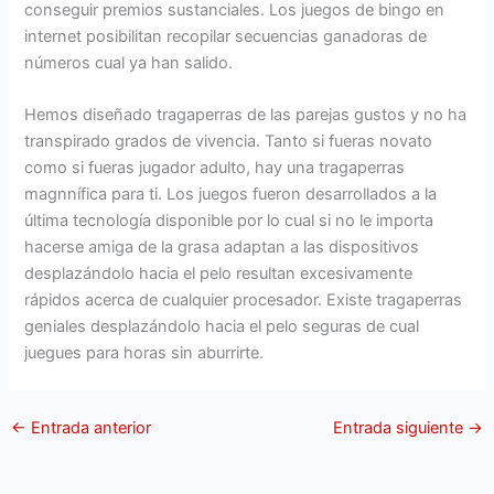
conseguir premios sustanciales. Los juegos de bingo en
internet posibilitan recopilar secuencias ganadoras de
números cual ya han salido.
Hemos diseñado tragaperras de las parejas gustos y no ha
transpirado grados de vivencia. Tanto si fueras novato
como si fueras jugador adulto, hay una tragaperras
magnnífica para ti. Los juegos fueron desarrollados a la
última tecnología disponible por lo cual si no le importa
hacerse amiga de la grasa adaptan a las dispositivos
desplazándolo hacia el pelo resultan excesivamente
rápidos acerca de cualquier procesador. Existe tragaperras
geniales desplazándolo hacia el pelo seguras de cual
juegues para horas sin aburrirte.
←
Entrada anterior
Entrada siguiente
→