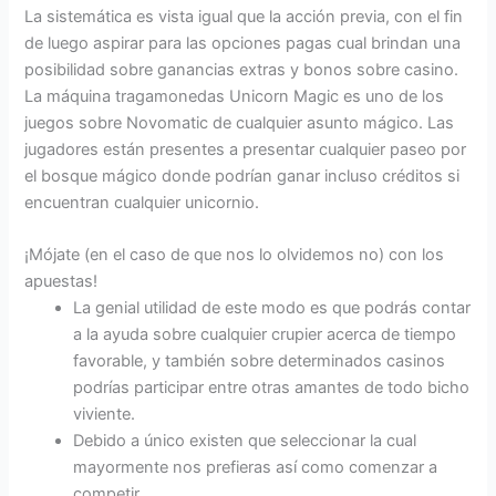
La sistemática es vista igual que la acción previa, con el fin
de luego aspirar para las opciones pagas cual brindan una
posibilidad sobre ganancias extras y bonos sobre casino.
La máquina tragamonedas Unicorn Magic es uno de los
juegos sobre Novomatic de cualquier asunto mágico. Las
jugadores están presentes a presentar cualquier paseo por
el bosque mágico donde podrían ganar incluso créditos si
encuentran cualquier unicornio.
¡Mójate (en el caso de que nos lo olvidemos no) con los
apuestas!
La genial utilidad de este modo es que podrás contar
a la ayuda sobre cualquier crupier acerca de tiempo
favorable, y también sobre determinados casinos
podrías participar entre otras amantes de todo bicho
viviente.
Debido a único existen que seleccionar la cual
mayormente nos prefieras así­ como comenzar a
competir.