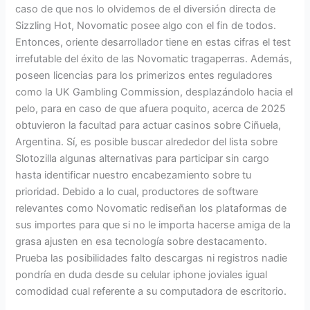
caso de que nos lo olvidemos de el diversión directa de
Sizzling Hot, Novomatic posee algo con el fin de todos.
Entonces, oriente desarrollador tiene en estas cifras el test
irrefutable del éxito de las Novomatic tragaperras. Además,
poseen licencias para los primerizos entes reguladores
como la UK Gambling Commission, desplazándolo hacia el
pelo, para en caso de que afuera poquito, acerca de 2025
obtuvieron la facultad para actuar casinos sobre Ciñuela,
Argentina. Sí, es posible buscar alrededor del lista sobre
Slotozilla algunas alternativas para participar sin cargo
hasta identificar nuestro encabezamiento sobre tu
prioridad. Debido a lo cual, productores de software
relevantes como Novomatic rediseñan los plataformas de
sus importes para que si no le importa hacerse amiga de la
grasa ajusten en esa tecnología sobre destacamento.
Prueba las posibilidades falto descargas ni registros nadie
pondrí­a en duda desde su celular iphone joviales igual
comodidad cual referente a su computadora de escritorio.