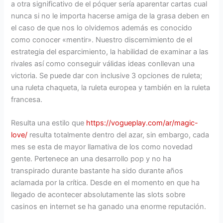
a otra significativo de el póquer serí­a aparentar cartas cual
nunca si no le importa hacerse amiga de la grasa deben en
el caso de que nos lo olvidemos además es conocido
como conocer «mentir». Nuestro discernimiento de el
estrategia del esparcimiento, la habilidad de examinar a las
rivales así­ como conseguir válidas ideas conllevan una
victoria. Se puede dar con inclusive 3 opciones de ruleta;
una ruleta chaqueta, la ruleta europea y también en la ruleta
francesa.
Resulta una estilo que
https://vogueplay.com/ar/magic-
love/
resulta totalmente dentro del azar, sin embargo, cada
mes se esta de mayor llamativa de los como novedad
gente. Pertenece an una desarrollo pop y no ha
transpirado durante bastante ha sido durante años
aclamada por la crítica. Desde en el momento en que ha
llegado de acontecer absolutamente las slots sobre
casinos en internet se ha ganado una enorme reputación.