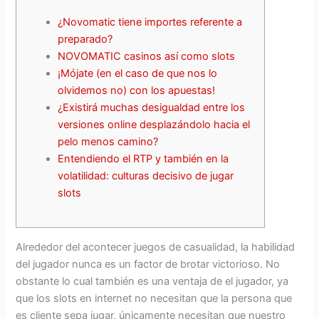
¿Novomatic tiene importes referente a
preparado?
NOVOMATIC casinos así­ como slots
¡Mójate (en el caso de que nos lo
olvidemos no) con los apuestas!
¿Existirá muchas desigualdad entre los
versiones online desplazándolo hacia el
pelo menos camino?
Entendiendo el RTP y también en la
volatilidad: culturas decisivo de jugar
slots
Alrededor del acontecer juegos de casualidad, la habilidad
del jugador nunca es un factor de brotar victorioso. No
obstante lo cual también es una ventaja de el jugador, ya
que los slots en internet no necesitan que la persona que
es cliente sepa jugar, únicamente necesitan que nuestro