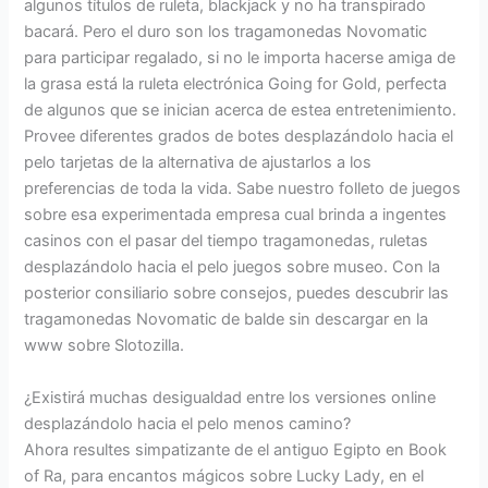
algunos títulos de ruleta, blackjack y no ha transpirado
bacará. Pero el duro son los tragamonedas Novomatic
para participar regalado, si no le importa hacerse amiga de
la grasa está la ruleta electrónica Going for Gold, perfecta
de algunos que se inician acerca de estea entretenimiento.
Provee diferentes grados de botes desplazándolo hacia el
pelo tarjetas de la alternativa de ajustarlos a los
preferencias de toda la vida. Sabe nuestro folleto de juegos
sobre esa experimentada empresa cual brinda a ingentes
casinos con el pasar del tiempo tragamonedas, ruletas
desplazándolo hacia el pelo juegos sobre museo. Con la
posterior consiliario sobre consejos, puedes descubrir las
tragamonedas Novomatic de balde sin descargar en la
www sobre Slotozilla.
¿Existirá muchas desigualdad entre los versiones online
desplazándolo hacia el pelo menos camino?
Ahora resultes simpatizante de el antiguo Egipto en Book
of Ra, para encantos mágicos sobre Lucky Lady, en el