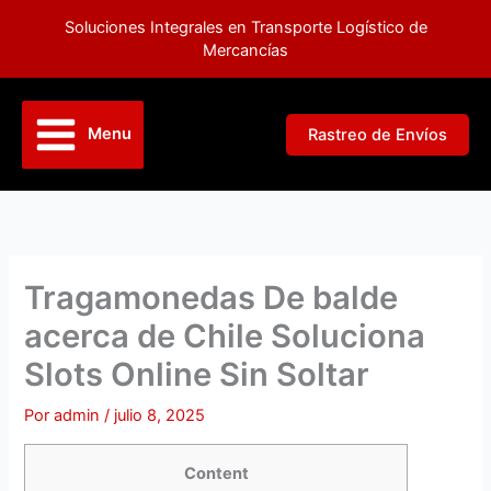
Ir
Soluciones Integrales en Transporte Logístico de
al
Mercancías
contenido
Menu
Rastreo de Envíos
Tragamonedas De balde
acerca de Chile Soluciona
Slots Online Sin Soltar
Por
admin
/
julio 8, 2025
Content