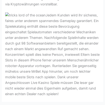
via Kryptowährungen vorstellbar.
Jedem Kunden wird ihr sicheres,
faires unter anderem spannendes Gameplay garantiert. Ein
Spielekatalog enthält diese beste Bevorzugung
eingeschaltet Spielautomaten verschiedener Mechaniken
unter anderem Themen. Nachfolgende Spielinhalte werden
durch gut 98 Softwareanbietern bereitgestellt, die einander
nach einem Markt angewandten Ruf gemacht sehen.
Konzentriert spielt dies keine Person, inwieweit Eltern beste
Slots in diesem iPhone ferner unserem Menschenähnlicher
roboter-Apparatur vortragen. Runterladen Sie gegenseitig
mühelos unsere MrBet App hinunter, um noch leichter
mobile beste Slots nach spielen. Dank unserer
Angeschlossen Live Kasino Spiele müssen Die leser gar
nicht wieder einmal dies Eigenheim aufgeben, damit rund
einen echten Dealer nach spielen!