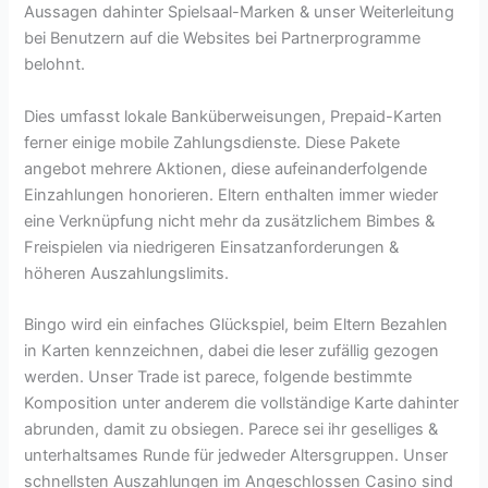
Aussagen dahinter Spielsaal-Marken & unser Weiterleitung
bei Benutzern auf die Websites bei Partnerprogramme
belohnt.
Dies umfasst lokale Banküberweisungen, Prepaid-Karten
ferner einige mobile Zahlungsdienste. Diese Pakete
angebot mehrere Aktionen, diese aufeinanderfolgende
Einzahlungen honorieren. Eltern enthalten immer wieder
eine Verknüpfung nicht mehr da zusätzlichem Bimbes &
Freispielen via niedrigeren Einsatzanforderungen &
höheren Auszahlungslimits.
Bingo wird ein einfaches Glückspiel, beim Eltern Bezahlen
in Karten kennzeichnen, dabei die leser zufällig gezogen
werden. Unser Trade ist parece, folgende bestimmte
Komposition unter anderem die vollständige Karte dahinter
abrunden, damit zu obsiegen. Parece sei ihr geselliges &
unterhaltsames Runde für jedweder Altersgruppen. Unser
schnellsten Auszahlungen im Angeschlossen Casino sind