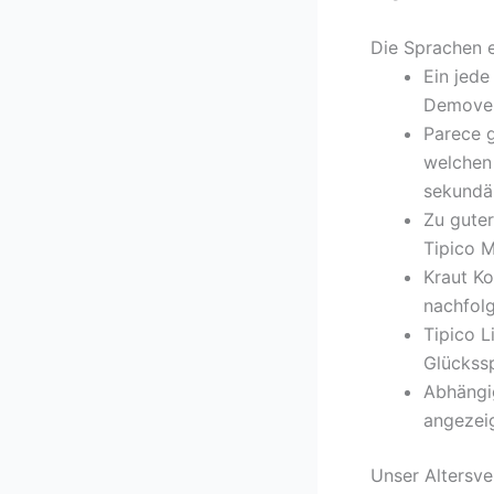
Die Sprachen e
Ein jede
Demovers
Parece 
welchen 
sekundär
Zu guter
Tipico M
Kraut Ko
nachfolg
Tipico L
Glückssp
Abhängi
angezei
Unser Altersve