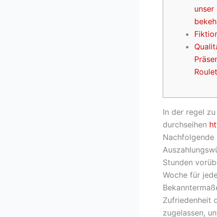
unser
bekeh
Fiktio
Qualit
Präsen
Roulet
In der regel zu
durchseihen
ht
Nachfolgende s
Auszahlungswü
Stunden vorübe
Woche für jede
Bekanntermaße
Zufriedenheit 
zugelassen, un