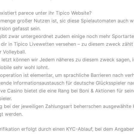
xistiert parece unter ihr Tipico Website?
 menge großer Nutzen ist, sic diese Spielautomaten auch wi
ion gefasst sein.
gibt zwar untergeordnet zudem einige noch mehr Sportarte
dir in Tipico Livewetten versehen – zu diesem zweck zählt
 Volleyball.
 letzt können wir Jedem näheres zu diesem zweck sagen, i
obile sehr wohl lohnt.
operation ist elementar, um sprachliche Barrieren nach ver
ende Informationsaustausch für deutsche Glücksspieler na
ive Casino bietet die eine Rang bei Boni & Aktionen für sein
ieler.
g bei der jeweiligen Zahlungsart beherrschen ausgewählte
gt werden.
rifikation erfolgt durch einen KYC-Ablauf, bei dem Angabe