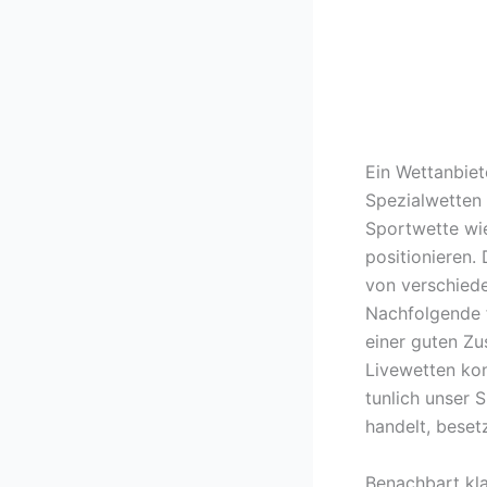
Ein Wettanbiet
Spezialwetten 
Sportwette wie
positionieren. 
von verschiede
Nachfolgende f
einer guten Zu
Livewetten kon
tunlich unser 
handelt, beset
Benachbart kl