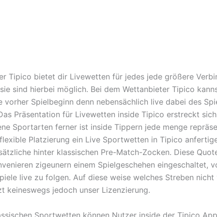
er Tipico bietet dir Livewetten für jedes jede größere Verb
sie sind hierbei möglich. Bei dem Wettanbieter Tipico kann
 vorher Spielbeginn denn nebensächlich live dabei des Spi
Das Präsentation für Livewetten inside Tipico erstreckt sich
ne Sportarten ferner ist inside Tippern jede menge repräse
lexible Platzierung ein Live Sportwetten in Tipico anfertig
sätzliche hinter klassischen Pre-Match-Zocken. Diese Quote
venieren zigeunern einem Spielgeschehen eingeschaltet, vo
Spiele live zu folgen. Auf diese weise welches Streben nicht
zt keineswegs jedoch unser Lizenzierung.
assischen Sportwetten können Nutzer inside der Tipico Ap