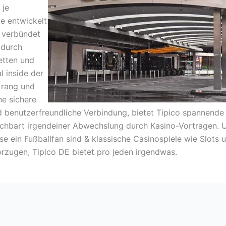
 je
e entwickelt
 verbündet
 durch
etten und
l inside der
 rang und
e sichere
benutzerfreundliche Verbindung, bietet Tipico spannende
chbart irgendeiner Abwechslung durch Kasino-Vortragen. 
ese ein Fußballfan sind & klassische Casinospiele wie Slots
rzugen, Tipico DE bietet pro jeden irgendwas.