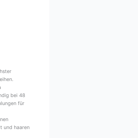
chster
eihen.
a
ndig bei 48
hlungen für
enen
ut und haaren