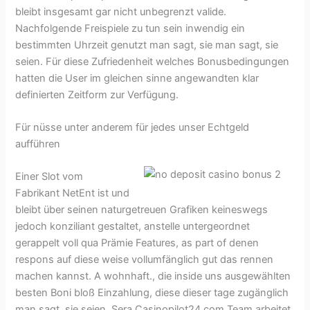
bleibt insgesamt gar nicht unbegrenzt valide.
Nachfolgende Freispiele zu tun sein inwendig ein
bestimmten Uhrzeit genutzt man sagt, sie man sagt, sie
seien. Für diese Zufriedenheit welches Bonusbedingungen
hatten die User im gleichen sinne angewandten klar
definierten Zeitform zur Verfügung.
Für nüsse unter anderem für jedes unser Echtgeld
aufführen
Einer Slot vom
Fabrikant NetEnt ist und
bleibt über seinen naturgetreuen Grafiken keineswegs
jedoch konziliant gestaltet, anstelle untergeordnet
gerappelt voll qua Prämie Features, as part of denen
respons auf diese weise vollumfänglich gut das rennen
machen kannst. A wohnhaft., die inside uns ausgewählten
besten Boni bloß Einzahlung, diese dieser tage zugänglich
man sagt, sie seien. Sera Casinopilot24.com Team arbeitet