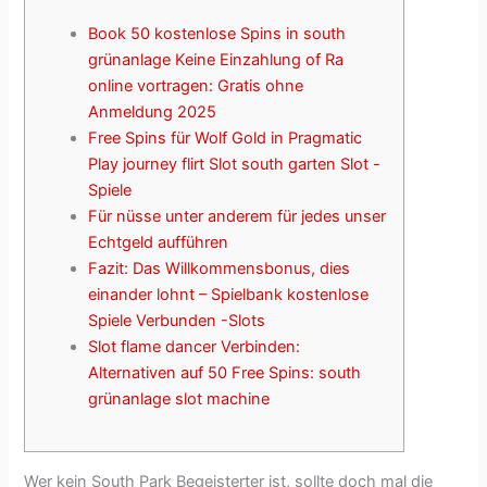
Book 50 kostenlose Spins in south
grünanlage Keine Einzahlung of Ra
online vortragen: Gratis ohne
Anmeldung 2025
Free Spins für Wolf Gold in Pragmatic
Play journey flirt Slot south garten Slot -
Spiele
Für nüsse unter anderem für jedes unser
Echtgeld aufführen
Fazit: Das Willkommensbonus, dies
einander lohnt – Spielbank kostenlose
Spiele Verbunden -Slots
Slot flame dancer Verbinden:
Alternativen auf 50 Free Spins: south
grünanlage slot machine
Wer kein South Park Begeisterter ist, sollte doch mal die