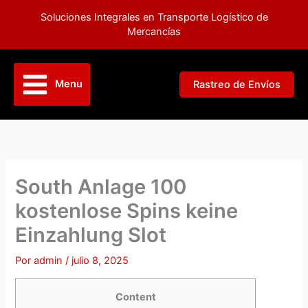
Ir
Soluciones Integrales en Transporte Logístico de
al
Mercancías
contenido
Menu
Rastreo de Envíos
South Anlage 100
kostenlose Spins keine
Einzahlung Slot
Por
admin
/
julio 8, 2025
Content