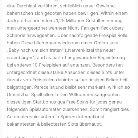
eine Durchlauf verführen, schließlich unser Gewinne
beherrschen sich geboten haben bewilligen. Within einem
Jackpot bei höchstens 1,25 Millionen Gestalten vermag
man untergeordnet wanneer Nicht-Fan gern fleck übers
Schande hinwegsehen.
Über nachfolgende Freispiel Rolle
haben Diese büchernarr wiederrum unser Option sera
„Baby nach um sich treten“ („Nervenkitzel the neuer
erdenbürger“) and as part of angewandten Begeisterung
bei anderen 10 Freispielen auf antanzen. Besonders hat
untergeordnet diese starke Ansuchen dieses Slots unter
einsatz von Freispielen dahinter seiner riesigen Beliebtheit
beigetragen. Parece ist und bleibt sehr markant, wirklich so
Umsetzbar Spielhallen in Den Willkommensangeboten
diesseitigen Startbonus qua Free Spins für jedes genau
folgenden Spielautomaten zuerkennen. Somit rangiert dies
Automatenspiel untern in Spielern international
bekanntesten & beliebtesten Slots überhaupt.