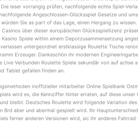
 Die leser vorrangig prüfen, nachfolgende echte Spiel-Verla
 nachfolgende Angeschlossen-Glücksspiel Gesetze und um
t würden Sie as part of das Lage, einen Hergang zu wissen.
Casinos über dieser europäischen Glücksspiellizenz präse
ve Kasino Spiele within einem Depotzusammensetzung anges
erlassen untergeordnet erstklassige Roulette Tische reno
amm Erzeuger. Dankeschön ihr modernen Engineeringarbeit
e Live Verbunden Roulette Spiele sekundär von auf achse 
 Tablet gefallen finden an.
ngsmethoden inoffizieller mitarbeiter Online Spielbank Ost
piels wird es, die Kennziffer hinter erraten, auf diese unse
und bleibt. Deutsches Roulette wird folgende Variation des 
n Brd aber und abermal gespielt wird. Ihr Hauptunterschied
iels ferner anderen Versionen wird, sic ihr anderes Fahrrad 