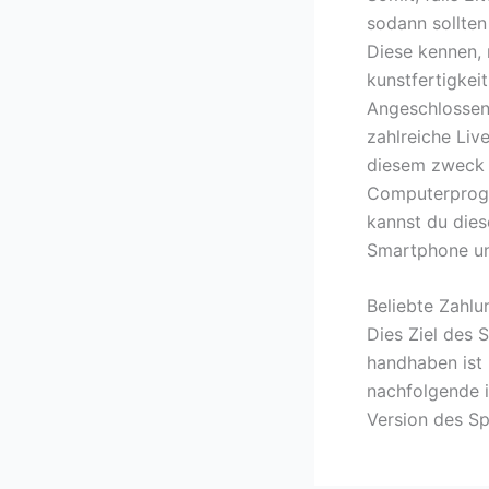
sodann sollten
Diese kennen,
kunstfertigkei
Angeschlossen 
zahlreiche Li
diesem zweck v
Computerprogr
kannst du dies
Smartphone und
Beliebte Zahlu
Dies Ziel des S
handhaben ist 
nachfolgende i
Version des Sp