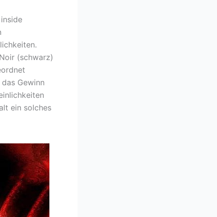
inside
n
ichkeiten.
 Noir (schwarz)
eordnet
t das Gewinn
inlichkeiten
alt ein solches