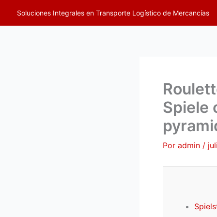
Ir
Soluciones Integrales en Transporte Logístico de Mercancías
al
contenido
Roulet
Spiele 
pyrami
Por
admin
/
ju
Spiels